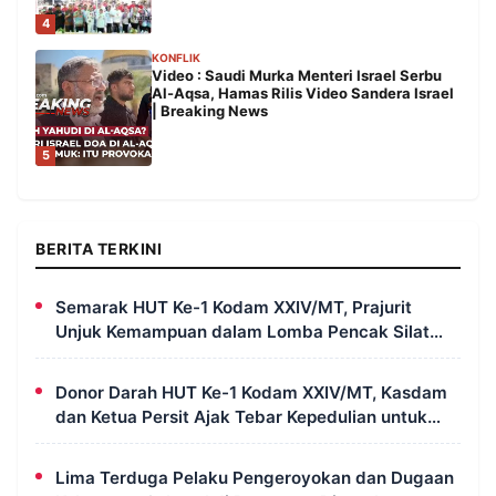
4
KONFLIK
Video : Saudi Murka Menteri Israel Serbu
Al-Aqsa, Hamas Rilis Video Sandera Israel
| Breaking News
5
BERITA TERKINI
Semarak HUT Ke-1 Kodam XXIV/MT, Prajurit
Unjuk Kemampuan dalam Lomba Pencak Silat
Militer
Donor Darah HUT Ke-1 Kodam XXIV/MT, Kasdam
dan Ketua Persit Ajak Tebar Kepedulian untuk
Sesama
Lima Terduga Pelaku Pengeroyokan dan Dugaan