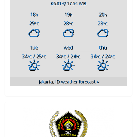
06:01
17:54 WIB
18
19
20
h
h
h
29
28
28
°C
°C
°C
tue
wed
thu
34
/ 25
34
/ 24
34
/ 24
°C
°C
°C
°C
°C
°C
Jakarta, ID
weather forecast ▸