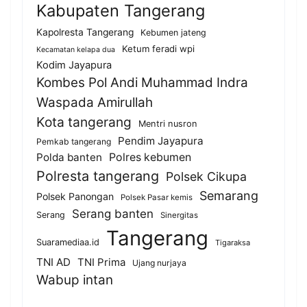
Kabupaten Tangerang
Kapolresta Tangerang
Kebumen jateng
Ketum feradi wpi
Kecamatan kelapa dua
Kodim Jayapura
Kombes Pol Andi Muhammad Indra
Waspada Amirullah
Kota tangerang
Mentri nusron
Pendim Jayapura
Pemkab tangerang
Polda banten
Polres kebumen
Polresta tangerang
Polsek Cikupa
Semarang
Polsek Panongan
Polsek Pasar kemis
Serang banten
Serang
Sinergitas
Tangerang
Suaramediaa.id
Tigaraksa
TNI AD
TNI Prima
Ujang nurjaya
Wabup intan