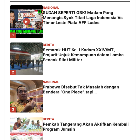
NASIONAL
SUDAH SEPERTI GBK! Madam Pang
Menangis Syok Tiket Laga Indonesia Vs
Timor Leste Piala AFF Ludes
1
BERITA
Semarak HUT Ke-1 Kodam XXIV/MT,
Prajurit Unjuk Kemampuan dalam Lomba
Pencak Silat Militer
2
NASIONAL
Prabowo Disebut Tak Masalah dengan
Bendera “One Piece”, tapi…
3
BERITA
Pemkab Tangerang Akan Aktifkan Kembali
Program Jumsih