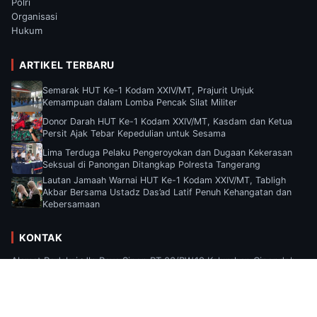
Polri
Organisasi
Hukum
ARTIKEL TERBARU
Semarak HUT Ke-1 Kodam XXIV/MT, Prajurit Unjuk
Kemampuan dalam Lomba Pencak Silat Militer
Donor Darah HUT Ke-1 Kodam XXIV/MT, Kasdam dan Ketua
Persit Ajak Tebar Kepedulian untuk Sesama
Lima Terduga Pelaku Pengeroyokan dan Dugaan Kekerasan
Seksual di Panongan Ditangkap Polresta Tangerang
Lautan Jamaah Warnai HUT Ke-1 Kodam XXIV/MT, Tabligh
Akbar Bersama Ustadz Das’ad Latif Penuh Kehangatan dan
Kebersamaan
KONTAK
Alamat Redaksi :Jln Raya Sipon RT.03/RW.19 Kelurahan Cipondoh,
Kecamatan Cipondoh, Kota Tangerang, Provinsi Banten Email :
Suaramediaa2025@gmail.com.