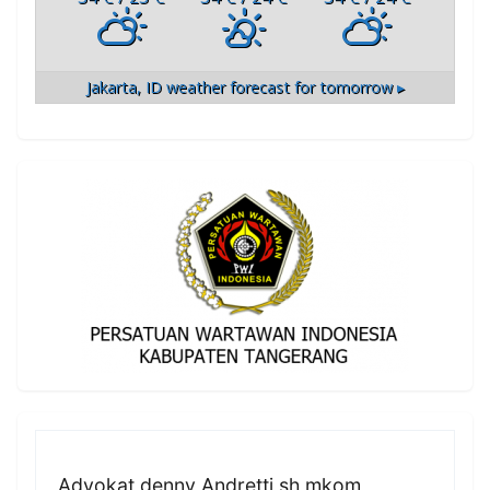
Jakarta, ID
weather forecast for tomorrow ▸
Advokat denny Andretti sh mkom