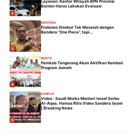
Layanan: Kantor Wilayah BPN Provinsi
Banten Harus Lakukan Evaluasi
2
NASIONAL
Prabowo Disebut Tak Masalah dengan
Bendera “One Piece”, tapi…
3
BERITA
Pemkab Tangerang Akan Aktifkan Kembali
Program Jumsih
4
KONFLIK
Video : Saudi Murka Menteri Israel Serbu
Al-Aqsa, Hamas Rilis Video Sandera Israel
| Breaking News
5