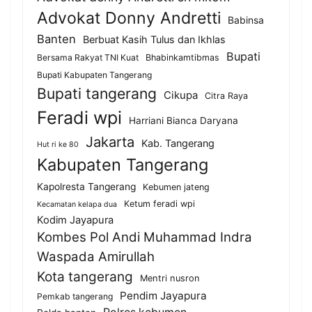
Advokat Donny Andretti
Babinsa
Banten
Berbuat Kasih Tulus dan Ikhlas
Bupati
Bersama Rakyat TNI Kuat
Bhabinkamtibmas
Bupati Kabupaten Tangerang
Bupati tangerang
Cikupa
Citra Raya
Feradi wpi
Harriani Bianca Daryana
Jakarta
Kab. Tangerang
Hut ri ke 80
Kabupaten Tangerang
Kapolresta Tangerang
Kebumen jateng
Ketum feradi wpi
Kecamatan kelapa dua
Kodim Jayapura
Kombes Pol Andi Muhammad Indra
Waspada Amirullah
Kota tangerang
Mentri nusron
Pendim Jayapura
Pemkab tangerang