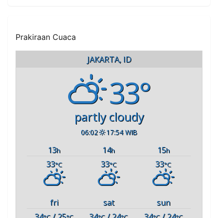
Prakiraan Cuaca
JAKARTA, ID
33°
partly cloudy
06:02
17:54 WIB
13
14
15
h
h
h
33
33
33
°C
°C
°C
fri
sat
sun
34
/ 25
34
/ 24
34
/ 24
°C
°C
°C
°C
°C
°C