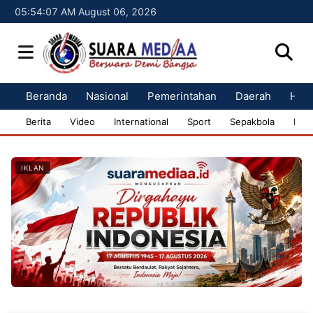
05:54:08 AM August 06, 2026
Beranda
Nasional
Pemerintahan
Daerah
Huk
Berita
Video
International
Sport
Sepakbola
Bisn
IKLAN