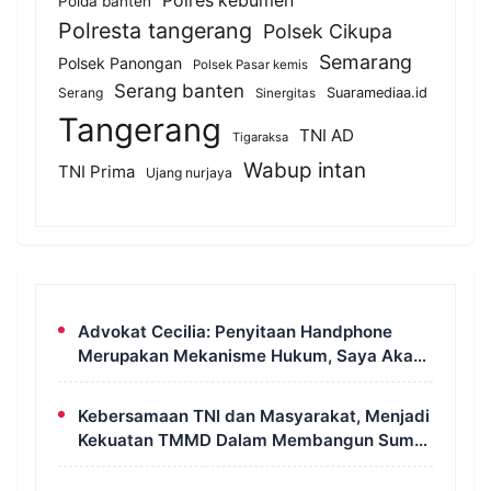
Polres kebumen
Polda banten
Polresta tangerang
Polsek Cikupa
Semarang
Polsek Panongan
Polsek Pasar kemis
Serang banten
Serang
Suaramediaa.id
Sinergitas
Tangerang
TNI AD
Tigaraksa
Wabup intan
TNI Prima
Ujang nurjaya
Advokat Cecilia: Penyitaan Handphone
Merupakan Mekanisme Hukum, Saya Akan
Kooperatif Apabila Diminta Penyidik dan
Tidak Perlu Takut
Kebersamaan TNI dan Masyarakat, Menjadi
Kekuatan TMMD Dalam Membangun Sumur
Galian di Wanam