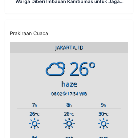
Warga Diberi Imbauan Kamtibmas untuk Jaga
Keamanan Lingkungan
Prakiraan Cuaca
JAKARTA, ID
26°
haze
06:02
17:54 WIB
7
8
9
h
h
h
26
28
30
°C
°C
°C