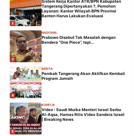
Sistem Kerja Kantor ATR/BPN Kabupaten
Tangerang Dipertanyakan ?, Pemohon
Layanan: Kantor Wilayah BPN Provinsi
Banten Harus Lakukan Evaluasi
2
NASIONAL
Prabowo Disebut Tak Masalah dengan
Bendera “One Piece”, tapi…
3
BERITA
Pemkab Tangerang Akan Aktifkan Kembali
Program Jumsih
4
KONFLIK
Video : Saudi Murka Menteri Israel Serbu
Al-Aqsa, Hamas Rilis Video Sandera Israel
| Breaking News
5