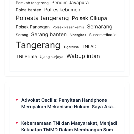
Pendim Jayapura
Pemkab tangerang
Polres kebumen
Polda banten
Polresta tangerang
Polsek Cikupa
Semarang
Polsek Panongan
Polsek Pasar kemis
Serang banten
Serang
Suaramediaa.id
Sinergitas
Tangerang
TNI AD
Tigaraksa
Wabup intan
TNI Prima
Ujang nurjaya
Advokat Cecilia: Penyitaan Handphone
Merupakan Mekanisme Hukum, Saya Akan
Kooperatif Apabila Diminta Penyidik dan
Tidak Perlu Takut
Kebersamaan TNI dan Masyarakat, Menjadi
Kekuatan TMMD Dalam Membangun Sumur