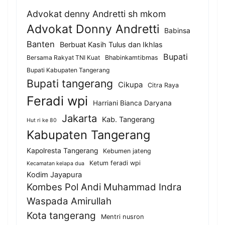
Advokat denny Andretti sh mkom
Advokat Donny Andretti
Babinsa
Banten
Berbuat Kasih Tulus dan Ikhlas
Bupati
Bersama Rakyat TNI Kuat
Bhabinkamtibmas
Bupati Kabupaten Tangerang
Bupati tangerang
Cikupa
Citra Raya
Feradi wpi
Harriani Bianca Daryana
Jakarta
Kab. Tangerang
Hut ri ke 80
Kabupaten Tangerang
Kapolresta Tangerang
Kebumen jateng
Ketum feradi wpi
Kecamatan kelapa dua
Kodim Jayapura
Kombes Pol Andi Muhammad Indra
Waspada Amirullah
Kota tangerang
Mentri nusron