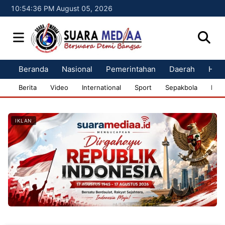
10:54:37 PM August 05, 2026
Beranda
Nasional
Pemerintahan
Daerah
Huk
Berita
Video
International
Sport
Sepakbola
Bisn
IKLAN