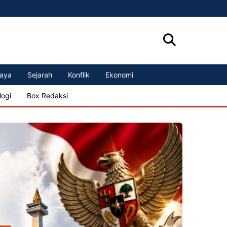
aya
Sejarah
Konflik
Ekonomi
logi
Box Redaksi