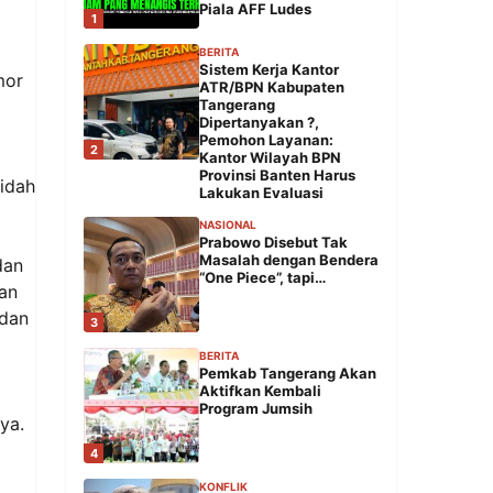
Piala AFF Ludes
1
BERITA
Sistem Kerja Kantor
mor
ATR/BPN Kabupaten
Tangerang
Dipertanyakan ?,
Pemohon Layanan:
2
Kantor Wilayah BPN
Provinsi Banten Harus
aidah
Lakukan Evaluasi
NASIONAL
Prabowo Disebut Tak
Masalah dengan Bendera
dan
“One Piece”, tapi…
tan
 dan
3
BERITA
Pemkab Tangerang Akan
Aktifkan Kembali
Program Jumsih
ya.
4
KONFLIK