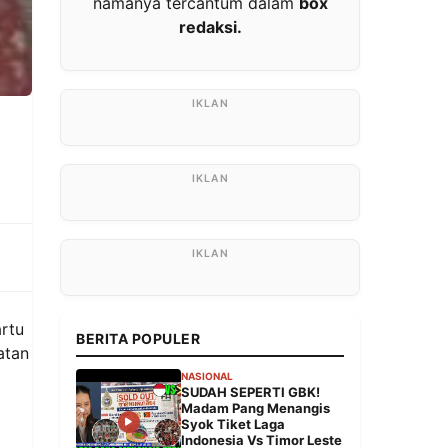
namanya tercantum dalam
box
redaksi.
rtu
BERITA POPULER
atan
NASIONAL
SUDAH SEPERTI GBK!
Madam Pang Menangis
Syok Tiket Laga
Indonesia Vs Timor Leste