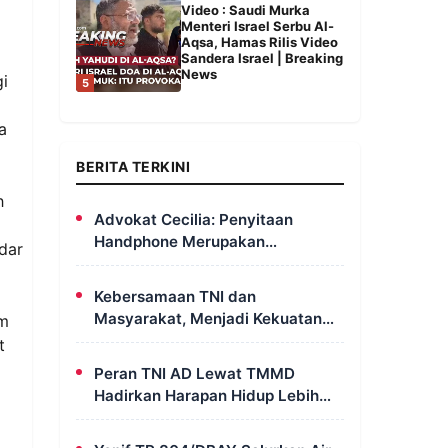
Video : Saudi Murka
Menteri Israel Serbu Al-
Aqsa, Hamas Rilis Video
Sandera Israel | Breaking
News
gi
5
a
BERITA TERKINI
h
Advokat Cecilia: Penyitaan
Handphone Merupakan
dar
Mekanisme Hukum, Saya Akan
Kooperatif Apabila Diminta
Kebersamaan TNI dan
Penyidik dan Tidak Perlu Takut
Masyarakat, Menjadi Kekuatan
um
TMMD Dalam Membangun Sumur
t
Galian di Wanam
Peran TNI AD Lewat TMMD
Hadirkan Harapan Hidup Lebih
Layak dan Sehat Bagi Warga
Kampung Wanam