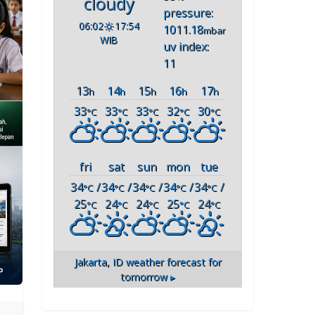
cloudy
pressure:
06:02
17:54
1011.18
mbar
WIB
uv index:
11
13
14
15
16
17
h
h
h
h
h
33
33
33
32
30
°C
°C
°C
°C
°C
fri
sat
sun
mon
tue
34
/
34
/
34
/
34
/
34
/
°C
°C
°C
°C
°C
25
24
24
25
24
°C
°C
°C
°C
°C
Jakarta, ID
weather forecast for
tomorrow ▸