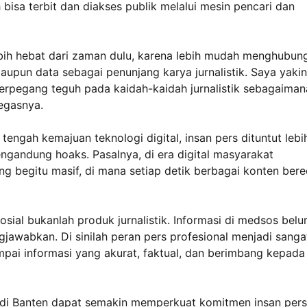
 bisa terbit dan diakses publik melalui mesin pencari dan
lebih hebat dari zaman dulu, karena lebih mudah menghubun
un data sebagai penunjang karya jurnalistik. Saya yakin
erpegang teguh pada kaidah-kaidah jurnalistik sebagaiman
egasnya.
ngah kemajuan teknologi digital, insan pers dituntut lebi
gandung hoaks. Pasalnya, di era digital masyarakat
g begitu masif, di mana setiap detik berbagai konten bere
osial bukanlah produk jurnalistik. Informasi di medsos bel
jawabkan. Di sinilah peran pers profesional menjadi sanga
mpai informasi yang akurat, faktual, dan berimbang kepada
di Banten dapat semakin memperkuat komitmen insan pers