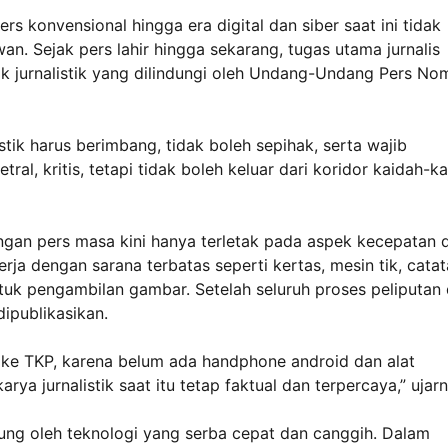
 konvensional hingga era digital dan siber saat ini tidak
n. Sejak pers lahir hingga sekarang, tugas utama jurnalis
ik jurnalistik yang dilindungi oleh Undang-Undang Pers No
stik harus berimbang, tidak boleh sepihak, serta wajib
al, kritis, tetapi tidak boleh keluar dari koridor kaidah-k
ngan pers masa kini hanya terletak pada aspek kecepatan 
erja dengan sarana terbatas seperti kertas, mesin tik, cata
untuk pengambilan gambar. Setelah seluruh proses peliputan
dipublikasikan.
ke TKP, karena belum ada handphone android dan alat
rya jurnalistik saat itu tetap faktual dan terpercaya,” ujarn
dukung oleh teknologi yang serba cepat dan canggih. Dalam