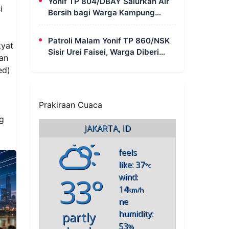
Yonif TP 804/DBAY Salurkan Air
i
Bersih bagi Warga Kampung
Waharia yang Mengalami Krisis
Air
Patroli Malam Yonif TP 860/NSK
kyat
Sisir Urei Faisei, Warga Diberi
an
Imbauan Kamtibmas untuk Jaga
ed)
Keamanan Lingkungan
Prakiraan Cuaca
g
JAKARTA, ID
feels
like: 37
°c
33°
wind:
14
km/h
ne
humidity:
partly
53
%