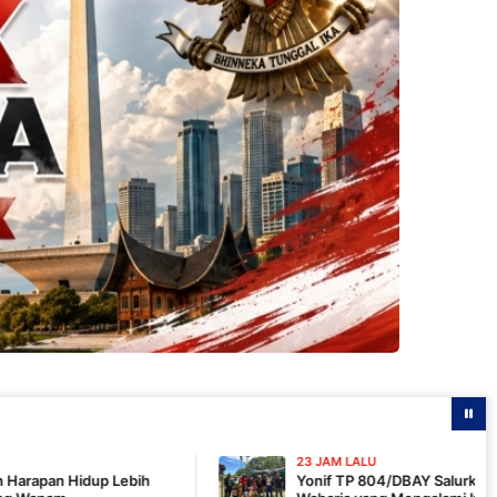
23 JAM LALU
h
Yonif TP 804/DBAY Salurkan Air Bersih bagi War