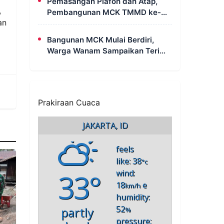
Pemasangan Plafon dan Atap,
,
Pembangunan MCK TMMD ke-
an
129 di Kampung Wanam Hampir
Rampung
Bangunan MCK Mulai Berdiri,
Warga Wanam Sampaikan Terima
Kasih Kepada Satgas TMMD
Prakiraan Cuaca
JAKARTA, ID
feels
like: 38
°c
33°
wind:
18
e
km/h
humidity:
52
partly
%
pressure: