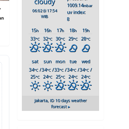
cloudy
1009.14
mbar
,
06:02
17:54
uv index:
WIB
an
8
15
16
17
18
19
h
h
h
h
h
33
32
30
29
28
°C
°C
°C
°C
°C
sat
sun
mon
tue
wed
34
/
34
/
33
/
34
/
34
/
°C
°C
°C
°C
°C
25
24
25
24
24
°C
°C
°C
°C
°C
Jakarta, ID
10 days weather
forecast ▸