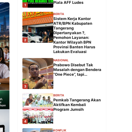
Piala AFF Ludes
1
BERITA
Sistem Kerja Kantor
ATR/BPN Kabupaten
Tangerang
Dipertanyakan ?,
Pemohon Layanan:
2
Kantor Wilayah BPN
Provinsi Banten Harus
Lakukan Evaluasi
NASIONAL
Prabowo Disebut Tak
Masalah dengan Bendera
“One Piece”, tapi…
3
BERITA
Pemkab Tangerang Akan
Aktifkan Kembali
Program Jumsih
4
KONFLIK