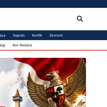
aya
Sejarah
Konflik
Ekonomi
logi
Box Redaksi