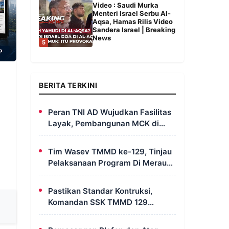
Video : Saudi Murka
Menteri Israel Serbu Al-
Aqsa, Hamas Rilis Video
Sandera Israel | Breaking
News
5
BERITA TERKINI
Peran TNI AD Wujudkan Fasilitas
Layak, Pembangunan MCK di
Dusun Serapu Rampung
Dikerjakan
Tim Wasev TMMD ke-129, Tinjau
Pelaksanaan Program Di Merauke
– Papua Selatan
Pastikan Standar Kontruksi,
Komandan SSK TMMD 129
Intensif Awasi Pembangunan
MCK di Wanam