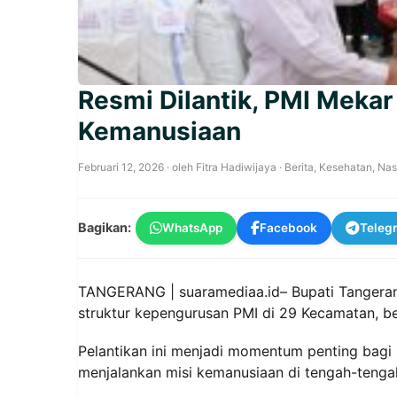
Resmi Dilantik, PMI Mekar 
Kemanusiaan
Februari 12, 2026
· oleh
Fitra Hadiwijaya
·
Berita
,
Kesehatan
,
Nas
Bagikan:
WhatsApp
Facebook
Teleg
TANGERANG | suaramediaa.id– Bupati Tangeran
struktur kepengurusan PMI di 29 Kecamatan, b
Pelantikan ini menjadi momentum penting bag
menjalankan misi kemanusiaan di tengah-tenga