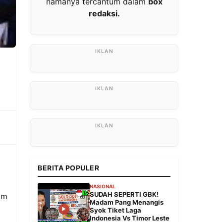
namanya tercantum dalam
box
redaksi.
BERITA POPULER
NASIONAL
SUDAH SEPERTI GBK!
am
Madam Pang Menangis
Syok Tiket Laga
Indonesia Vs Timor Leste