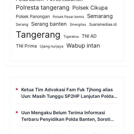
Polresta tangerang
Polsek Cikupa
Semarang
Polsek Panongan
Polsek Pasar kemis
Serang banten
Serang
Suaramediaa.id
Sinergitas
Tangerang
TNI AD
Tigaraksa
Wabup intan
TNI Prima
Ujang nurjaya
Ketua Tim Advokasi Fam Fuk Tjhong alias
Uun: Masih Tunggu SP2HP Lanjutan Polda
Banten
Uun Mengaku Belum Terima Informasi
Terbaru Penyidikan Polda Banten, Soroti
Transparansi Perkara