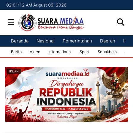
02:01:13 AM August 09, 2026
Beranda
Nasional
Pemerintahan
Daerah
Huk
Berita
Video
International
Sport
Sepakbola
Bisn
IKLAN