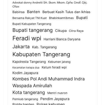
Advokat donny Andretti SH. Skom. Mkom. Cpfw. Cmdf. Cjkj.
Cftax
Banten
Berbuat Kasih Tulus dan Ikhlas
Babinsa
Bupati
Bersama Rakyat TNI Kuat
Bhabinkamtibmas
Bupati Kabupaten Tangerang
Bupati tangerang
Cikupa
Citra Raya
Feradi wpi
Harriani Bianca Daryana
Jakarta
Kab. Tangerang
Kabupaten Tangerang
Kapolresta Tangerang
Kebumen jateng
Ketum feradi wpi
Kecamatan kelapa dua
Kodim Jayapura
Kombes Pol Andi Muhammad Indra
Waspada Amirullah
Kota tangerang
Mentri nusron
Pendim Jayapura
Pemkab tangerang
Polda banten
Polres kebumen