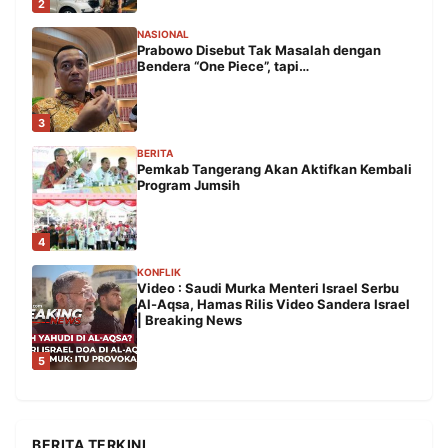
2
NASIONAL
Prabowo Disebut Tak Masalah dengan
Bendera “One Piece”, tapi…
3
BERITA
Pemkab Tangerang Akan Aktifkan Kembali
Program Jumsih
4
KONFLIK
Video : Saudi Murka Menteri Israel Serbu
Al-Aqsa, Hamas Rilis Video Sandera Israel
| Breaking News
5
BERITA TERKINI