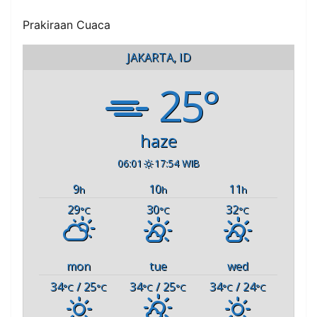
Prakiraan Cuaca
JAKARTA, ID
25°
haze
06:01
17:54 WIB
9
10
11
h
h
h
29
30
32
°C
°C
°C
mon
tue
wed
34
/ 25
34
/ 25
34
/ 24
°C
°C
°C
°C
°C
°C