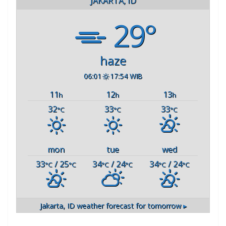
JAKARTA, ID
29°
haze
06:01
17:54 WIB
11
12
13
h
h
h
32
33
33
°C
°C
°C
mon
tue
wed
33
/ 25
34
/ 24
34
/ 24
°C
°C
°C
°C
°C
°C
Jakarta, ID
weather forecast for tomorrow ▸