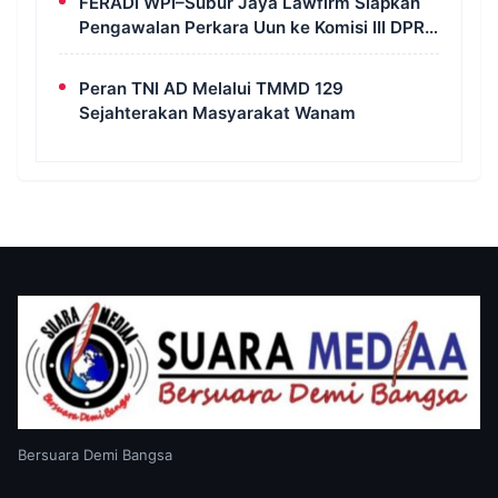
FERADI WPI–Subur Jaya Lawfirm Siapkan
Pengawalan Perkara Uun ke Komisi III DPR
RI, LPSK, Kompolnas dan Propam
Peran TNI AD Melalui TMMD 129
Sejahterakan Masyarakat Wanam
Bersuara Demi Bangsa