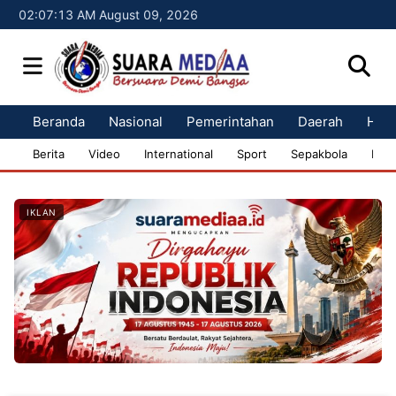
02:07:14 AM August 09, 2026
Beranda
Nasional
Pemerintahan
Daerah
Huk
Berita
Video
International
Sport
Sepakbola
Bisn
IKLAN