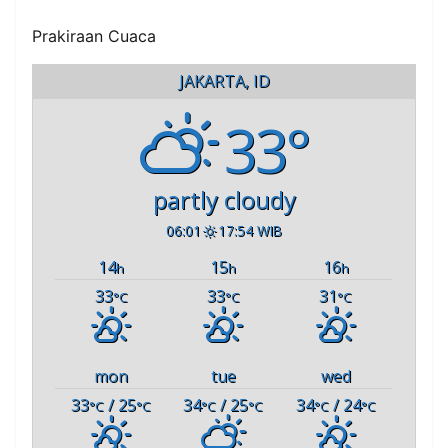
Prakiraan Cuaca
JAKARTA, ID
33°
partly cloudy
06:01
17:54 WIB
14
15
16
h
h
h
33
33
31
°C
°C
°C
mon
tue
wed
33
/ 25
34
/ 25
34
/ 24
°C
°C
°C
°C
°C
°C