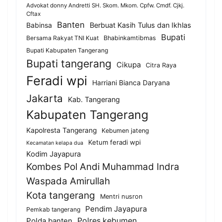
Advokat donny Andretti SH. Skom. Mkom. Cpfw. Cmdf. Cjkj.
Cftax
Banten
Berbuat Kasih Tulus dan Ikhlas
Babinsa
Bupati
Bersama Rakyat TNI Kuat
Bhabinkamtibmas
Bupati Kabupaten Tangerang
Bupati tangerang
Cikupa
Citra Raya
Feradi wpi
Harriani Bianca Daryana
Jakarta
Kab. Tangerang
Kabupaten Tangerang
Kapolresta Tangerang
Kebumen jateng
Ketum feradi wpi
Kecamatan kelapa dua
Kodim Jayapura
Kombes Pol Andi Muhammad Indra
Waspada Amirullah
Kota tangerang
Mentri nusron
Pendim Jayapura
Pemkab tangerang
Polda banten
Polres kebumen