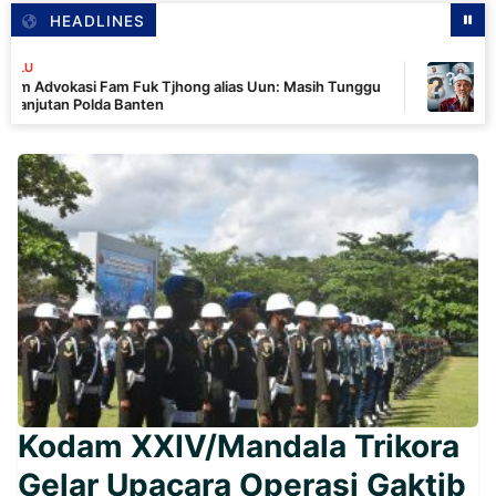
HEADLINES
5 JAM LALU
si Fam Fuk Tjhong alias Uun: Masih Tunggu
Uun Mengak
olda Banten
Polda Bant
Kodam XXIV/Mandala Trikora
Gelar Upacara Operasi Gaktib