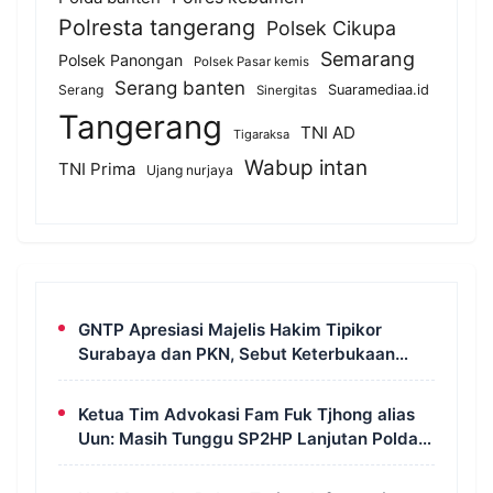
Polresta tangerang
Polsek Cikupa
Semarang
Polsek Panongan
Polsek Pasar kemis
Serang banten
Serang
Suaramediaa.id
Sinergitas
Tangerang
TNI AD
Tigaraksa
Wabup intan
TNI Prima
Ujang nurjaya
GNTP Apresiasi Majelis Hakim Tipikor
Surabaya dan PKN, Sebut Keterbukaan
Informasi Jadi Instrumen Pengawasan
Korupsi
Ketua Tim Advokasi Fam Fuk Tjhong alias
Uun: Masih Tunggu SP2HP Lanjutan Polda
Banten