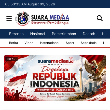
05:53:34 AM August 09, 2026
Beranda
Nasional
Pemerintahan
Daerah
Huk
Berita
Video
International
Sport
Sepakbola
Bisn
IKLAN