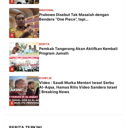
2
NASIONAL
Prabowo Disebut Tak Masalah dengan
Bendera “One Piece”, tapi…
3
BERITA
Pemkab Tangerang Akan Aktifkan Kembali
Program Jumsih
4
KONFLIK
Video : Saudi Murka Menteri Israel Serbu
Al-Aqsa, Hamas Rilis Video Sandera Israel
| Breaking News
5
BERITA TERKINI