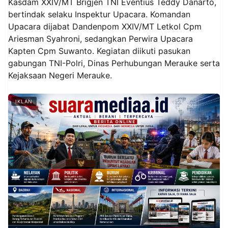
Kasdam XXIV/MT Brigjen TNI Eventius Teddy Danarto,
bertindak selaku Inspektur Upacara. Komandan
Upacara dijabat Dandenpom XXIV/MT Letkol Cpm
Ariesman Syahroni, sedangkan Perwira Upacara
Kapten Cpm Suwanto. Kegiatan diikuti pasukan
gabungan TNI-Polri, Dinas Perhubungan Merauke serta
Kejaksaan Negeri Merauke.
IKLAN