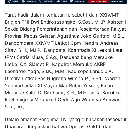
Turut hadir dalam kegiatan tersebut Irdam XXIV/MT
Brigjen TNI Dwi Endrosasongko, S.Sos., M.I.P, Asisten I
Sekda Bidang Pemerintahan dan Kesejahteraan Rakyat
Provinsi Papua Selatan Agustinus Joko Guritno, M.Si.,
Danpomdam XXIV/MT Letkol Cpm Hendra Andreas
Siray, S.H., M.I.P., Danpomal Koarmada XI Letkol Laut
(PM) Satria Musa, S.Ag., Dandenzibang Merauke
Letkol Czi Slamet P., Kapolres Merauke AKBP
Leonardo Yoga, S.I.K., M.M., Kadisops Lanud J.A.
Dimara Letkol Pas Nugroho Wimbo P., S.Pd., Wadan
Yonmarhanlan XI Mayor Mar Robin Yusran, Kajari
Merauke Sulta D. Sitohang, S.H., M.H. serta Kasubsi
Intel Imigrasi Merauke I Gede Agri Wiradiva Ariawan,
S.Tr., Im.,
Dalam amanat Panglima TNI yang dibacakan Inspektur
Upacara, ditegaskan bahwa Operasi Gaktib dan