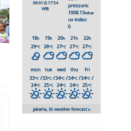
06:01
17:54
pressure:
WIB
1008.13
mbar
uv index:
0
18
19
20
21
22
h
h
h
h
h
29
28
27
27
27
°C
°C
°C
°C
°C
mon
tue
wed
thu
fri
33
/
33
/
34
/
34
/
34
/
°C
°C
°C
°C
°C
24
25
24
24
25
°C
°C
°C
°C
°C
Jakarta, ID
weather forecast ▸