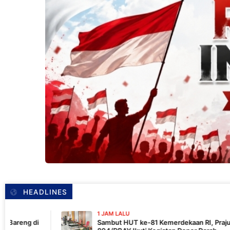
HEADLINES
1 JAM LALU
Sambut HUT ke-81 Kemerdekaan RI, Prajurit Yonif TP