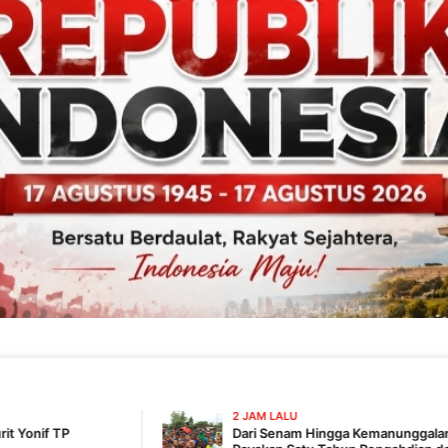
2 JAM LALU
Dari Senam Hingga Kemanunggalan, Yonif TP 820/DAAI