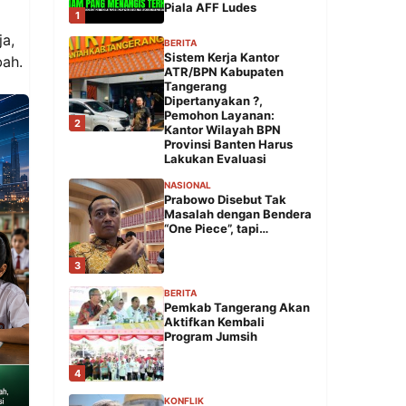
Piala AFF Ludes
1
ja,
BERITA
Sistem Kerja Kantor
bah.
ATR/BPN Kabupaten
Tangerang
Dipertanyakan ?,
Pemohon Layanan:
2
Kantor Wilayah BPN
Provinsi Banten Harus
Lakukan Evaluasi
NASIONAL
Prabowo Disebut Tak
Masalah dengan Bendera
“One Piece”, tapi…
3
BERITA
Pemkab Tangerang Akan
Aktifkan Kembali
Program Jumsih
4
KONFLIK