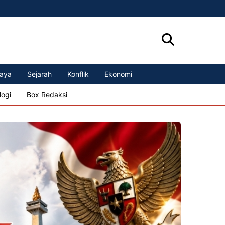
aya
Sejarah
Konflik
Ekonomi
logi
Box Redaksi