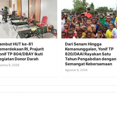
ambut HUT ke-81
Dari Senam Hingga
emerdekaan RI, Prajurit
Kemanunggalan, Yonif TP
onif TP 804/DBAY Ikuti
820/DAAI Rayakan Satu
egiatan Donor Darah
Tahun Pengabdian dengan
Semangat Kebersamaan
ustus 9, 2026
Agustus 9, 2026