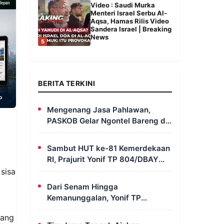
Video : Saudi Murka
Menteri Israel Serbu Al-
Aqsa, Hamas Rilis Video
Sandera Israel | Breaking
News
5
BERITA TERKINI
Mengenang Jasa Pahlawan,
PASKOB Gelar Ngontel Bareng di
Bondowoso
Sambut HUT ke-81 Kemerdekaan
RI, Prajurit Yonif TP 804/DBAY
Ikuti Kegiatan Donor Darah
sisa
Dari Senam Hingga
Kemanunggalan, Yonif TP
820/DAAI Rayakan Satu Tahun
yang
Pengabdian dengan Semangat