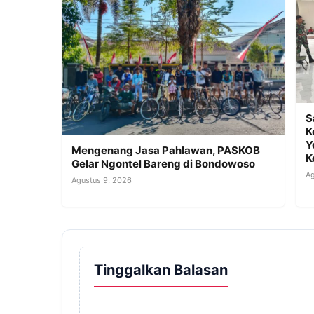
S
K
Y
Mengenang Jasa Pahlawan, PASKOB
K
Gelar Ngontel Bareng di Bondowoso
Ag
Agustus 9, 2026
Tinggalkan Balasan