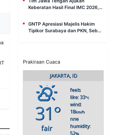
Tim Jawa Tengah Ajukan
Kebersamaan
Keberatan Hasil Final IMC 2026,
Minta Evaluasi Rekaman dan
Scorecard Juri
GNTP Apresiasi Majelis Hakim
Tipikor Surabaya dan PKN, Sebut
Keterbukaan Informasi Jadi
ma
Instrumen Pengawasan Korupsi
Prakiraan Cuaca
IT
JAKARTA, ID
feels
like: 33
°c
31°
wind:
18
km/h
nne
humidity:
fair
52
%