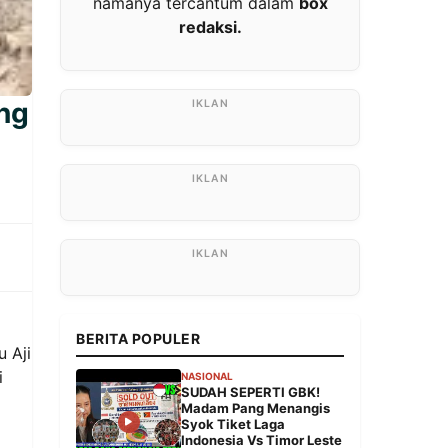
namanya tercantum dalam
box
redaksi.
ng
BERITA POPULER
 Aji
i
NASIONAL
SUDAH SEPERTI GBK!
Madam Pang Menangis
Syok Tiket Laga
Indonesia Vs Timor Leste