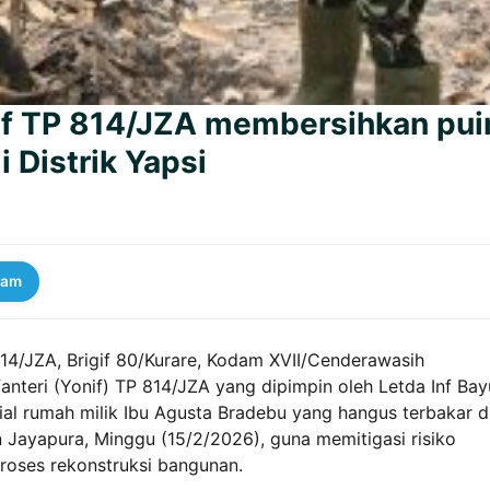
nif TP 814/JZA membersihkan pui
 Distrik Yapsi
ram
 814/JZA, Brigif 80/Kurare, Kodam XVII/Cenderawasih
nteri (Yonif) TP 814/JZA yang dipimpin oleh Letda Inf Bayu
al rumah milik Ibu Agusta Bradebu yang hangus terbakar d
 Jayapura, Minggu (15/2/2026), guna memitigasi risiko
roses rekonstruksi bangunan.