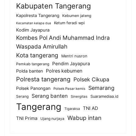
Kabupaten Tangerang
Kapolresta Tangerang
Kebumen jateng
Ketum feradi wpi
Kecamatan kelapa dua
Kodim Jayapura
Kombes Pol Andi Muhammad Indra
Waspada Amirullah
Kota tangerang
Mentri nusron
Pendim Jayapura
Pemkab tangerang
Polres kebumen
Polda banten
Polresta tangerang
Polsek Cikupa
Semarang
Polsek Panongan
Polsek Pasar kemis
Serang banten
Serang
Suaramediaa.id
Sinergitas
Tangerang
TNI AD
Tigaraksa
Wabup intan
TNI Prima
Ujang nurjaya