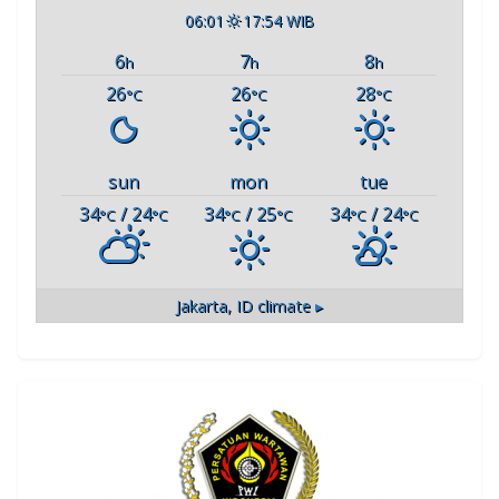
06:01
17:54 WIB
6
7
8
h
h
h
26
26
28
°C
°C
°C
sun
mon
tue
34
/ 24
34
/ 25
34
/ 24
°C
°C
°C
°C
°C
°C
Jakarta, ID
climate ▸