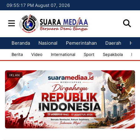
09:55:18 PM August 07, 2026
Beranda
Nasional
Pemerintahan
Daerah
Huk
Berita
Video
International
Sport
Sepakbola
Bisn
IKLAN