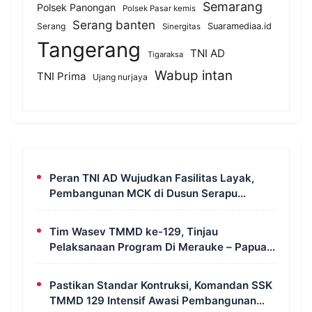
Semarang
Polsek Panongan
Polsek Pasar kemis
Serang banten
Serang
Suaramediaa.id
Sinergitas
Tangerang
TNI AD
Tigaraksa
Wabup intan
TNI Prima
Ujang nurjaya
Peran TNI AD Wujudkan Fasilitas Layak,
Pembangunan MCK di Dusun Serapu
Rampung Dikerjakan
Tim Wasev TMMD ke-129, Tinjau
Pelaksanaan Program Di Merauke – Papua
Selatan
Pastikan Standar Kontruksi, Komandan SSK
TMMD 129 Intensif Awasi Pembangunan