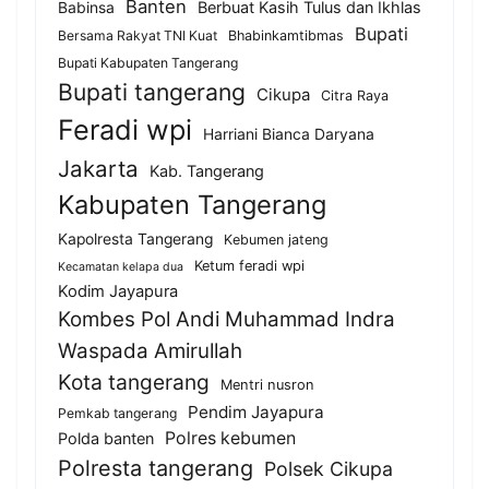
Banten
Berbuat Kasih Tulus dan Ikhlas
Babinsa
Bupati
Bersama Rakyat TNI Kuat
Bhabinkamtibmas
Bupati Kabupaten Tangerang
Bupati tangerang
Cikupa
Citra Raya
Feradi wpi
Harriani Bianca Daryana
Jakarta
Kab. Tangerang
Kabupaten Tangerang
Kapolresta Tangerang
Kebumen jateng
Ketum feradi wpi
Kecamatan kelapa dua
Kodim Jayapura
Kombes Pol Andi Muhammad Indra
Waspada Amirullah
Kota tangerang
Mentri nusron
Pendim Jayapura
Pemkab tangerang
Polres kebumen
Polda banten
Polresta tangerang
Polsek Cikupa