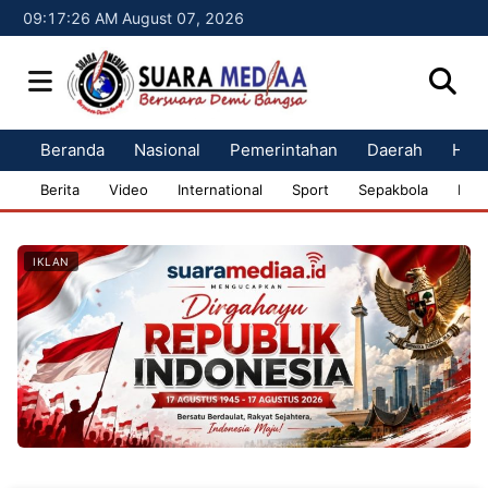
09:17:27 AM August 07, 2026
Beranda
Nasional
Pemerintahan
Daerah
Huk
Berita
Video
International
Sport
Sepakbola
Bisn
IKLAN