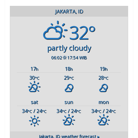
JAKARTA, ID
32°
partly cloudy
06:02
17:54 WIB
17
18
19
h
h
h
30
29
28
°C
°C
°C
sat
sun
mon
34
/ 24
34
/ 24
34
/ 24
°C
°C
°C
°C
°C
°C
Jakarta, ID
weather forecast ▸