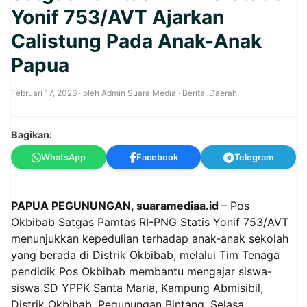
Yonif 753/AVT Ajarkan
Calistung Pada Anak-Anak
Papua
Februari 17, 2026
· oleh
Admin Suara Media
·
Berita
,
Daerah
Bagikan:
WhatsApp
Facebook
Telegram
PAPUA PEGUNUNGAN, suaramediaa.id
– Pos
Okbibab Satgas Pamtas RI-PNG Statis Yonif 753/AVT
menunjukkan kepedulian terhadap anak-anak sekolah
yang berada di Distrik Okbibab, melalui Tim Tenaga
pendidik Pos Okbibab membantu mengajar siswa-
siswa SD YPPK Santa Maria, Kampung Abmisibil,
Distrik Okbibab, Pegunungan Bintang, Selasa