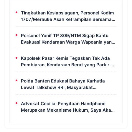
Tingkatkan Kesiapsiagaan, Personel Kodim
1707/Merauke Asah Ketrampilan Bersama
Petugas Damkar
Personel Yonif TP 809/NTM Sigap Bantu
Evakuasi Kendaraan Warga Wapoania yang
Terperosok ke Jurang
Kapolsek Pasar Kemis Tegaskan Tak Ada
Pembiaran, Kendaraan Berat yang Parkir di
Bahu Jalan Langsung Ditertibkan
Polda Banten Edukasi Bahaya Karhutla
Lewat Talkshow RRI, Masyarakat
Diingatkan Ancaman Pidana Pembakaran
Lahan
Advokat Cecilia: Penyitaan Handphone
Merupakan Mekanisme Hukum, Saya Akan
Kooperatif Apabila Diminta Penyidik dan
Tidak Perlu Takut