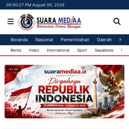
09:00:28 PM August 06, 2026
Beranda
Nasional
Pemerintahan
Daerah
Huk
Berita
Video
International
Sport
Sepakbola
Bisn
IKLAN