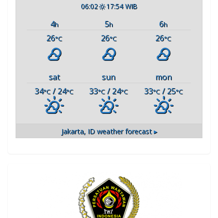
06:02
17:54 WIB
4
5
6
h
h
h
26
26
26
°C
°C
°C
sat
sun
mon
34
/ 24
33
/ 24
33
/ 25
°C
°C
°C
°C
°C
°C
Jakarta, ID
weather forecast ▸