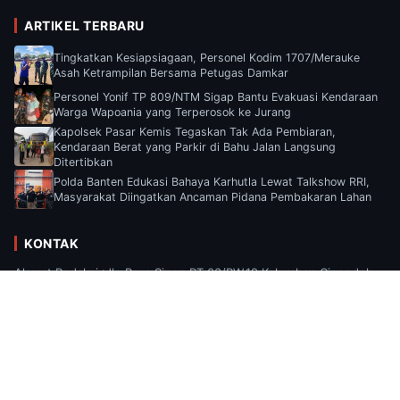
ARTIKEL TERBARU
Tingkatkan Kesiapsiagaan, Personel Kodim 1707/Merauke
Asah Ketrampilan Bersama Petugas Damkar
Personel Yonif TP 809/NTM Sigap Bantu Evakuasi Kendaraan
Warga Wapoania yang Terperosok ke Jurang
Kapolsek Pasar Kemis Tegaskan Tak Ada Pembiaran,
Kendaraan Berat yang Parkir di Bahu Jalan Langsung
Ditertibkan
Polda Banten Edukasi Bahaya Karhutla Lewat Talkshow RRI,
Masyarakat Diingatkan Ancaman Pidana Pembakaran Lahan
KONTAK
Alamat Redaksi :Jln Raya Sipon RT.03/RW.19 Kelurahan Cipondoh,
Kecamatan Cipondoh, Kota Tangerang, Provinsi Banten Email :
Suaramediaa2025@gmail.com.
© 2026 Suara Media. Seluruh hak cipta dilindungi.