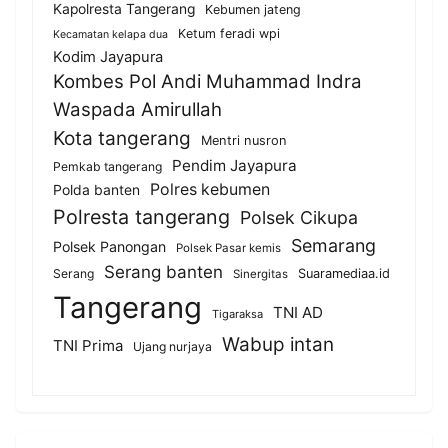
Kapolresta Tangerang
Kebumen jateng
Ketum feradi wpi
Kecamatan kelapa dua
Kodim Jayapura
Kombes Pol Andi Muhammad Indra
Waspada Amirullah
Kota tangerang
Mentri nusron
Pendim Jayapura
Pemkab tangerang
Polres kebumen
Polda banten
Polresta tangerang
Polsek Cikupa
Semarang
Polsek Panongan
Polsek Pasar kemis
Serang banten
Serang
Suaramediaa.id
Sinergitas
Tangerang
TNI AD
Tigaraksa
Wabup intan
TNI Prima
Ujang nurjaya