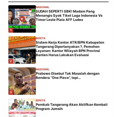
NASIONAL
SUDAH SEPERTI GBK! Madam Pang
Menangis Syok Tiket Laga Indonesia Vs
Timor Leste Piala AFF Ludes
1
BERITA
Sistem Kerja Kantor ATR/BPN Kabupaten
Tangerang Dipertanyakan ?, Pemohon
Layanan: Kantor Wilayah BPN Provinsi
Banten Harus Lakukan Evaluasi
2
NASIONAL
Prabowo Disebut Tak Masalah dengan
Bendera “One Piece”, tapi…
3
BERITA
Pemkab Tangerang Akan Aktifkan Kembali
Program Jumsih