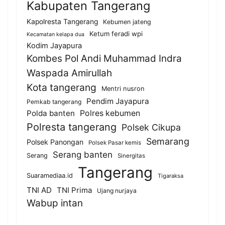
Kabupaten Tangerang
Kapolresta Tangerang
Kebumen jateng
Ketum feradi wpi
Kecamatan kelapa dua
Kodim Jayapura
Kombes Pol Andi Muhammad Indra
Waspada Amirullah
Kota tangerang
Mentri nusron
Pendim Jayapura
Pemkab tangerang
Polda banten
Polres kebumen
Polresta tangerang
Polsek Cikupa
Semarang
Polsek Panongan
Polsek Pasar kemis
Serang banten
Serang
Sinergitas
Tangerang
Suaramediaa.id
Tigaraksa
TNI AD
TNI Prima
Ujang nurjaya
Wabup intan