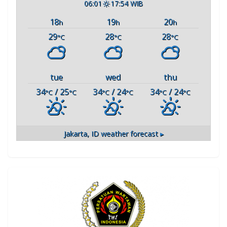
06:01
17:54 WIB
18
19
20
h
h
h
29
28
28
°C
°C
°C
tue
wed
thu
34
/ 25
34
/ 24
34
/ 24
°C
°C
°C
°C
°C
°C
Jakarta, ID
weather forecast ▸