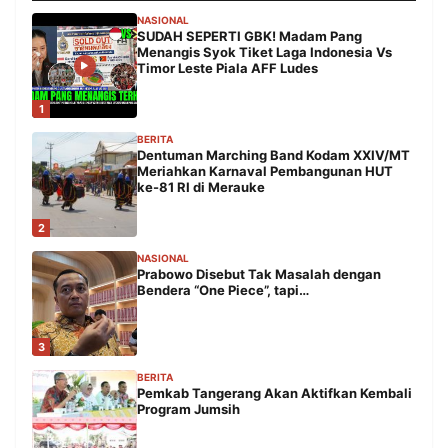
NASIONAL
SUDAH SEPERTI GBK! Madam Pang
Menangis Syok Tiket Laga Indonesia Vs
Timor Leste Piala AFF Ludes
1
BERITA
Dentuman Marching Band Kodam XXIV/MT
Meriahkan Karnaval Pembangunan HUT
ke-81 RI di Merauke
2
NASIONAL
Prabowo Disebut Tak Masalah dengan
Bendera “One Piece”, tapi…
3
BERITA
Pemkab Tangerang Akan Aktifkan Kembali
Program Jumsih