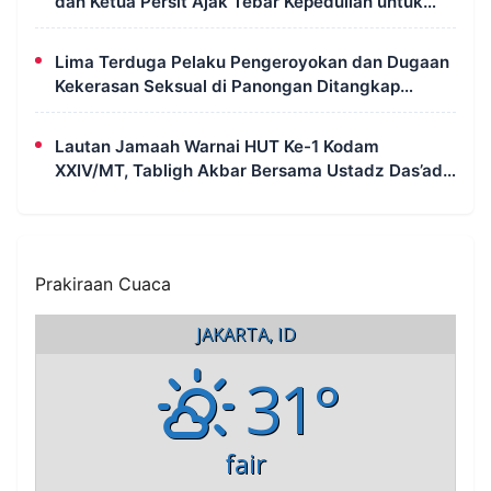
dan Ketua Persit Ajak Tebar Kepedulian untuk
Sesama
Lima Terduga Pelaku Pengeroyokan dan Dugaan
Kekerasan Seksual di Panongan Ditangkap
Polresta Tangerang
Lautan Jamaah Warnai HUT Ke-1 Kodam
XXIV/MT, Tabligh Akbar Bersama Ustadz Das’ad
Latif Penuh Kehangatan dan Kebersamaan
Prakiraan Cuaca
JAKARTA, ID
31°
fair