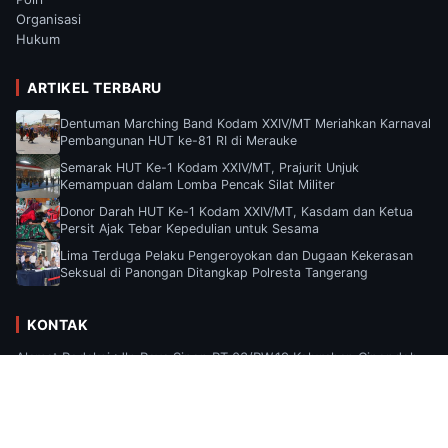
Organisasi
Hukum
ARTIKEL TERBARU
Dentuman Marching Band Kodam XXIV/MT Meriahkan Karnaval
Pembangunan HUT ke-81 RI di Merauke
Semarak HUT Ke-1 Kodam XXIV/MT, Prajurit Unjuk
Kemampuan dalam Lomba Pencak Silat Militer
Donor Darah HUT Ke-1 Kodam XXIV/MT, Kasdam dan Ketua
Persit Ajak Tebar Kepedulian untuk Sesama
Lima Terduga Pelaku Pengeroyokan dan Dugaan Kekerasan
Seksual di Panongan Ditangkap Polresta Tangerang
KONTAK
Alamat Redaksi :Jln Raya Sipon RT.03/RW.19 Kelurahan Cipondoh,
Kecamatan Cipondoh, Kota Tangerang, Provinsi Banten Email :
Suaramediaa2025@gmail.com.