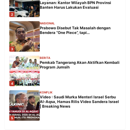
Layanan: Kantor Wilayah BPN Provinsi
Banten Harus Lakukan Evaluasi
2
NASIONAL
Prabowo Disebut Tak Masalah dengan
Bendera “One Piece”, tapi…
3
BERITA
Pemkab Tangerang Akan Aktifkan Kembali
Program Jumsih
4
KONFLIK
Video : Saudi Murka Menteri Israel Serbu
Al-Aqsa, Hamas Rilis Video Sandera Israel
| Breaking News
5