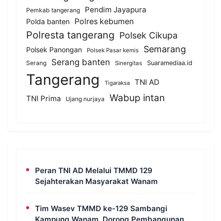
Pendim Jayapura
Pemkab tangerang
Polres kebumen
Polda banten
Polresta tangerang
Polsek Cikupa
Semarang
Polsek Panongan
Polsek Pasar kemis
Serang banten
Serang
Suaramediaa.id
Sinergitas
Tangerang
TNI AD
Tigaraksa
Wabup intan
TNI Prima
Ujang nurjaya
Peran TNI AD Melalui TMMD 129
Sejahterakan Masyarakat Wanam
Tim Wasev TMMD ke-129 Sambangi
Kampung Wanam, Dorong Pembangunan