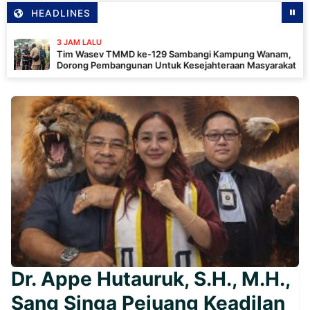
HEADLINES
3 JAM LALU
Tim Wasev TMMD ke-129 Sambangi Kampung Wanam,
Dorong Pembangunan Untuk Kesejahteraan Masyarakat
Dr. Appe Hutauruk, S.H., M.H.,
Sang Singa Pejuang Keadilan