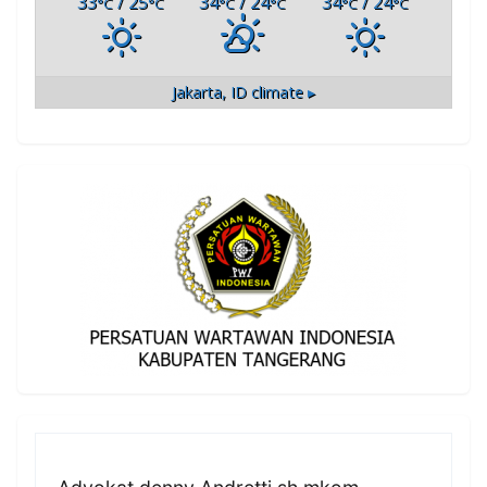
33
/ 25
34
/ 24
34
/ 24
°C
°C
°C
°C
°C
°C
Jakarta, ID
climate ▸