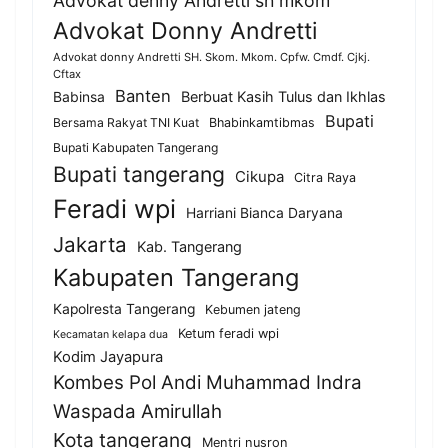
Advokat denny Andretti sh mkom
Advokat Donny Andretti
Advokat donny Andretti SH. Skom. Mkom. Cpfw. Cmdf. Cjkj.
Cftax
Banten
Berbuat Kasih Tulus dan Ikhlas
Babinsa
Bupati
Bersama Rakyat TNI Kuat
Bhabinkamtibmas
Bupati Kabupaten Tangerang
Bupati tangerang
Cikupa
Citra Raya
Feradi wpi
Harriani Bianca Daryana
Jakarta
Kab. Tangerang
Kabupaten Tangerang
Kapolresta Tangerang
Kebumen jateng
Ketum feradi wpi
Kecamatan kelapa dua
Kodim Jayapura
Kombes Pol Andi Muhammad Indra
Waspada Amirullah
Kota tangerang
Mentri nusron