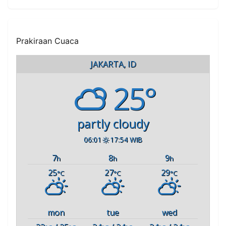
Prakiraan Cuaca
JAKARTA, ID
25°
partly cloudy
06:01
17:54 WIB
7
8
9
h
h
h
25
27
29
°C
°C
°C
mon
tue
wed