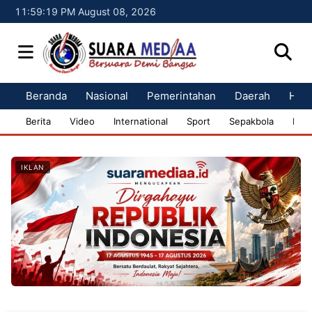
11:59:20 PM August 08, 2026
Beranda
Nasional
Pemerintahan
Daerah
Huk
Berita
Video
International
Sport
Sepakbola
Bisn
IKLAN