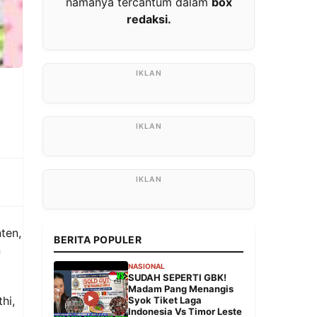
namanya tercantum dalam
box
redaksi.
ten,
BERITA POPULER
n
NASIONAL
SUDAH SEPERTI GBK!
Madam Pang Menangis
hi,
Syok Tiket Laga
Indonesia Vs Timor Leste