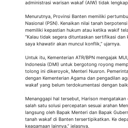
administrasi warisan wakaf (AIW) tidak lengkap 
Menurutnya, Provinsi Banten memiliki pertumb
Nasional (PSN). Kenaikan nilai tanah berpoten
memiliki kepastian hukum atau ketika wakif tel
“Kalau tidak segera dituntaskan sertifikasi da
saya khawatir akan muncul konflik,” ujarnya.
Untuk itu, Kementerian ATR/BPN mengajak MUI
Indonesia (DMI) untuk bergotong royong memper
tolong ini dikeroyok, Menteri Nusron. Pemeri
dengan Kementerian Agama dan pengadilan aga
wakaf yang belum terdokumentasi dengan baik
Menanggapi hal tersebut, Harison mengatakan
salah satu solusi percepatan sesuai arahan M
langsung oleh Bapak Menteri dan Bapak Guber
tanah wakaf di Banten tersertipikatkan. Ke d
keagamaan lainnya,” jelasnya.