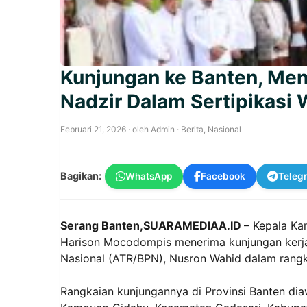
Kunjungan ke Banten, Men
Nadzir Dalam Sertipikasi 
Februari 21, 2026
· oleh
Admin
·
Berita
,
Nasional
Bagikan:
WhatsApp
Facebook
Teleg
Serang Banten,SUARAMEDIAA.ID –
Kepala Kan
Harison Mocodompis menerima kunjungan kerja
Nasional (ATR/BPN), Nusron Wahid dalam rangka
Rangkaian kunjungannya di Provinsi Banten dia