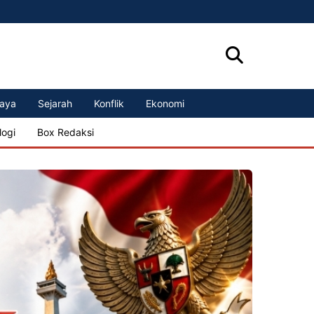
aya
Sejarah
Konflik
Ekonomi
logi
Box Redaksi