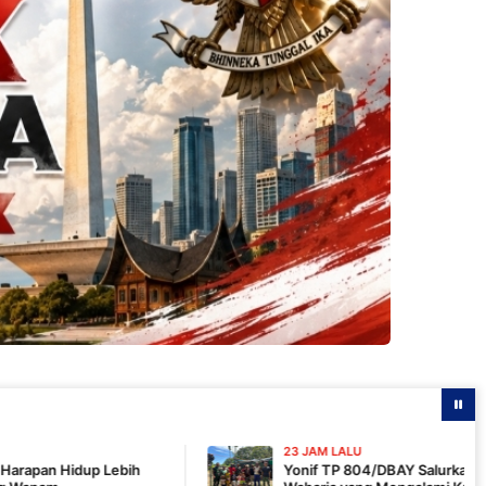
23 JAM LALU
Yonif TP 804/DBAY Salurkan Air Bersih bagi Warga