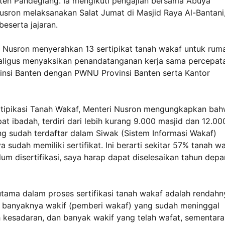
en Pandeglang. Ia mengikuti pengajian bersama Abuya
Nusron melaksanakan Salat Jumat di Masjid Raya Al-Bantani
eserta jajaran.
i Nusron menyerahkan 13 sertipikat tanah wakaf untuk rum
ligus menyaksikan penandatanganan kerja sama percepat
vinsi Banten dengan PWNU Provinsi Banten serta Kantor
tipikasi Tanah Wakaf, Menteri Nusron mengungkapkan ba
at ibadah, terdiri dari lebih kurang 9.000 masjid dan 12.00
ang sudah terdaftar dalam Siwak (Sistem Informasi Wakaf)
a sudah memiliki sertifikat. Ini berarti sekitar 57% tanah w
lum disertifikasi, saya harap dapat diselesaikan tahun depa
utama dalam proses sertifikasi tanah wakaf adalah rendahn
ta banyaknya wakif (pemberi wakaf) yang sudah meninggal
h kesadaran, dan banyak wakif yang telah wafat, sementara