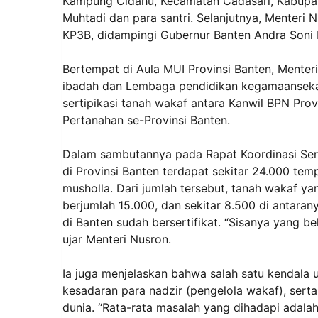
Kampung Cidahu, Kecamatan Cadasari, Kabupat
Muhtadi dan para santri. Selanjutnya, Menteri 
KP3B, didampingi Gubernur Banten Andra Soni b
Bertempat di Aula MUI Provinsi Banten, Menter
ibadah dan Lembaga pendidikan kegamaanseka
sertipikasi tanah wakaf antara Kanwil BPN Pro
Pertanahan se-Provinsi Banten.
Dalam sambutannya pada Rapat Koordinasi Ser
di Provinsi Banten terdapat sekitar 24.000 temp
musholla. Dari jumlah tersebut, tanah wakaf y
berjumlah 15.000, dan sekitar 8.500 di antarany
di Banten sudah bersertifikat. “Sisanya yang be
ujar Menteri Nusron.
Ia juga menjelaskan bahwa salah satu kendala 
kesadaran para nadzir (pengelola wakaf), ser
dunia. “Rata-rata masalah yang dihadapi adala