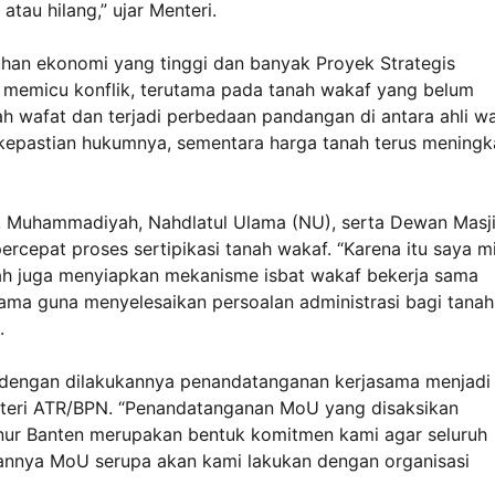
atau hilang,” ujar Menteri.
uhan ekonomi yang tinggi dan banyak Proyek Strategis
si memicu konflik, terutama pada tanah wakaf yang belum
ah wafat dan terjadi perbedaan pandangan di antara ahli wa
n kepastian hukumnya, sementara harga tanah terus meningk
, Muhammadiyah, Nahdlatul Ulama (NU), serta Dewan Masj
cepat proses sertipikasi tanah wakaf. “Karena itu saya m
ntah juga menyiapkan mekanisme isbat wakaf bekerja sama
ma guna menyelesaikan persoalan administrasi bagi tanah
.
 dengan dilakukannya penandatanganan kerjasama menjadi
enteri ATR/BPN. “Penandatanganan MoU yang disaksikan
nur Banten merupakan bentuk komitmen kami agar seluruh
epannya MoU serupa akan kami lakukan dengan organisasi