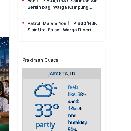
Yonif TP 804/DBAY Salurkan Air
Bersih bagi Warga Kampung
Waharia yang Mengalami Krisis
Air
Patroli Malam Yonif TP 860/NSK
Sisir Urei Faisei, Warga Diberi
Imbauan Kamtibmas untuk Jaga
Keamanan Lingkungan
Prakiraan Cuaca
JAKARTA, ID
feels
like: 38
°c
33°
wind:
14
km/h
nne
humidity:
partly
50
%