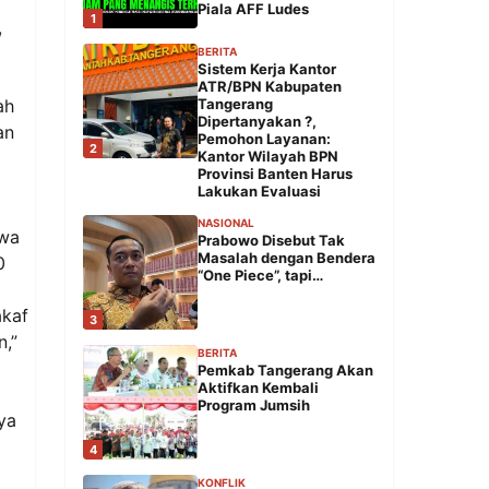
Piala AFF Ludes
1
,
BERITA
Sistem Kerja Kantor
ATR/BPN Kabupaten
ah
Tangerang
Dipertanyakan ?,
an
Pemohon Layanan:
2
Kantor Wilayah BPN
Provinsi Banten Harus
Lakukan Evaluasi
NASIONAL
hwa
Prabowo Disebut Tak
Masalah dengan Bendera
0
“One Piece”, tapi…
akaf
3
n,”
BERITA
Pemkab Tangerang Akan
Aktifkan Kembali
Program Jumsih
ya
4
KONFLIK