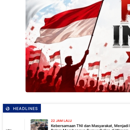
HEADLINES
22 JAM LALU
Kebersamaan TNI dan Masyarakat, Menjadi Kekuatan TMMD