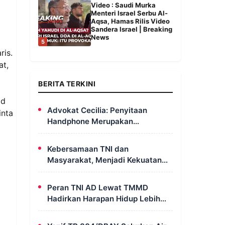
Video : Saudi Murka
Menteri Israel Serbu Al-
Aqsa, Hamas Rilis Video
Sandera Israel | Breaking
News
5
ris.
at,
BERITA TERKINI
id
Advokat Cecilia: Penyitaan
inta
Handphone Merupakan
Mekanisme Hukum, Saya Akan
Kooperatif Apabila Diminta
Kebersamaan TNI dan
Penyidik dan Tidak Perlu Takut
Masyarakat, Menjadi Kekuatan
TMMD Dalam Membangun Sumur
Galian di Wanam
Peran TNI AD Lewat TMMD
Hadirkan Harapan Hidup Lebih
Layak dan Sehat Bagi Warga
Kampung Wanam