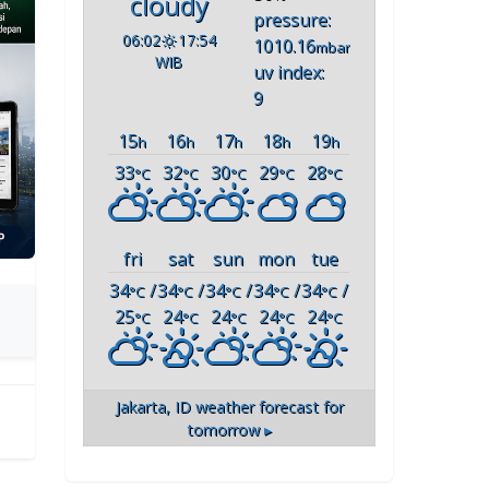
cloudy
pressure:
06:02
17:54
1010.16
mbar
WIB
uv index:
9
15
16
17
18
19
h
h
h
h
h
33
32
30
29
28
°C
°C
°C
°C
°C
fri
sat
sun
mon
tue
34
/
34
/
34
/
34
/
34
/
°C
°C
°C
°C
°C
25
24
24
24
24
°C
°C
°C
°C
°C
Jakarta, ID
weather forecast for
tomorrow ▸