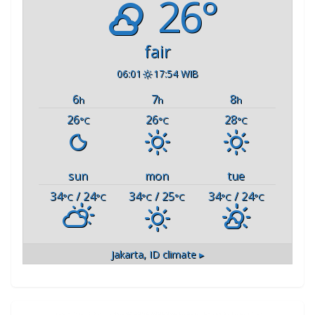
26°
fair
06:01
17:54 WIB
6
7
8
h
h
h
26
26
28
°C
°C
°C
sun
mon
tue
34
/ 24
34
/ 25
34
/ 24
°C
°C
°C
°C
°C
°C
Jakarta, ID
climate ▸