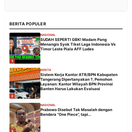
BERITA POPULER
NASIONAL
SUDAH SEPERTI GBK! Madam Pang
Menangis Syok Tiket Laga Indonesia Vs
Timor Leste Piala AFF Ludes
1
BERITA
Sistem Kerja Kantor ATR/BPN Kabupaten
Tangerang Dipertanyakan ?, Pemohon
Layanan: Kantor Wilayah BPN Provinsi
Banten Harus Lakukan Evaluasi
2
NASIONAL
Prabowo Disebut Tak Masalah dengan
Bendera “One Piece”, tapi…
3