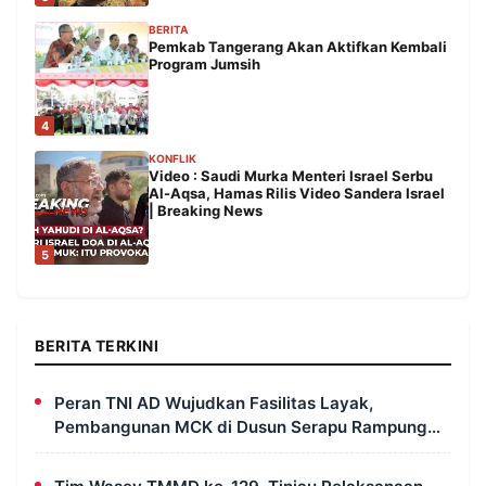
BERITA
Pemkab Tangerang Akan Aktifkan Kembali
Program Jumsih
4
KONFLIK
Video : Saudi Murka Menteri Israel Serbu
Al-Aqsa, Hamas Rilis Video Sandera Israel
| Breaking News
5
BERITA TERKINI
Peran TNI AD Wujudkan Fasilitas Layak,
Pembangunan MCK di Dusun Serapu Rampung
Dikerjakan