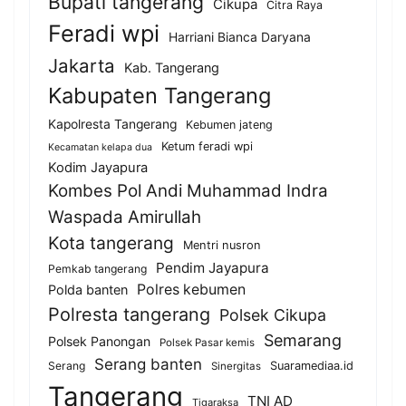
Bupati tangerang
Cikupa
Citra Raya
Feradi wpi
Harriani Bianca Daryana
Jakarta
Kab. Tangerang
Kabupaten Tangerang
Kapolresta Tangerang
Kebumen jateng
Ketum feradi wpi
Kecamatan kelapa dua
Kodim Jayapura
Kombes Pol Andi Muhammad Indra
Waspada Amirullah
Kota tangerang
Mentri nusron
Pendim Jayapura
Pemkab tangerang
Polres kebumen
Polda banten
Polresta tangerang
Polsek Cikupa
Semarang
Polsek Panongan
Polsek Pasar kemis
Serang banten
Serang
Suaramediaa.id
Sinergitas
Tangerang
TNI AD
Tigaraksa