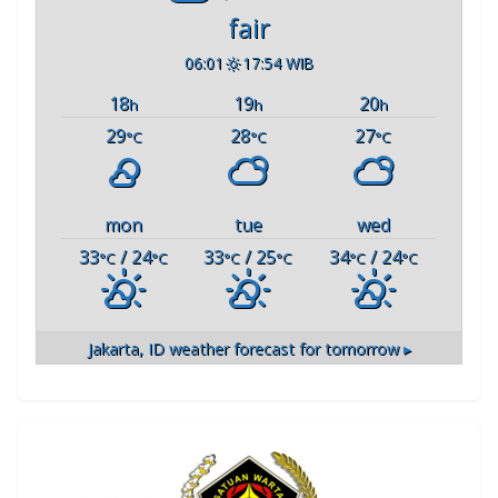
fair
06:01
17:54 WIB
18
19
20
h
h
h
29
28
27
°C
°C
°C
mon
tue
wed
33
/ 24
33
/ 25
34
/ 24
°C
°C
°C
°C
°C
°C
Jakarta, ID
weather forecast for tomorrow ▸