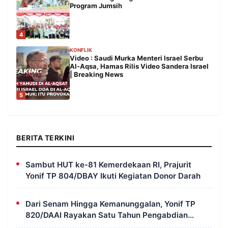
Program Jumsih
4
KONFLIK
Video : Saudi Murka Menteri Israel Serbu
Al-Aqsa, Hamas Rilis Video Sandera Israel
| Breaking News
5
BERITA TERKINI
Sambut HUT ke-81 Kemerdekaan RI, Prajurit
Yonif TP 804/DBAY Ikuti Kegiatan Donor Darah
Dari Senam Hingga Kemanunggalan, Yonif TP
820/DAAI Rayakan Satu Tahun Pengabdian
dengan Semangat Kebersamaan