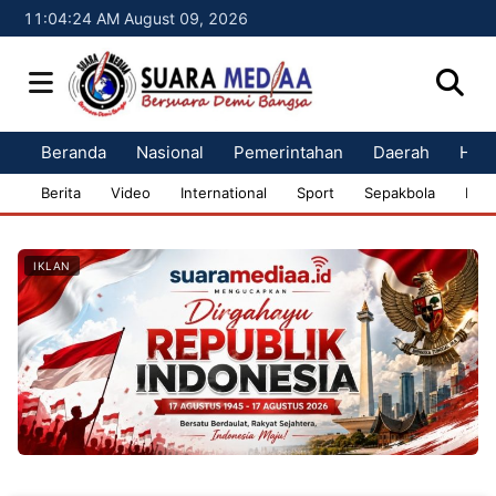
11:04:25 AM August 09, 2026
Beranda
Nasional
Pemerintahan
Daerah
Huk
Berita
Video
International
Sport
Sepakbola
Bisn
IKLAN