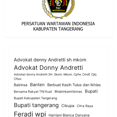
Advokat denny Andretti sh mkom
Advokat Donny Andretti
Advokat donny Andretti SH. Skom. Mkom. Cpfw. Cmdf. Cjkj.
Cftax
Banten
Berbuat Kasih Tulus dan Ikhlas
Babinsa
Bupati
Bersama Rakyat TNI Kuat
Bhabinkamtibmas
Bupati Kabupaten Tangerang
Bupati tangerang
Cikupa
Citra Raya
Feradi wpi
Harriani Bianca Daryana