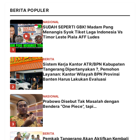
BERITA POPULER
NASIONAL
SUDAH SEPERTI GBK! Madam Pang
Menangis Syok Tiket Laga Indonesia Vs
Timor Leste Piala AFF Ludes
1
BERITA
Sistem Kerja Kantor ATR/BPN Kabupaten
Tangerang Dipertanyakan ?, Pemohon
Layanan: Kantor Wilayah BPN Provinsi
Banten Harus Lakukan Evaluasi
2
NASIONAL
Prabowo Disebut Tak Masalah dengan
Bendera “One Piece”, tapi…
3
BERITA
Pemkab Tangerang Akan Aktifkan Kembali