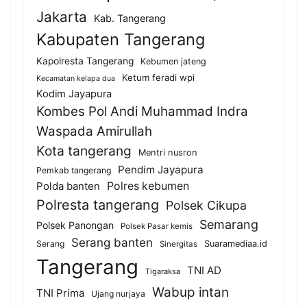
Jakarta
Kab. Tangerang
Kabupaten Tangerang
Kapolresta Tangerang
Kebumen jateng
Ketum feradi wpi
Kecamatan kelapa dua
Kodim Jayapura
Kombes Pol Andi Muhammad Indra
Waspada Amirullah
Kota tangerang
Mentri nusron
Pendim Jayapura
Pemkab tangerang
Polda banten
Polres kebumen
Polresta tangerang
Polsek Cikupa
Semarang
Polsek Panongan
Polsek Pasar kemis
Serang banten
Serang
Suaramediaa.id
Sinergitas
Tangerang
TNI AD
Tigaraksa
Wabup intan
TNI Prima
Ujang nurjaya