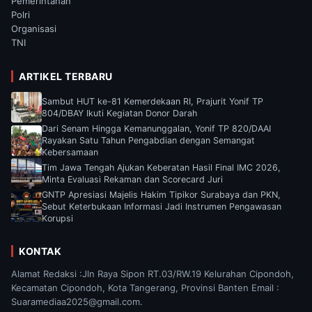
Pemerintahan
Polri
Organisasi
TNI
ARTIKEL TERBARU
Sambut HUT ke-81 Kemerdekaan RI, Prajurit Yonif TP
804/DBAY Ikuti Kegiatan Donor Darah
Dari Senam Hingga Kemanunggalan, Yonif TP 820/DAAI
Rayakan Satu Tahun Pengabdian dengan Semangat
Kebersamaan
Tim Jawa Tengah Ajukan Keberatan Hasil Final IMC 2026,
Minta Evaluasi Rekaman dan Scorecard Juri
GNTP Apresiasi Majelis Hakim Tipikor Surabaya dan PKN,
Sebut Keterbukaan Informasi Jadi Instrumen Pengawasan
Korupsi
KONTAK
Alamat Redaksi :Jln Raya Sipon RT.03/RW.19 Kelurahan Cipondoh,
Kecamatan Cipondoh, Kota Tangerang, Provinsi Banten Email :
Suaramediaa2025@gmail.com.