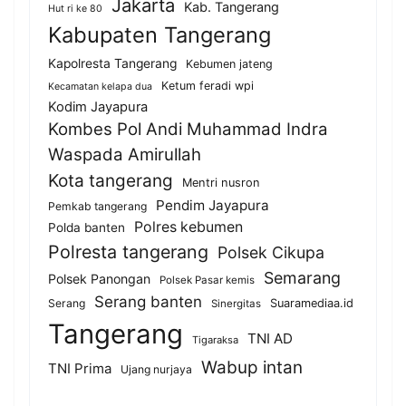
Jakarta
Kab. Tangerang
Hut ri ke 80
Kabupaten Tangerang
Kapolresta Tangerang
Kebumen jateng
Ketum feradi wpi
Kecamatan kelapa dua
Kodim Jayapura
Kombes Pol Andi Muhammad Indra
Waspada Amirullah
Kota tangerang
Mentri nusron
Pendim Jayapura
Pemkab tangerang
Polres kebumen
Polda banten
Polresta tangerang
Polsek Cikupa
Semarang
Polsek Panongan
Polsek Pasar kemis
Serang banten
Serang
Suaramediaa.id
Sinergitas
Tangerang
TNI AD
Tigaraksa
Wabup intan
TNI Prima
Ujang nurjaya