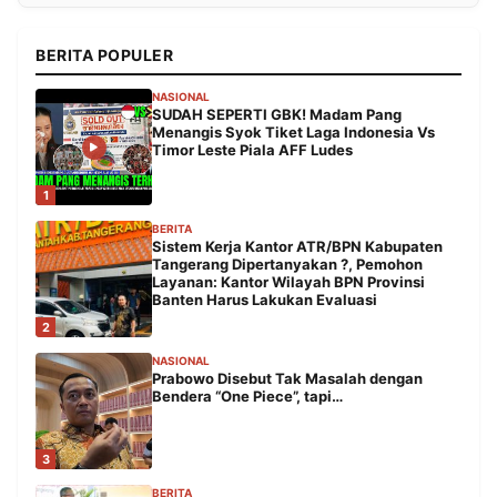
BERITA POPULER
NASIONAL
SUDAH SEPERTI GBK! Madam Pang
Menangis Syok Tiket Laga Indonesia Vs
Timor Leste Piala AFF Ludes
1
BERITA
Sistem Kerja Kantor ATR/BPN Kabupaten
Tangerang Dipertanyakan ?, Pemohon
Layanan: Kantor Wilayah BPN Provinsi
Banten Harus Lakukan Evaluasi
2
NASIONAL
Prabowo Disebut Tak Masalah dengan
Bendera “One Piece”, tapi…
3
BERITA