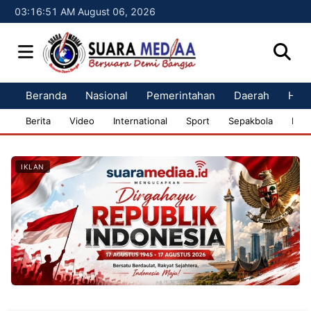
03:16:52 AM August 06, 2026
Beranda
Nasional
Pemerintahan
Daerah
Huk
Berita
Video
International
Sport
Sepakbola
Bisn
IKLAN