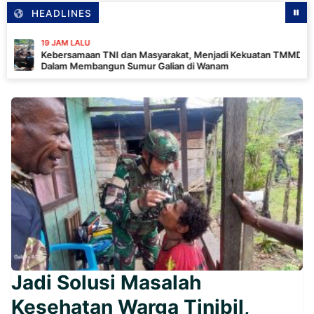
HEADLINES
 JAM LALU
bersamaan TNI dan Masyarakat, Menjadi Kekuatan TMMD
lam Membangun Sumur Galian di Wanam
Jadi Solusi Masalah
Kesehatan Warga Tinibil,