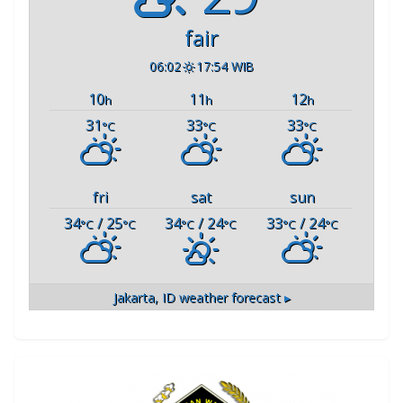
fair
06:02
17:54 WIB
10
11
12
h
h
h
31
33
33
°C
°C
°C
fri
sat
sun
34
/ 25
34
/ 24
33
/ 24
°C
°C
°C
°C
°C
°C
Jakarta, ID
weather forecast ▸