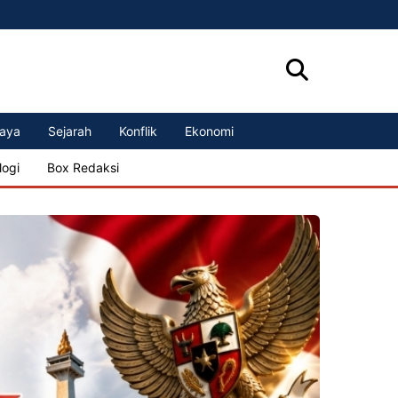
aya
Sejarah
Konflik
Ekonomi
logi
Box Redaksi