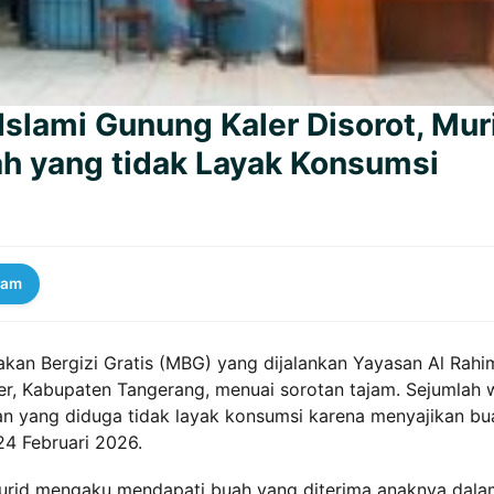
slami Gunung Kaler Disorot, Mur
ah yang tidak Layak Konsumsi
ram
an Bergizi Gratis (MBG) yang dijalankan Yayasan Al Rahi
r, Kabupaten Tangerang, menuai sorotan tajam. Sejumlah w
 yang diduga tidak layak konsumsi karena menyajikan bu
24 Februari 2026.
murid mengaku mendapati buah yang diterima anaknya dala