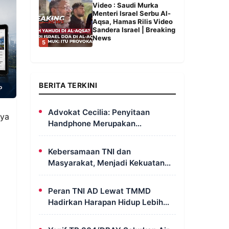
Video : Saudi Murka
Menteri Israel Serbu Al-
Aqsa, Hamas Rilis Video
Sandera Israel | Breaking
News
5
BERITA TERKINI
Advokat Cecilia: Penyitaan
aya
Handphone Merupakan
Mekanisme Hukum, Saya Akan
Kooperatif Apabila Diminta
Kebersamaan TNI dan
Penyidik dan Tidak Perlu Takut
Masyarakat, Menjadi Kekuatan
TMMD Dalam Membangun Sumur
Galian di Wanam
Peran TNI AD Lewat TMMD
Hadirkan Harapan Hidup Lebih
Layak dan Sehat Bagi Warga
Kampung Wanam