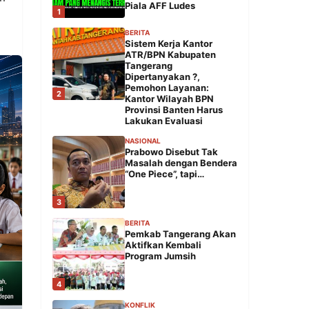
Piala AFF Ludes
1
BERITA
Sistem Kerja Kantor
ATR/BPN Kabupaten
Tangerang
Dipertanyakan ?,
Pemohon Layanan:
2
Kantor Wilayah BPN
Provinsi Banten Harus
Lakukan Evaluasi
NASIONAL
Prabowo Disebut Tak
Masalah dengan Bendera
“One Piece”, tapi…
3
BERITA
Pemkab Tangerang Akan
Aktifkan Kembali
Program Jumsih
4
KONFLIK