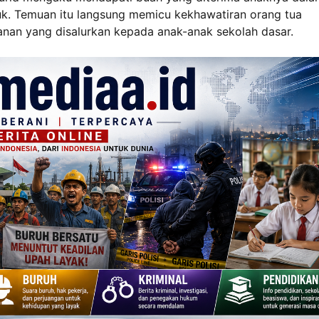
k. Temuan itu langsung memicu kekhawatiran orang tua
anan yang disalurkan kepada anak-anak sekolah dasar.