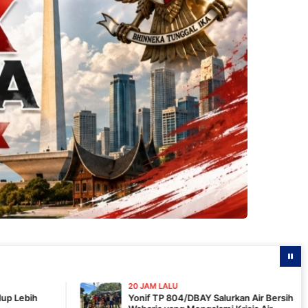
20 JAM LALU
Yonif TP 804/DBAY Salurkan Air Bersih bagi Warga Kampung