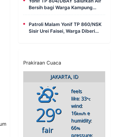
Yonif TP 804/DBAY Salurkan Air
Bersih bagi Warga Kampung
Waharia yang Mengalami Krisis
Air
Patroli Malam Yonif TP 860/NSK
Sisir Urei Faisei, Warga Diberi
Imbauan Kamtibmas untuk Jaga
Keamanan Lingkungan
Prakiraan Cuaca
JAKARTA, ID
feels
like: 33
°c
29°
wind:
16
e
km/h
humidity:
lum
66
fair
%
pressure: