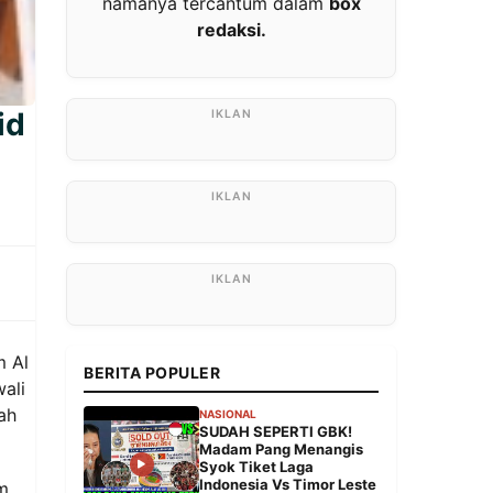
namanya tercantum dalam
box
redaksi.
id
m Al
BERITA POPULER
ali
ah
NASIONAL
SUDAH SEPERTI GBK!
Madam Pang Menangis
Syok Tiket Laga
Indonesia Vs Timor Leste
m