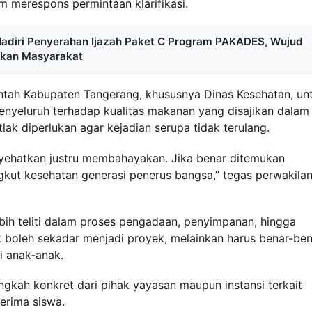
 merespons permintaan klarifikasi.
adiri Penyerahan Ijazah Paket C Program PAKADES, Wujud
ikan Masyarakat
ah Kabupaten Tangerang, khususnya Dinas Kesehatan, un
nyeluruh terhadap kualitas makanan yang disajikan dalam
lak diperlukan agar kejadian serupa tidak terulang.
ehatkan justru membahayakan. Jika benar ditemukan
ngkut kesehatan generasi penerus bangsa,” tegas perwakila
bih teliti dalam proses pengadaan, penyimpanan, hingga
k boleh sekadar menjadi proyek, melainkan harus benar-be
i anak-anak.
ngkah konkret dari pihak yayasan maupun instansi terkait
erima siswa.