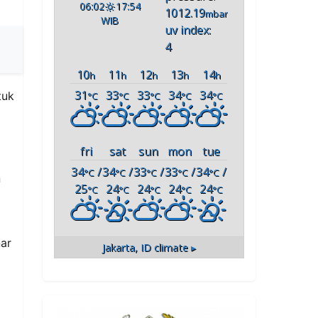
06:02
17:54
1012.19
mbar
WIB
uv index:
4
10
11
12
13
14
h
h
h
h
h
31
33
33
34
34
tuk
°C
°C
°C
°C
°C
fri
sat
sun
mon
tue
34
/
34
/
33
/
33
/
34
/
°C
°C
°C
°C
°C
n
25
24
24
24
24
°C
°C
°C
°C
°C
nar
Jakarta, ID
climate ▸