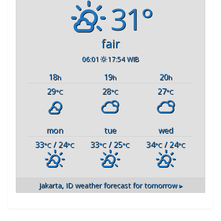
31°
fair
06:01
17:54 WIB
18
19
20
h
h
h
29
28
27
°C
°C
°C
mon
tue
wed
33
/ 24
33
/ 25
34
/ 24
°C
°C
°C
°C
°C
°C
Jakarta, ID
weather forecast for tomorrow ▸