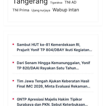
Tangerang
TNI AD
Tigaraksa
Wabup intan
TNI Prima
Ujang nurjaya
Sambut HUT ke-81 Kemerdekaan RI,
Prajurit Yonif TP 804/DBAY Ikuti Kegiatan
Donor Darah
Dari Senam Hingga Kemanunggalan, Yonif
TP 820/DAAI Rayakan Satu Tahun
Pengabdian dengan Semangat
Kebersamaan
Tim Jawa Tengah Ajukan Keberatan Hasil
Final IMC 2026, Minta Evaluasi Rekaman
dan Scorecard Juri
GNTP Apresiasi Majelis Hakim Tipikor
Surabaya dan PKN, Sebut Keterbukaan