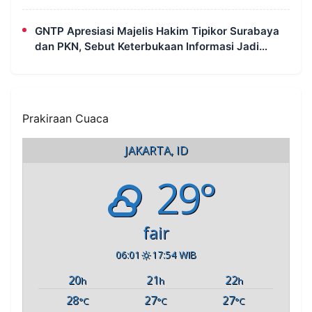
Scorecard Juri
GNTP Apresiasi Majelis Hakim Tipikor Surabaya
dan PKN, Sebut Keterbukaan Informasi Jadi
Instrumen Pengawasan Korupsi
Prakiraan Cuaca
JAKARTA, ID
29°
fair
06:01
17:54 WIB
20
21
22
h
h
h
28
27
27
°C
°C
°C