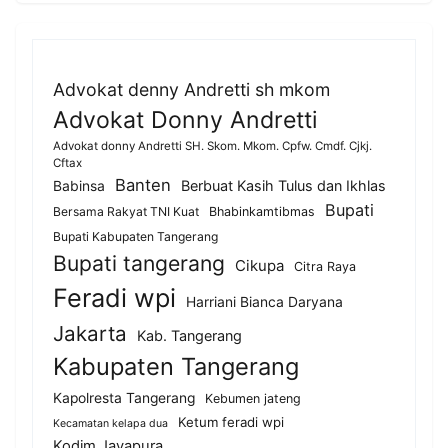
Advokat denny Andretti sh mkom
Advokat Donny Andretti
Advokat donny Andretti SH. Skom. Mkom. Cpfw. Cmdf. Cjkj.
Cftax
Banten
Berbuat Kasih Tulus dan Ikhlas
Babinsa
Bupati
Bersama Rakyat TNI Kuat
Bhabinkamtibmas
Bupati Kabupaten Tangerang
Bupati tangerang
Cikupa
Citra Raya
Feradi wpi
Harriani Bianca Daryana
Jakarta
Kab. Tangerang
Kabupaten Tangerang
Kapolresta Tangerang
Kebumen jateng
Ketum feradi wpi
Kecamatan kelapa dua
Kodim Jayapura