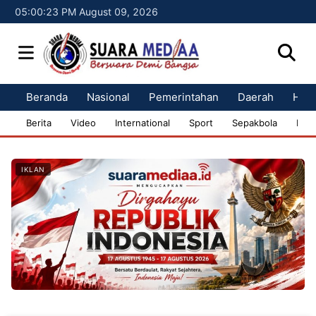
05:00:24 PM August 09, 2026
Beranda
Nasional
Pemerintahan
Daerah
Huk
Berita
Video
International
Sport
Sepakbola
Bisn
IKLAN