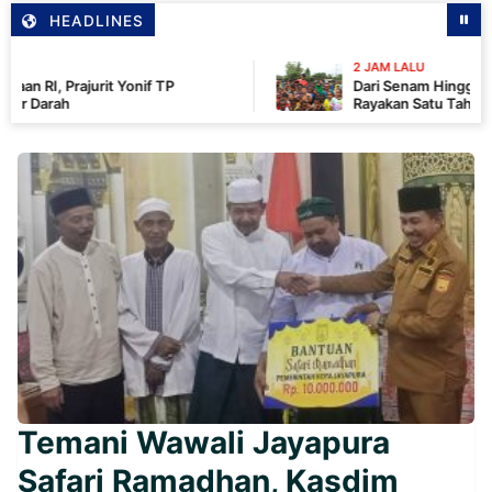
HEADLINES
2 JAM LALU
urit Yonif TP
Dari Senam Hingga Kemanunggal
Rayakan Satu Tahun Pengabdian
Kebersamaan
Temani Wawali Jayapura
Safari Ramadhan, Kasdim