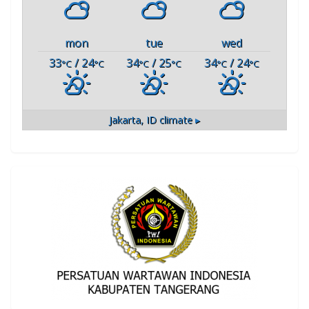
mon
tue
wed
33
/ 24
34
/ 25
34
/ 24
°C
°C
°C
°C
°C
°C
Jakarta, ID
climate ▸