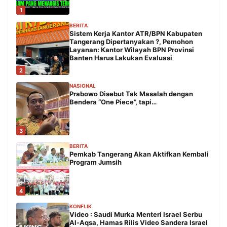
1
BERITA
Sistem Kerja Kantor ATR/BPN Kabupaten
Tangerang Dipertanyakan ?, Pemohon
Layanan: Kantor Wilayah BPN Provinsi
Banten Harus Lakukan Evaluasi
2
NASIONAL
Prabowo Disebut Tak Masalah dengan
Bendera “One Piece”, tapi…
3
BERITA
Pemkab Tangerang Akan Aktifkan Kembali
Program Jumsih
4
KONFLIK
Video : Saudi Murka Menteri Israel Serbu
Al-Aqsa, Hamas Rilis Video Sandera Israel