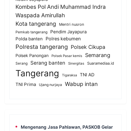
Kombes Pol Andi Muhammad Indra
Waspada Amirullah
Kota tangerang
Mentri nusron
Pendim Jayapura
Pemkab tangerang
Polda banten
Polres kebumen
Polresta tangerang
Polsek Cikupa
Semarang
Polsek Panongan
Polsek Pasar kemis
Serang banten
Serang
Suaramediaa.id
Sinergitas
Tangerang
TNI AD
Tigaraksa
Wabup intan
TNI Prima
Ujang nurjaya
Mengenang Jasa Pahlawan, PASKOB Gelar