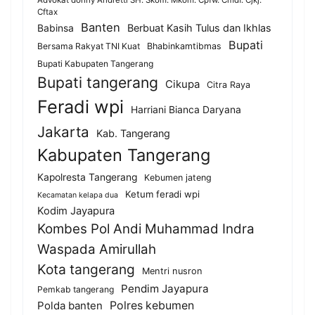
Advokat donny Andretti SH. Skom. Mkom. Cpfw. Cmdf. Cjkj.
Cftax
Banten
Berbuat Kasih Tulus dan Ikhlas
Babinsa
Bupati
Bersama Rakyat TNI Kuat
Bhabinkamtibmas
Bupati Kabupaten Tangerang
Bupati tangerang
Cikupa
Citra Raya
Feradi wpi
Harriani Bianca Daryana
Jakarta
Kab. Tangerang
Kabupaten Tangerang
Kapolresta Tangerang
Kebumen jateng
Ketum feradi wpi
Kecamatan kelapa dua
Kodim Jayapura
Kombes Pol Andi Muhammad Indra
Waspada Amirullah
Kota tangerang
Mentri nusron
Pendim Jayapura
Pemkab tangerang
Polda banten
Polres kebumen