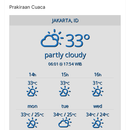
Prakiraan Cuaca
JAKARTA, ID
33°
partly cloudy
06:01
17:54 WIB
14
15
16
h
h
h
33
33
31
°C
°C
°C
mon
tue
wed
33
/ 25
34
/ 25
34
/ 24
°C
°C
°C
°C
°C
°C