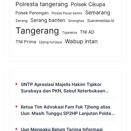
Polresta tangerang
Polsek Cikupa
Semarang
Polsek Panongan
Polsek Pasar kemis
Serang banten
Serang
Suaramediaa.id
Sinergitas
Tangerang
TNI AD
Tigaraksa
Wabup intan
TNI Prima
Ujang nurjaya
GNTP Apresiasi Majelis Hakim Tipikor
Surabaya dan PKN, Sebut Keterbukaan
Informasi Jadi Instrumen Pengawasan
Korupsi
Ketua Tim Advokasi Fam Fuk Tjhong alias
Uun: Masih Tunggu SP2HP Lanjutan Polda
Banten
Uun Mengaku Belum Terima Informasi