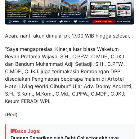
Acara nanti akan dimulai pk 17.00 WIB hingga selesai.
“Saya mengapresiasi Kinerja luar biasa Waketum
Revan Pratama Wijaya, S.H., C.PFW., C.MDF., C.JKJ.
dan Bendum Muhammad Adji Setiadji, S.H., C.PFW.,
C.MDF., C.JKJ. juga terimakasih Rombongan DPP
disediakan Penginapan beberapa malam di Artotel
Hotel Living World Cibubur.” Ujar Adv. Donny Andretti,
S.H., S.Kom., M.Kom., C.Md., C.PFW., C.MDF., C.JKJ.
Ketum FERADI WPI.
(Red)
Baca Juga:
Dugaan Penarikan oleh Debt Collector akhirnya