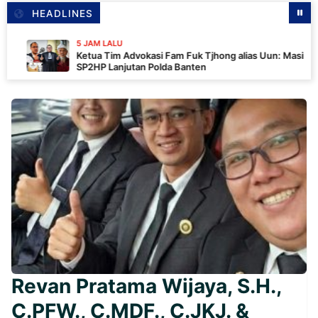
HEADLINES
5 JAM LALU
Ketua Tim Advokasi Fam Fuk Tjhong alias Uun: Masih Tunggu
SP2HP Lanjutan Polda Banten
Revan Pratama Wijaya, S.H.,
C.PFW., C.MDF., C.JKJ. &