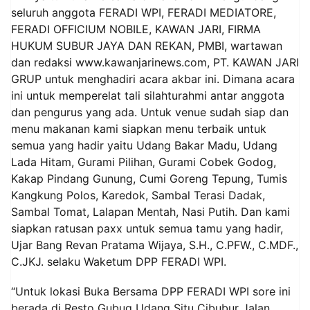
seluruh anggota FERADI WPI, FERADI MEDIATORE,
FERADI OFFICIUM NOBILE, KAWAN JARI, FIRMA
HUKUM SUBUR JAYA DAN REKAN, PMBI, wartawan
dan redaksi www.kawanjarinews.com, PT. KAWAN JARI
GRUP untuk menghadiri acara akbar ini. Dimana acara
ini untuk memperelat tali silahturahmi antar anggota
dan pengurus yang ada. Untuk venue sudah siap dan
menu makanan kami siapkan menu terbaik untuk
semua yang hadir yaitu Udang Bakar Madu, Udang
Lada Hitam, Gurami Pilihan, Gurami Cobek Godog,
Kakap Pindang Gunung, Cumi Goreng Tepung, Tumis
Kangkung Polos, Karedok, Sambal Terasi Dadak,
Sambal Tomat, Lalapan Mentah, Nasi Putih. Dan kami
siapkan ratusan paxx untuk semua tamu yang hadir,
Ujar Bang Revan Pratama Wijaya, S.H., C.PFW., C.MDF.,
C.JKJ. selaku Waketum DPP FERADI WPI.
“Untuk lokasi Buka Bersama DPP FERADI WPI sore ini
berada di Resto Gubug Udang Situ Cibubur Jalan