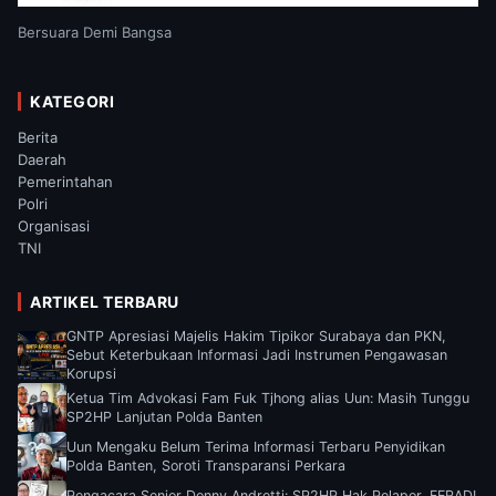
Bersuara Demi Bangsa
KATEGORI
Berita
Daerah
Pemerintahan
Polri
Organisasi
TNI
ARTIKEL TERBARU
GNTP Apresiasi Majelis Hakim Tipikor Surabaya dan PKN,
Sebut Keterbukaan Informasi Jadi Instrumen Pengawasan
Korupsi
Ketua Tim Advokasi Fam Fuk Tjhong alias Uun: Masih Tunggu
SP2HP Lanjutan Polda Banten
Uun Mengaku Belum Terima Informasi Terbaru Penyidikan
Polda Banten, Soroti Transparansi Perkara
Pengacara Senior Donny Andretti: SP2HP Hak Pelapor, FERADI