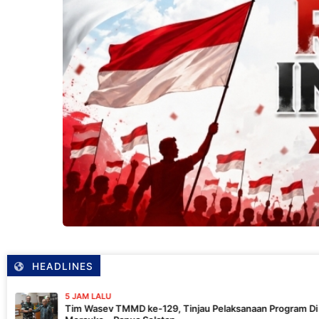
HEADLINES
 LALU
asev TMMD ke-129, Tinjau Pelaksanaan Program Di