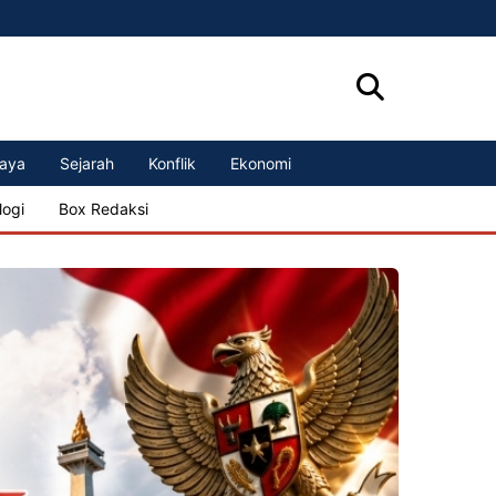
aya
Sejarah
Konflik
Ekonomi
logi
Box Redaksi