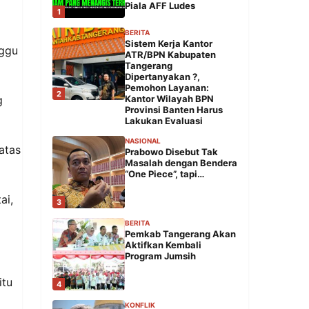
Piala AFF Ludes
1
BERITA
Sistem Kerja Kantor
nggu
ATR/BPN Kabupaten
Tangerang
Dipertanyakan ?,
Pemohon Layanan:
2
g
Kantor Wilayah BPN
Provinsi Banten Harus
Lakukan Evaluasi
NASIONAL
atas
Prabowo Disebut Tak
Masalah dengan Bendera
“One Piece”, tapi…
ai,
3
BERITA
i
Pemkab Tangerang Akan
Aktifkan Kembali
Program Jumsih
itu
4
KONFLIK