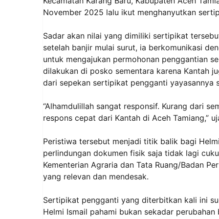
Kecamatan Karang Baru, Kabupaten Aceh Tamian
November 2025 lalu ikut menghanyutkan sertipi
Sadar akan nilai yang dimiliki sertipikat ters
setelah banjir mulai surut, ia berkomunikasi 
untuk mengajukan permohonan penggantian serti
dilakukan di posko sementara karena Kantah j
dari sepekan sertipikat pengganti yayasannya s
“Alhamdulillah sangat responsif. Kurang dari se
respons cepat dari Kantah di Aceh Tamiang,” uja
Peristiwa tersebut menjadi titik balik bagi Hel
perlindungan dokumen fisik saja tidak lagi cuk
Kementerian Agraria dan Tata Ruang/Badan Per
yang relevan dan mendesak.
Sertipikat pengganti yang diterbitkan kali ini su
Helmi Ismail pahami bukan sekadar perubahan