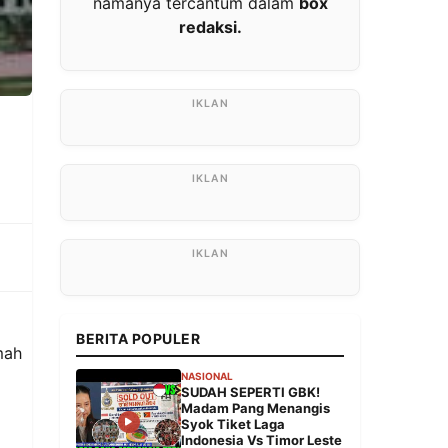
namanya tercantum dalam
box
redaksi.
BERITA POPULER
mah
NASIONAL
SUDAH SEPERTI GBK!
Madam Pang Menangis
Syok Tiket Laga
Indonesia Vs Timor Leste