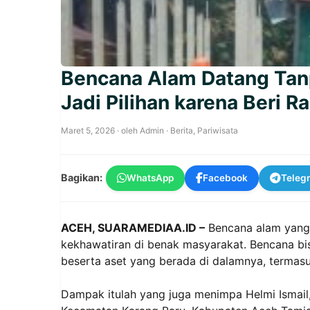
Bencana Alam Datang Tanpa
Jadi Pilihan karena Beri 
Maret 5, 2026
· oleh
Admin
·
Berita
,
Pariwisata
Bagikan:
WhatsApp
Facebook
Teleg
ACEH, SUARAMEDIAA.ID –
Bencana alam yang 
kekhawatiran di benak masyarakat. Bencana bis
beserta aset yang berada di dalamnya, termasuk
Dampak itulah yang juga menimpa Helmi Ismail,