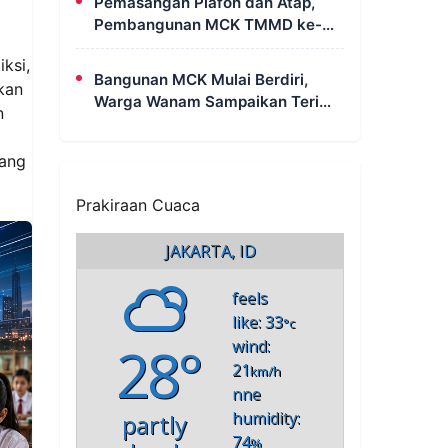
Pemasangan Plafon dan Atap,
Pembangunan MCK TMMD ke-
129 di Kampung Wanam Hampir
ksi,
Rampung
Bangunan MCK Mulai Berdiri,
kan
Warga Wanam Sampaikan Terima
n
Kasih Kepada Satgas TMMD
tang
Prakiraan Cuaca
JAKARTA, ID
feels
like: 33
°c
28°
wind:
21
km/h
nne
humidity:
partly
74
%