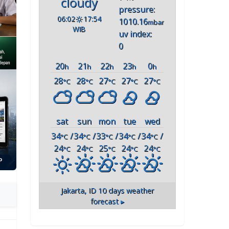
cloudy
pressure:
06:02
17:54
1010.16
mbar
WIB
uv index:
0
20
21
22
23
0
h
h
h
h
h
28
28
27
27
27
°C
°C
°C
°C
°C
sat
sun
mon
tue
wed
34
/
34
/
33
/
34
/
34
/
°C
°C
°C
°C
°C
24
24
25
24
24
°C
°C
°C
°C
°C
Jakarta, ID
10 days weather
forecast ▸