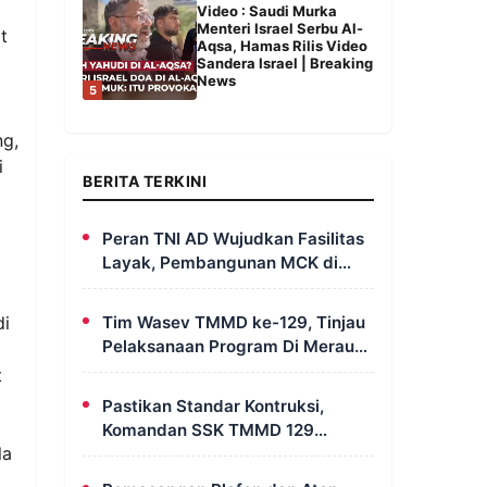
Video : Saudi Murka
Menteri Israel Serbu Al-
t
Aqsa, Hamas Rilis Video
Sandera Israel | Breaking
News
5
m
ng,
i
BERITA TERKINI
Peran TNI AD Wujudkan Fasilitas
Layak, Pembangunan MCK di
Dusun Serapu Rampung
Dikerjakan
di
Tim Wasev TMMD ke-129, Tinjau
Pelaksanaan Program Di Merauke
– Papua Selatan
t
Pastikan Standar Kontruksi,
Komandan SSK TMMD 129
la
Intensif Awasi Pembangunan
MCK di Wanam