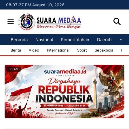
08:07:28 PM August 10, 2026
Beranda
Nasional
Pemerintahan
Daerah
Huk
Berita
Video
International
Sport
Sepakbola
Bisn
IKLAN