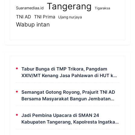
Tangerang
Suaramediaa.id
Tigaraksa
TNI AD
TNI Prima
Ujang nurjaya
Wabup intan
Tabur Bunga di TMP Trikora, Pangdam
XXIV/MT Kenang Jasa Pahlawan di HUT ke-
1 Kodam
Semangat Gotong Royong, Prajurit TNI AD
Bersama Masyarakat Bangun Jembatan
Aramco di Merauke
Jadi Pembina Upacara di SMAN 24
Kabupaten Tangerang, Kapolresta Ingatkan
Pelajar Jauhi Tawuran hingga Judi Online