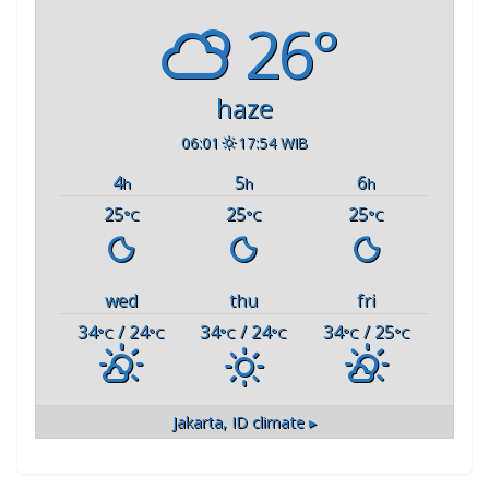
26°
haze
06:01
17:54 WIB
4
5
6
h
h
h
25
25
25
°C
°C
°C
wed
thu
fri
34
/ 24
34
/ 24
34
/ 25
°C
°C
°C
°C
°C
°C
Jakarta, ID
climate ▸