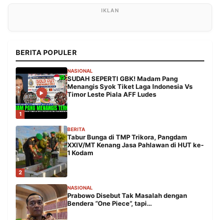
BERITA POPULER
NASIONAL
SUDAH SEPERTI GBK! Madam Pang
Menangis Syok Tiket Laga Indonesia Vs
Timor Leste Piala AFF Ludes
1
BERITA
Tabur Bunga di TMP Trikora, Pangdam
XXIV/MT Kenang Jasa Pahlawan di HUT ke-
1 Kodam
2
NASIONAL
Prabowo Disebut Tak Masalah dengan
Bendera “One Piece”, tapi…