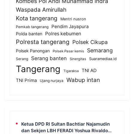
Kombes Pol Andi Muhammad Indra
Waspada Amirullah
Kota tangerang
Mentri nusron
Pendim Jayapura
Pemkab tangerang
Polres kebumen
Polda banten
Polresta tangerang
Polsek Cikupa
Semarang
Polsek Panongan
Polsek Pasar kemis
Serang banten
Serang
Suaramediaa.id
Sinergitas
Tangerang
TNI AD
Tigaraksa
Wabup intan
TNI Prima
Ujang nurjaya
Ketua DPD RI Sultan Bachtiar Najamudin
dan Sekjen LBH FERADI Yoshua Rivaldo