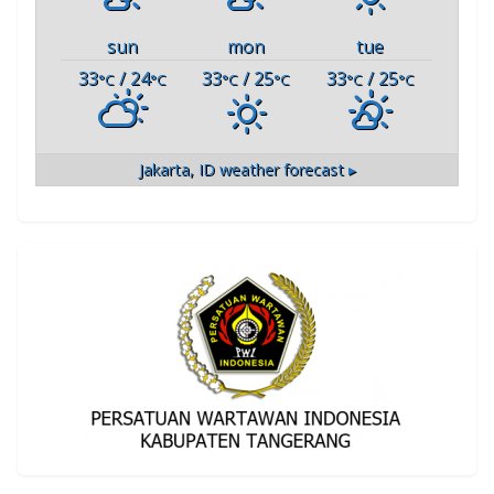
sun
mon
tue
33
/ 24
33
/ 25
33
/ 25
°C
°C
°C
°C
°C
°C
Jakarta, ID
weather forecast ▸