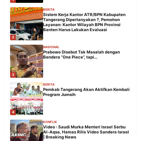
BERITA
Sistem Kerja Kantor ATR/BPN Kabupaten
Tangerang Dipertanyakan ?, Pemohon
Layanan: Kantor Wilayah BPN Provinsi
Banten Harus Lakukan Evaluasi
2
NASIONAL
Prabowo Disebut Tak Masalah dengan
Bendera “One Piece”, tapi…
3
BERITA
Pemkab Tangerang Akan Aktifkan Kembali
Program Jumsih
4
KONFLIK
Video : Saudi Murka Menteri Israel Serbu
Al-Aqsa, Hamas Rilis Video Sandera Israel
| Breaking News