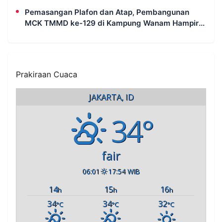
Pemasangan Plafon dan Atap, Pembangunan
MCK TMMD ke-129 di Kampung Wanam Hampir
Rampung
Prakiraan Cuaca
JAKARTA, ID
34°
fair
06:01
17:54 WIB
14
15
16
h
h
h
34
34
32
°C
°C
°C