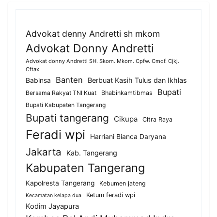
Advokat denny Andretti sh mkom
Advokat Donny Andretti
Advokat donny Andretti SH. Skom. Mkom. Cpfw. Cmdf. Cjkj.
Cftax
Banten
Berbuat Kasih Tulus dan Ikhlas
Babinsa
Bupati
Bersama Rakyat TNI Kuat
Bhabinkamtibmas
Bupati Kabupaten Tangerang
Bupati tangerang
Cikupa
Citra Raya
Feradi wpi
Harriani Bianca Daryana
Jakarta
Kab. Tangerang
Kabupaten Tangerang
Kapolresta Tangerang
Kebumen jateng
Ketum feradi wpi
Kecamatan kelapa dua
Kodim Jayapura