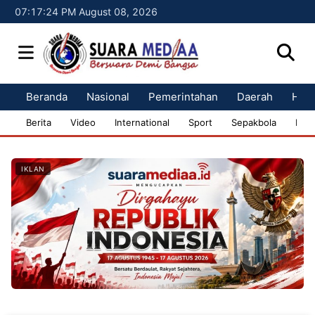
07:17:25 PM August 08, 2026
Beranda
Nasional
Pemerintahan
Daerah
Huk
Berita
Video
International
Sport
Sepakbola
Bisn
IKLAN