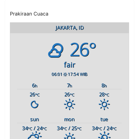
Prakiraan Cuaca
JAKARTA, ID
26°
fair
06:01
17:54 WIB
6
7
8
h
h
h
26
26
28
°C
°C
°C
sun
mon
tue
34
/ 24
34
/ 25
34
/ 24
°C
°C
°C
°C
°C
°C