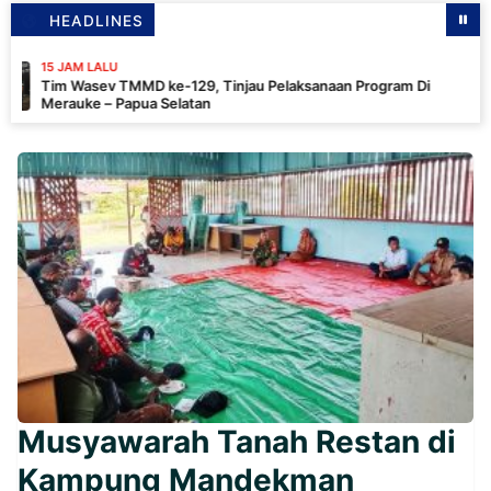
HEADLINES
M LALU
asev TMMD ke-129, Tinjau Pelaksanaan Program Di
ke – Papua Selatan
Musyawarah Tanah Restan di
Kampung Mandekman