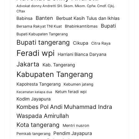
Advokat donny Andretti SH. Skom. Mkom. Cpfw. Cmdf. Cjkj.
Cftax
Banten
Berbuat Kasih Tulus dan Ikhlas
Babinsa
Bupati
Bersama Rakyat TNI Kuat
Bhabinkamtibmas
Bupati Kabupaten Tangerang
Bupati tangerang
Cikupa
Citra Raya
Feradi wpi
Harriani Bianca Daryana
Jakarta
Kab. Tangerang
Kabupaten Tangerang
Kapolresta Tangerang
Kebumen jateng
Ketum feradi wpi
Kecamatan kelapa dua
Kodim Jayapura
Kombes Pol Andi Muhammad Indra
Waspada Amirullah
Kota tangerang
Mentri nusron
Pendim Jayapura
Pemkab tangerang