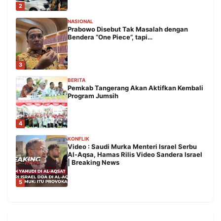
2
NASIONAL
Prabowo Disebut Tak Masalah dengan
Bendera “One Piece”, tapi…
3
BERITA
Pemkab Tangerang Akan Aktifkan Kembali
Program Jumsih
4
KONFLIK
Video : Saudi Murka Menteri Israel Serbu
Al-Aqsa, Hamas Rilis Video Sandera Israel
| Breaking News
5