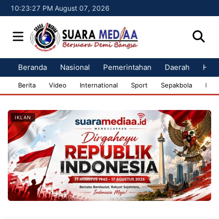
10:23:28 PM August 07, 2026
Beranda
Nasional
Pemerintahan
Daerah
Huk
Berita
Video
International
Sport
Sepakbola
Bisn
IKLAN