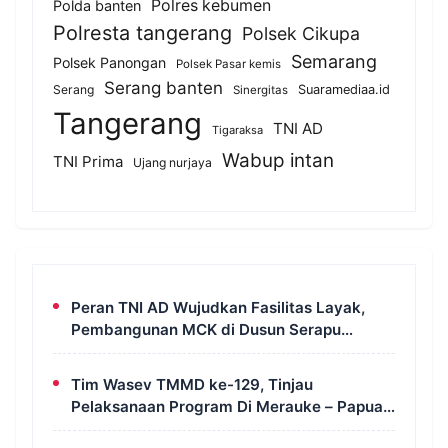
Polres kebumen
Polda banten
Polresta tangerang
Polsek Cikupa
Semarang
Polsek Panongan
Polsek Pasar kemis
Serang banten
Serang
Suaramediaa.id
Sinergitas
Tangerang
TNI AD
Tigaraksa
Wabup intan
TNI Prima
Ujang nurjaya
Peran TNI AD Wujudkan Fasilitas Layak,
Pembangunan MCK di Dusun Serapu
Rampung Dikerjakan
Tim Wasev TMMD ke-129, Tinjau
Pelaksanaan Program Di Merauke – Papua
Selatan