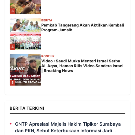
3
BERITA
Pemkab Tangerang Akan Aktifkan Kembali
Program Jumsih
4
KONFLIK
Video : Saudi Murka Menteri Israel Serbu
Al-Aqsa, Hamas Rilis Video Sandera Israel
| Breaking News
5
BERITA TERKINI
GNTP Apresiasi Majelis Hakim Tipikor Surabaya
dan PKN, Sebut Keterbukaan Informasi Jadi