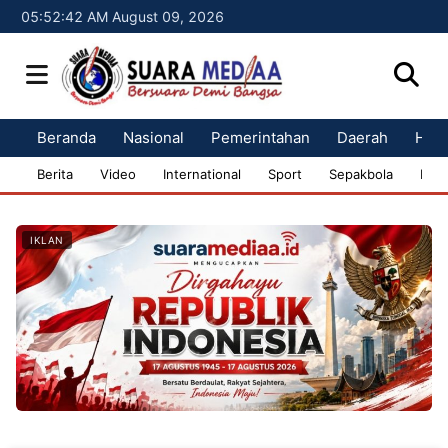
05:52:43 AM August 09, 2026
Beranda
Nasional
Pemerintahan
Daerah
Huk
Berita
Video
International
Sport
Sepakbola
Bisn
IKLAN