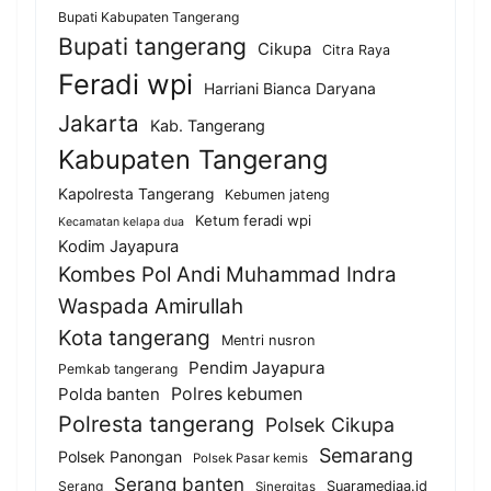
Bupati Kabupaten Tangerang
Bupati tangerang
Cikupa
Citra Raya
Feradi wpi
Harriani Bianca Daryana
Jakarta
Kab. Tangerang
Kabupaten Tangerang
Kapolresta Tangerang
Kebumen jateng
Ketum feradi wpi
Kecamatan kelapa dua
Kodim Jayapura
Kombes Pol Andi Muhammad Indra
Waspada Amirullah
Kota tangerang
Mentri nusron
Pendim Jayapura
Pemkab tangerang
Polda banten
Polres kebumen
Polresta tangerang
Polsek Cikupa
Semarang
Polsek Panongan
Polsek Pasar kemis
Serang banten
Serang
Suaramediaa.id
Sinergitas