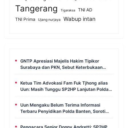
Tangerang
TNI AD
Tigaraksa
Wabup intan
TNI Prima
Ujang nurjaya
GNTP Apresiasi Majelis Hakim Tipikor
Surabaya dan PKN, Sebut Keterbukaan
Informasi Jadi Instrumen Pengawasan
Korupsi
Ketua Tim Advokasi Fam Fuk Tjhong alias
Uun: Masih Tunggu SP2HP Lanjutan Polda
Banten
Uun Mengaku Belum Terima Informasi
Terbaru Penyidikan Polda Banten, Soroti
Transparansi Perkara
Pengacara Senior Donny Andretti: SP2HP