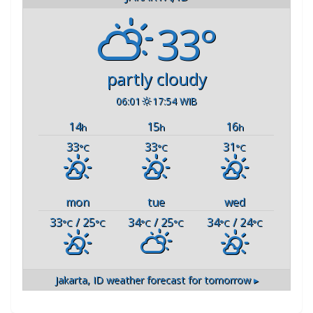
33°
partly cloudy
06:01
17:54 WIB
14
15
16
h
h
h
33
33
31
°C
°C
°C
mon
tue
wed
33
/ 25
34
/ 25
34
/ 24
°C
°C
°C
°C
°C
°C
Jakarta, ID
weather forecast for tomorrow ▸