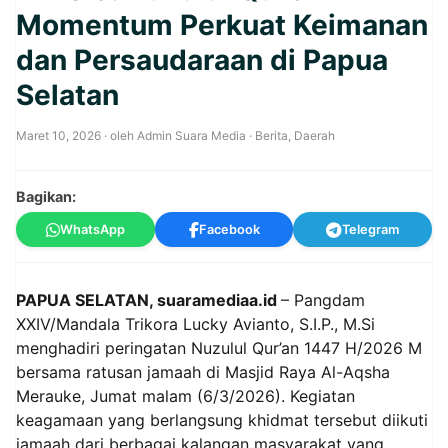
Momentum Perkuat Keimanan
dan Persaudaraan di Papua
Selatan
Maret 10, 2026
· oleh
Admin Suara Media
·
Berita
,
Daerah
Bagikan:
WhatsApp
Facebook
Telegram
PAPUA SELATAN, suaramediaa.id
– Pangdam
XXIV/Mandala Trikora Lucky Avianto, S.I.P., M.Si
menghadiri peringatan Nuzulul Qur’an 1447 H/2026 M
bersama ratusan jamaah di Masjid Raya Al-Aqsha
Merauke, Jumat malam (6/3/2026). Kegiatan
keagamaan yang berlangsung khidmat tersebut diikuti
jamaah dari berbagai kalangan masyarakat yang