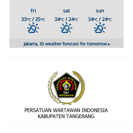
fri
sat
sun
33
/ 25
34
/ 24
34
/ 24
°C
°C
°C
°C
°C
°C
Jakarta, ID
weather forecast for tomorrow ▸