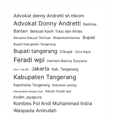
Advokat denny Andretti sh mkom
Advokat Donny Andretti
Babinsa
Banten
Berbuat Kasih Tulus dan Ikhlas
Bupati
Bersama Rakyat TNI Kuat
Bhabinkamtibmas
Bupati Kabupaten Tangerang
Bupati tangerang
Cikupa
Citra Raya
Feradi wpi
Harriani Bianca Daryana
Jakarta
Kab. Tangerang
Hut ri ke 80
Kabupaten Tangerang
Kapolresta Tangerang
Kebumen jateng
Ketum feradi wpi
Kecamatan kelapa dua
Kodim Jayapura
Kombes Pol Andi Muhammad Indra
Waspada Amirullah