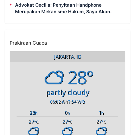
Advokat Cecilia: Penyitaan Handphone
Merupakan Mekanisme Hukum, Saya Akan
Kooperatif Apabila Diminta Penyidik dan Tidak
Perlu Takut
Prakiraan Cuaca
JAKARTA, ID
28°
partly cloudy
06:02
17:54 WIB
23
0
1
h
h
h
27
27
27
°C
°C
°C