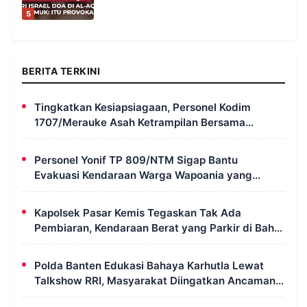
5
BERITA TERKINI
Tingkatkan Kesiapsiagaan, Personel Kodim
1707/Merauke Asah Ketrampilan Bersama
Petugas Damkar
Personel Yonif TP 809/NTM Sigap Bantu
Evakuasi Kendaraan Warga Wapoania yang
Terperosok ke Jurang
Kapolsek Pasar Kemis Tegaskan Tak Ada
Pembiaran, Kendaraan Berat yang Parkir di Bahu
Jalan Langsung Ditertibkan
Polda Banten Edukasi Bahaya Karhutla Lewat
Talkshow RRI, Masyarakat Diingatkan Ancaman
Pidana Pembakaran Lahan