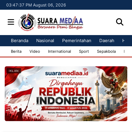
03:47:39 PM August 06, 2026
Beranda
Nasional
Pemerintahan
Daerah
Huk
Berita
Video
International
Sport
Sepakbola
Bisn
IKLAN