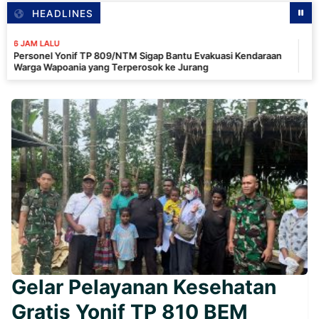
HEADLINES
LU
8 
 Yonif TP 809/NTM Sigap Bantu Evakuasi Kendaraan
Ka
poania yang Terperosok ke Jurang
Ke
Di
Gelar Pelayanan Kesehatan
Gratis Yonif TP 810 BEM