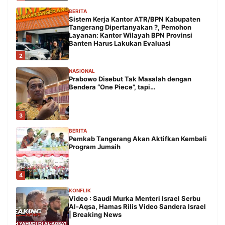
BERITA
Sistem Kerja Kantor ATR/BPN Kabupaten
Tangerang Dipertanyakan ?, Pemohon
Layanan: Kantor Wilayah BPN Provinsi
Banten Harus Lakukan Evaluasi
2
NASIONAL
Prabowo Disebut Tak Masalah dengan
Bendera “One Piece”, tapi…
3
BERITA
Pemkab Tangerang Akan Aktifkan Kembali
Program Jumsih
4
KONFLIK
Video : Saudi Murka Menteri Israel Serbu
Al-Aqsa, Hamas Rilis Video Sandera Israel
| Breaking News