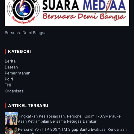
Bersuara Demi Bangsa
KATEGORI
Berita
Daerah
Pemerintahan
Polri
TNI
Organisasi
ARTIKEL TERBARU
Tingkatkan Kesiapsiagaan, Personel Kodim 1707/Merauke
Asah Ketrampilan Bersama Petugas Damkar
Personel Yonif TP 809/NTM Sigap Bantu Evakuasi Kendaraan