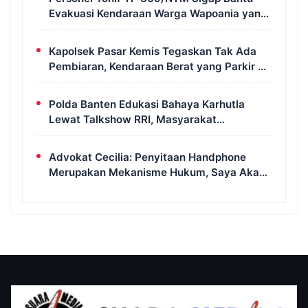
Evakuasi Kendaraan Warga Wapoania yang
Terperosok ke Jurang
Kapolsek Pasar Kemis Tegaskan Tak Ada
Pembiaran, Kendaraan Berat yang Parkir di
Bahu Jalan Langsung Ditertibkan
Polda Banten Edukasi Bahaya Karhutla
Lewat Talkshow RRI, Masyarakat
Diingatkan Ancaman Pidana Pembakaran
Lahan
Advokat Cecilia: Penyitaan Handphone
Merupakan Mekanisme Hukum, Saya Akan
Kooperatif Apabila Diminta Penyidik dan
Tidak Perlu Takut