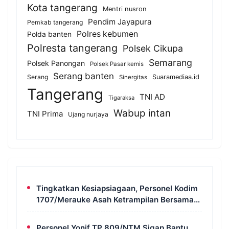
Kota tangerang
Mentri nusron
Pendim Jayapura
Pemkab tangerang
Polres kebumen
Polda banten
Polresta tangerang
Polsek Cikupa
Semarang
Polsek Panongan
Polsek Pasar kemis
Serang banten
Serang
Suaramediaa.id
Sinergitas
Tangerang
TNI AD
Tigaraksa
Wabup intan
TNI Prima
Ujang nurjaya
Tingkatkan Kesiapsiagaan, Personel Kodim
1707/Merauke Asah Ketrampilan Bersama
Petugas Damkar
Personel Yonif TP 809/NTM Sigap Bantu