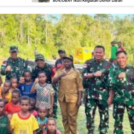
804/DBAY Ikuti Kegiatan Donor Darah