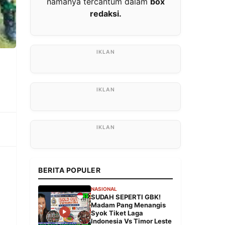
namanya tercantum dalam
box
redaksi.
BERITA POPULER
NASIONAL
SUDAH SEPERTI GBK!
Madam Pang Menangis
Syok Tiket Laga
Indonesia Vs Timor Leste