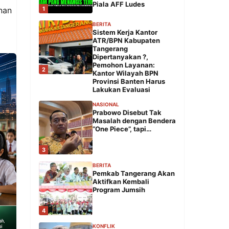
Piala AFF Ludes
1
nan
BERITA
Sistem Kerja Kantor
ATR/BPN Kabupaten
Tangerang
Dipertanyakan ?,
Pemohon Layanan:
2
Kantor Wilayah BPN
Provinsi Banten Harus
Lakukan Evaluasi
NASIONAL
Prabowo Disebut Tak
Masalah dengan Bendera
“One Piece”, tapi…
3
BERITA
Pemkab Tangerang Akan
Aktifkan Kembali
Program Jumsih
4
KONFLIK