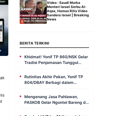
Video : Saudi Murka
Menteri Israel Serbu Al-
Aqsa, Hamas Rilis Video
Sandera Israel | Breaking
News
5
BERITA TERKINI
Khidmat! Yonif TP 860/NSK Gelar
Tradisi Penjamasan Tunggul
Batalyon, Teguhkan Jiwa Korsa
Prajurit
Rutinitas Akhir Pekan, Yonif TP
yak
804/DBAY Berbagi dalam
“Minggu Berkah” di Gereja Kristus
Ajaib Kimi
nis
Mengenang Jasa Pahlawan,
at
PASKOB Gelar Ngontel Bareng di
Bondowoso