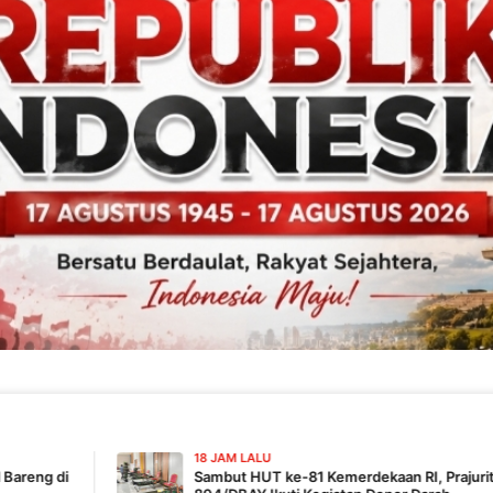
18 JAM LALU
Sambut HUT ke-81 Kemerdekaan RI, Prajurit Yonif TP