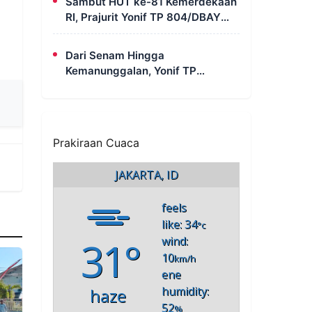
Sambut HUT ke-81 Kemerdekaan
RI, Prajurit Yonif TP 804/DBAY
Ikuti Kegiatan Donor Darah
Dari Senam Hingga
Kemanunggalan, Yonif TP
820/DAAI Rayakan Satu Tahun
Pengabdian dengan Semangat
Kebersamaan
Prakiraan Cuaca
JAKARTA, ID
feels
like: 34
°c
31°
wind:
10
km/h
ene
humidity:
haze
52
%