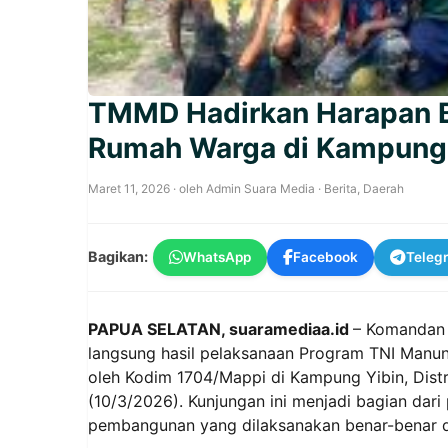
TMMD Hadirkan Harapan B
Rumah Warga di Kampung 
Maret 11, 2026
· oleh
Admin Suara Media
·
Berita
,
Daerah
Bagikan:
WhatsApp
Facebook
Teleg
PAPUA SELATAN, suaramediaa.id
– Komandan K
langsung hasil pelaksanaan Program TNI Man
oleh Kodim 1704/Mappi di Kampung Yibin, Distr
(10/3/2026). Kunjungan ini menjadi bagian dar
pembangunan yang dilaksanakan benar-benar d