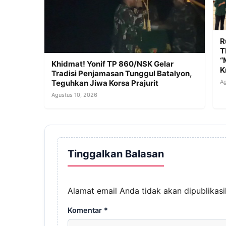
R
T
“
Khidmat! Yonif TP 860/NSK Gelar
K
Tradisi Penjamasan Tunggul Batalyon,
Ag
Teguhkan Jiwa Korsa Prajurit
Agustus 10, 2026
Tinggalkan Balasan
Alamat email Anda tidak akan dipublikasi
Komentar
*