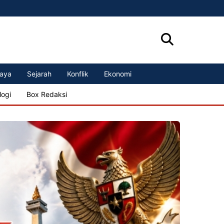
aya
Sejarah
Konflik
Ekonomi
logi
Box Redaksi