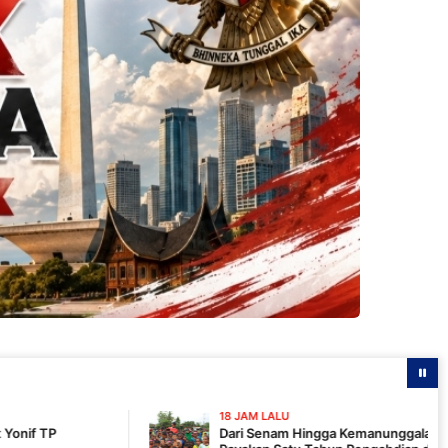
18 JAM LALU
Dari Senam Hingga Kemanunggalan, Yonif TP 820/DAAI