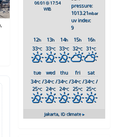
06:01
17:54
pressure:
WIB
1013.21
mbar
uv index:
,
9
12
13
14
15
16
h
h
h
h
h
33
33
33
32
31
°C
°C
°C
°C
°C
tue
wed
thu
fri
sat
34
/
34
/
34
/
34
/
34
/
°C
°C
°C
°C
°C
25
24
24
25
25
°C
°C
°C
°C
°C
Jakarta, ID
climate ▸