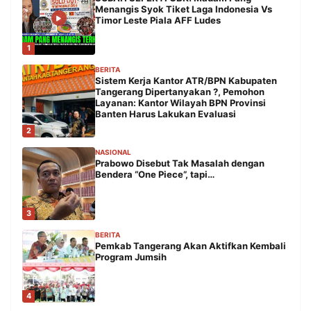
Menangis Syok Tiket Laga Indonesia Vs
Timor Leste Piala AFF Ludes
1
BERITA
Sistem Kerja Kantor ATR/BPN Kabupaten
Tangerang Dipertanyakan ?, Pemohon
Layanan: Kantor Wilayah BPN Provinsi
Banten Harus Lakukan Evaluasi
2
NASIONAL
Prabowo Disebut Tak Masalah dengan
Bendera “One Piece”, tapi…
3
BERITA
Pemkab Tangerang Akan Aktifkan Kembali
Program Jumsih
4