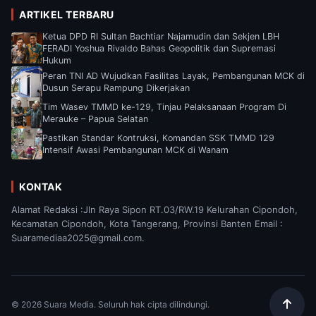
ARTIKEL TERBARU
Ketua DPD RI Sultan Bachtiar Najamudin dan Sekjen LBH
FERADI Yoshua Rivaldo Bahas Geopolitik dan Supremasi
Hukum
Peran TNI AD Wujudkan Fasilitas Layak, Pembangunan MCK di
Dusun Serapu Rampung Dikerjakan
Tim Wasev TMMD ke-129, Tinjau Pelaksanaan Program Di
Merauke – Papua Selatan
Pastikan Standar Kontruksi, Komandan SSK TMMD 129
Intensif Awasi Pembangunan MCK di Wanam
KONTAK
Alamat Redaksi :Jln Raya Sipon RT.03/RW.19 Kelurahan Cipondoh,
Kecamatan Cipondoh, Kota Tangerang, Provinsi Banten Email :
Suaramediaa2025@gmail.com.
© 2026 Suara Media. Seluruh hak cipta dilindungi.