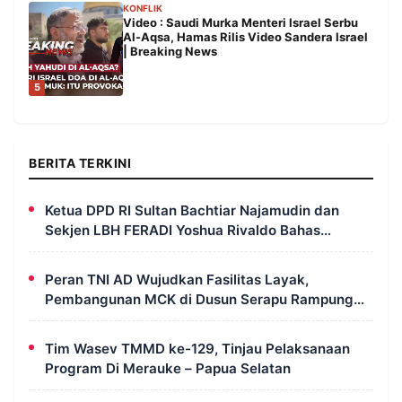
KONFLIK
Video : Saudi Murka Menteri Israel Serbu
Al-Aqsa, Hamas Rilis Video Sandera Israel
| Breaking News
5
BERITA TERKINI
Ketua DPD RI Sultan Bachtiar Najamudin dan
Sekjen LBH FERADI Yoshua Rivaldo Bahas
Geopolitik dan Supremasi Hukum
Peran TNI AD Wujudkan Fasilitas Layak,
Pembangunan MCK di Dusun Serapu Rampung
Dikerjakan
Tim Wasev TMMD ke-129, Tinjau Pelaksanaan
Program Di Merauke – Papua Selatan