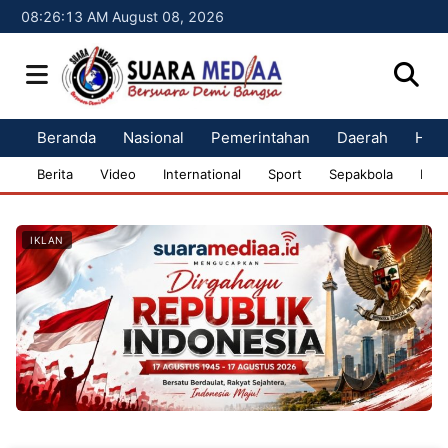
08:26:15 AM August 08, 2026
Beranda
Nasional
Pemerintahan
Daerah
Huk
Berita
Video
International
Sport
Sepakbola
Bisn
IKLAN