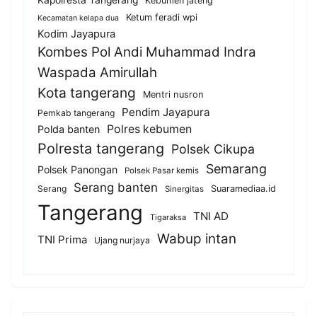
Kebumen jateng
Ketum feradi wpi
Kecamatan kelapa dua
Kodim Jayapura
Kombes Pol Andi Muhammad Indra
Waspada Amirullah
Kota tangerang
Mentri nusron
Pendim Jayapura
Pemkab tangerang
Polres kebumen
Polda banten
Polresta tangerang
Polsek Cikupa
Semarang
Polsek Panongan
Polsek Pasar kemis
Serang banten
Serang
Suaramediaa.id
Sinergitas
Tangerang
TNI AD
Tigaraksa
Wabup intan
TNI Prima
Ujang nurjaya