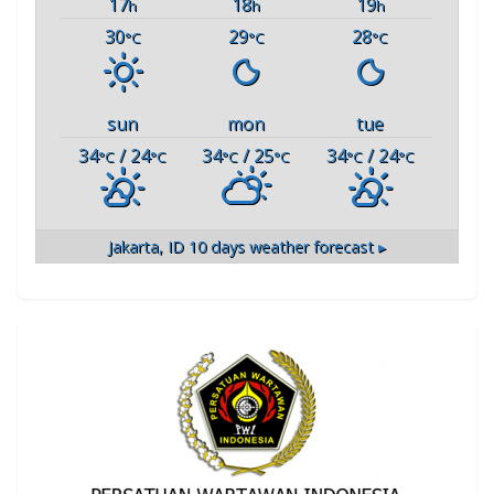
17
18
19
h
h
h
30
29
28
°C
°C
°C
sun
mon
tue
34
/ 24
34
/ 25
34
/ 24
°C
°C
°C
°C
°C
°C
Jakarta, ID
10 days weather forecast ▸