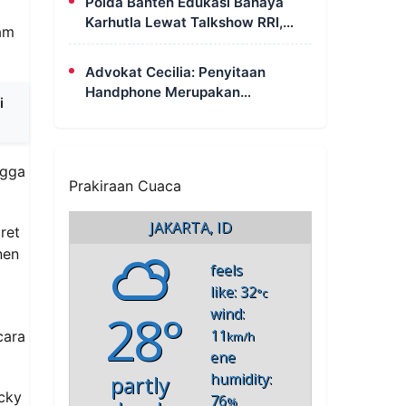
Polda Banten Edukasi Bahaya
Karhutla Lewat Talkshow RRI,
am
Masyarakat Diingatkan Ancaman
Pidana Pembakaran Lahan
Advokat Cecilia: Penyitaan
Handphone Merupakan
i
Mekanisme Hukum, Saya Akan
Kooperatif Apabila Diminta
Penyidik dan Tidak Perlu Takut
ngga
Prakiraan Cuaca
JAKARTA, ID
ret
nen
feels
like: 32
°c
28°
wind:
11
cara
km/h
ene
humidity:
partly
ucky
76
%