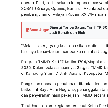
daerah, Polri, serta seluruh komponen masyara
SOBAT (Sinergi, Optimis, Berhasil, Akuntabel
pembangunan di wilayah Kodam XXIV/Mandala T
Sinergi Tanpa Batas: Yonif TP 
Baca Juga:
Jadi Bersih dan Elok
“Melalui sinergi yang kuat dan sikap optimis, 
hasilnya benar-benar memberikan manfaat bagi
Program TMMD Ke-127 Kodim 1704/Mappi dilaksa
2026. Dalam pelaksanaannya, Satgas TMMD be
di Kampung Yibin, Distrik Venaha, Kabupaten M
Rangkaian upacara penutupan ditandai dengan
Letkol Inf Bayu Adhi Nugroho, penanggalan ta
dan penyerahan hasil pekerjaan TMMD secara 
Turut hadir dalam kegiatan tersebut Ketua Pers