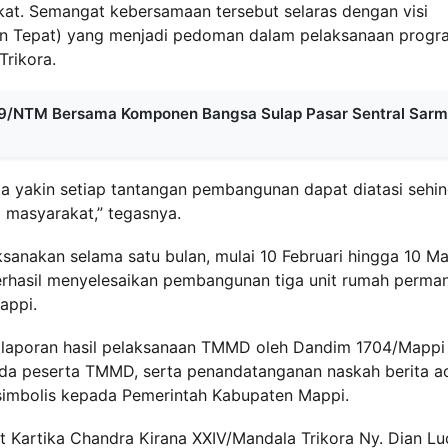
kat. Semangat kebersamaan tersebut selaras dengan visi
 dan Tepat) yang menjadi pedoman dalam pelaksanaan progr
rikora.
809/NTM Bersama Komponen Bangsa Sulap Pasar Sentral Sarm
kita yakin setiap tantangan pembangunan dapat diatasi sehi
 masyarakat,” tegasnya.
nakan selama satu bulan, mulai 10 Februari hingga 10 Ma
rhasil menyelesaikan pembangunan tiga unit rumah perma
appi.
 laporan hasil pelaksanaan TMMD oleh Dandim 1704/Mappi
nda peserta TMMD, serta penandatanganan naskah berita a
simbolis kepada Pemerintah Kabupaten Mappi.
it Kartika Chandra Kirana XXIV/Mandala Trikora Ny. Dian L