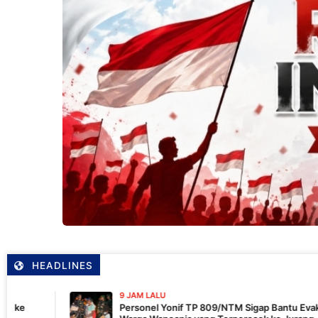
HEADLINES
9 JAM LALU
Personel Yonif TP 809/NTM Sigap Bantu Evakuasi Kendaraan