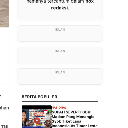
namanya tercantum dalam
box
redaksi.
m
,
BERITA POPULER
ahan
NASIONAL
SUDAH SEPERTI GBK!
Madam Pang Menangis
Syok Tiket Laga
Indonesia Vs Timor Leste
 TNI