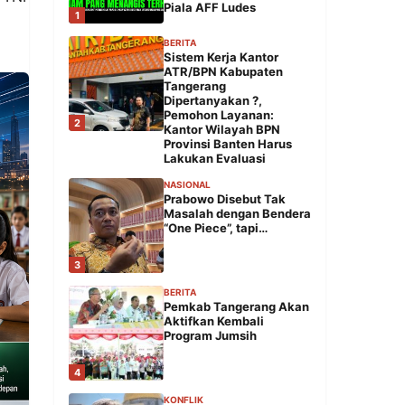
Piala AFF Ludes
1
BERITA
Sistem Kerja Kantor
ATR/BPN Kabupaten
Tangerang
Dipertanyakan ?,
Pemohon Layanan:
2
Kantor Wilayah BPN
Provinsi Banten Harus
Lakukan Evaluasi
NASIONAL
Prabowo Disebut Tak
Masalah dengan Bendera
“One Piece”, tapi…
3
BERITA
Pemkab Tangerang Akan
Aktifkan Kembali
Program Jumsih
4
KONFLIK