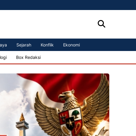
aya
Sejarah
Konflik
Ekonomi
logi
Box Redaksi