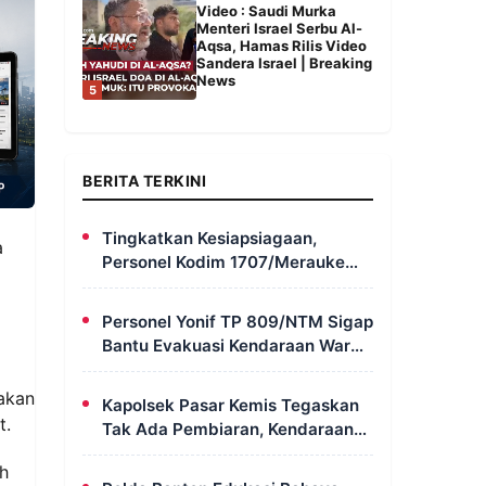
Video : Saudi Murka
Menteri Israel Serbu Al-
Aqsa, Hamas Rilis Video
Sandera Israel | Breaking
News
5
BERITA TERKINI
Tingkatkan Kesiapsiagaan,
a
Personel Kodim 1707/Merauke
Asah Ketrampilan Bersama
Petugas Damkar
Personel Yonif TP 809/NTM Sigap
Bantu Evakuasi Kendaraan Warga
Wapoania yang Terperosok ke
Jurang
akan
Kapolsek Pasar Kemis Tegaskan
t.
Tak Ada Pembiaran, Kendaraan
Berat yang Parkir di Bahu Jalan
ah
Langsung Ditertibkan