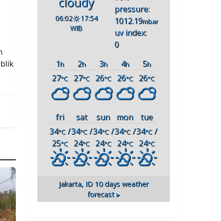
cloudy
pressure:
06:02
17:54
1012.19
mbar
WIB
uv index:
0
h
1
2
3
4
5
blik
h
h
h
h
h
27
27
26
26
26
°C
°C
°C
°C
°C
fri
sat
sun
mon
tue
34
/
34
/
34
/
34
/
34
/
°C
°C
°C
°C
°C
25
24
24
24
24
°C
°C
°C
°C
°C
Jakarta, ID
10 days weather
forecast ▸