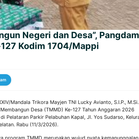
gun Negeri dan Desa”, Pangda
127 Kodim 1704/Mappi
ram
IV/Mandala Trikora Mayjen TNI Lucky Avianto, S.I.P., M.Si.
l Membangun Desa (TMMD) Ke-127 Tahun Anggaran 2026
i Pelataran Parkir Pelabuhan Kapal, Jl. Yos Sudarso, Kelur
elatan. Rabu (11/3/2026).
a program TMMD merupakan wujud nyata kemanunggalan