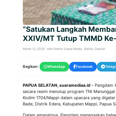
“Satukan Langkah Memban
XXIV/MT Tutup TMMD Ke-
Maret 12, 2026
· oleh
Admin Suara Media
·
Berita
,
Daerah
Bagikan:
WhatsApp
Facebook
Teleg
PAPUA SELATAN, suaramediaa.id
– Pangdam XX
secara resmi menutup program TNI Manungga
Kodim 1704/Mappi dalam upacara yang digelar d
Bade, Distrik Edera, Kabupaten Mappi, Papua S
Dalam amanatnya, Pangdam menegaskan bahw