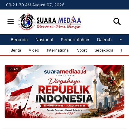
09:21:31 AM August 07, 2026
Beranda
Nasional
Pemerintahan
Daerah
Huk
Berita
Video
International
Sport
Sepakbola
Bisn
IKLAN