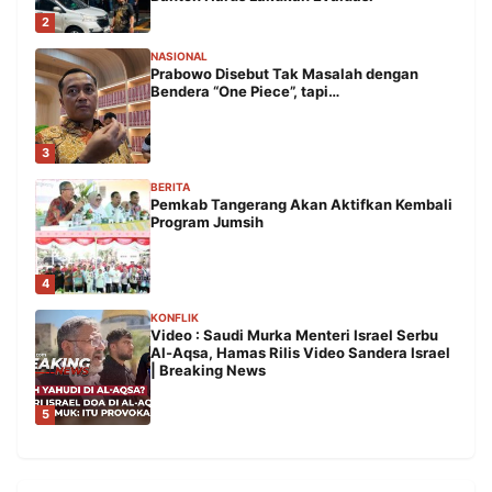
2
NASIONAL
Prabowo Disebut Tak Masalah dengan
Bendera “One Piece”, tapi…
3
BERITA
Pemkab Tangerang Akan Aktifkan Kembali
Program Jumsih
4
KONFLIK
Video : Saudi Murka Menteri Israel Serbu
Al-Aqsa, Hamas Rilis Video Sandera Israel
| Breaking News
5