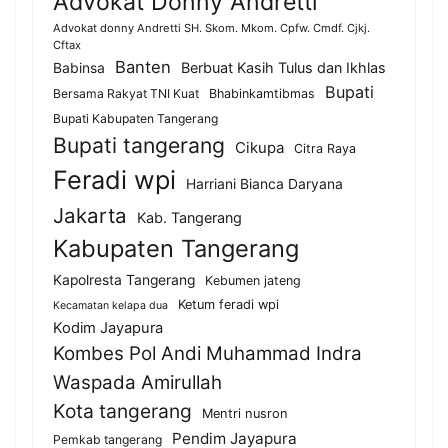
Advokat Donny Andretti
Advokat donny Andretti SH. Skom. Mkom. Cpfw. Cmdf. Cjkj.
Cftax
Banten
Berbuat Kasih Tulus dan Ikhlas
Babinsa
Bupati
Bersama Rakyat TNI Kuat
Bhabinkamtibmas
Bupati Kabupaten Tangerang
Bupati tangerang
Cikupa
Citra Raya
Feradi wpi
Harriani Bianca Daryana
Jakarta
Kab. Tangerang
Kabupaten Tangerang
Kapolresta Tangerang
Kebumen jateng
Ketum feradi wpi
Kecamatan kelapa dua
Kodim Jayapura
Kombes Pol Andi Muhammad Indra
Waspada Amirullah
Kota tangerang
Mentri nusron
Pendim Jayapura
Pemkab tangerang