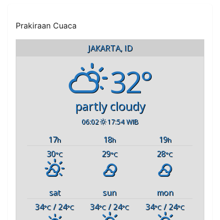
Prakiraan Cuaca
JAKARTA, ID
32°
partly cloudy
06:02
17:54 WIB
17
18
19
h
h
h
30
29
28
°C
°C
°C
sat
sun
mon
34
/ 24
34
/ 24
34
/ 24
°C
°C
°C
°C
°C
°C