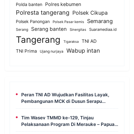
Polres kebumen
Polda banten
Polresta tangerang
Polsek Cikupa
Semarang
Polsek Panongan
Polsek Pasar kemis
Serang banten
Serang
Suaramediaa.id
Sinergitas
Tangerang
TNI AD
Tigaraksa
Wabup intan
TNI Prima
Ujang nurjaya
Peran TNI AD Wujudkan Fasilitas Layak,
Pembangunan MCK di Dusun Serapu
Rampung Dikerjakan
Tim Wasev TMMD ke-129, Tinjau
Pelaksanaan Program Di Merauke – Papua
Selatan