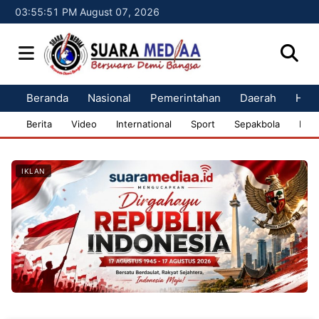
03:55:52 PM August 07, 2026
Beranda
Nasional
Pemerintahan
Daerah
Huk
Berita
Video
International
Sport
Sepakbola
Bisn
IKLAN