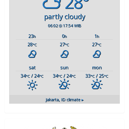
28°
partly cloudy
06:02
17:54 WIB
23
0
1
h
h
h
28
27
27
°C
°C
°C
sat
sun
mon
34
/ 24
34
/ 24
33
/ 25
°C
°C
°C
°C
°C
°C
Jakarta, ID
climate ▸