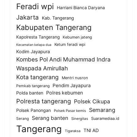
Feradi wpi
Harriani Bianca Daryana
Jakarta
Kab. Tangerang
Kabupaten Tangerang
Kapolresta Tangerang
Kebumen jateng
Ketum feradi wpi
Kecamatan kelapa dua
Kodim Jayapura
Kombes Pol Andi Muhammad Indra
Waspada Amirullah
Kota tangerang
Mentri nusron
Pendim Jayapura
Pemkab tangerang
Polres kebumen
Polda banten
Polresta tangerang
Polsek Cikupa
Semarang
Polsek Panongan
Polsek Pasar kemis
Serang banten
Serang
Suaramediaa.id
Sinergitas
Tangerang
TNI AD
Tigaraksa