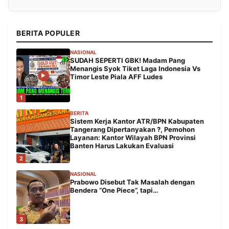
BERITA POPULER
NASIONAL
SUDAH SEPERTI GBK! Madam Pang
Menangis Syok Tiket Laga Indonesia Vs
Timor Leste Piala AFF Ludes
1
BERITA
Sistem Kerja Kantor ATR/BPN Kabupaten
Tangerang Dipertanyakan ?, Pemohon
Layanan: Kantor Wilayah BPN Provinsi
Banten Harus Lakukan Evaluasi
2
NASIONAL
Prabowo Disebut Tak Masalah dengan
Bendera “One Piece”, tapi…
3