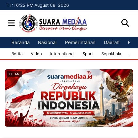
11:16:23 PM August 08, 2026
Beranda
Nasional
Pemerintahan
Daerah
Huk
Berita
Video
International
Sport
Sepakbola
Bisn
IKLAN