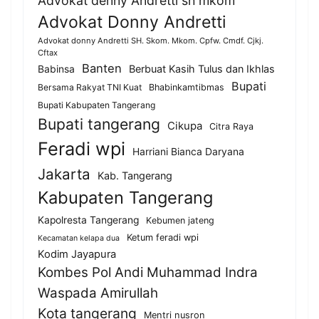
Advokat denny Andretti sh mkom
Advokat Donny Andretti
Advokat donny Andretti SH. Skom. Mkom. Cpfw. Cmdf. Cjkj.
Cftax
Banten
Berbuat Kasih Tulus dan Ikhlas
Babinsa
Bupati
Bersama Rakyat TNI Kuat
Bhabinkamtibmas
Bupati Kabupaten Tangerang
Bupati tangerang
Cikupa
Citra Raya
Feradi wpi
Harriani Bianca Daryana
Jakarta
Kab. Tangerang
Kabupaten Tangerang
Kapolresta Tangerang
Kebumen jateng
Ketum feradi wpi
Kecamatan kelapa dua
Kodim Jayapura
Kombes Pol Andi Muhammad Indra
Waspada Amirullah
Kota tangerang
Mentri nusron