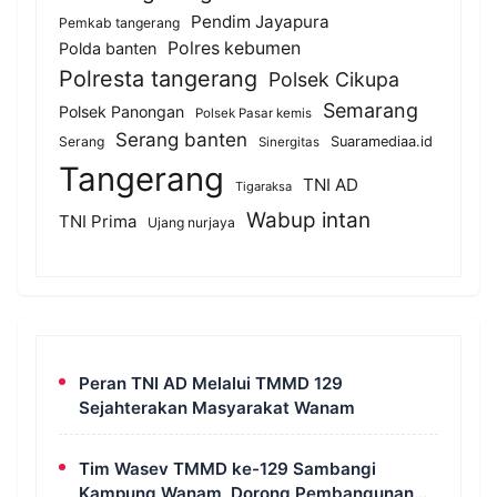
Pendim Jayapura
Pemkab tangerang
Polres kebumen
Polda banten
Polresta tangerang
Polsek Cikupa
Semarang
Polsek Panongan
Polsek Pasar kemis
Serang banten
Serang
Suaramediaa.id
Sinergitas
Tangerang
TNI AD
Tigaraksa
Wabup intan
TNI Prima
Ujang nurjaya
Peran TNI AD Melalui TMMD 129
Sejahterakan Masyarakat Wanam
Tim Wasev TMMD ke-129 Sambangi
Kampung Wanam, Dorong Pembangunan