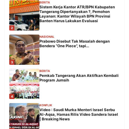
BERITA
Sistem Kerja Kantor ATR/BPN Kabupaten
Tangerang Dipertanyakan ?, Pemohon
Layanan: Kantor Wilayah BPN Provinsi
Banten Harus Lakukan Evaluasi
2
NASIONAL
Prabowo Disebut Tak Masalah dengan
Bendera “One Piece”, tapi…
3
BERITA
Pemkab Tangerang Akan Aktifkan Kembali
Program Jumsih
4
KONFLIK
Video : Saudi Murka Menteri Israel Serbu
Al-Aqsa, Hamas Rilis Video Sandera Israel
| Breaking News