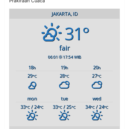
Prakiraan Cuaca
JAKARTA, ID
31°
fair
06:01
17:54 WIB
18
19
20
h
h
h
29
28
27
°C
°C
°C
mon
tue
wed
33
/ 24
33
/ 25
34
/ 24
°C
°C
°C
°C
°C
°C