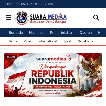
10:23:57 AM August 09, 2026
Beranda
Nasional
Pemerintahan
Daerah
Huk
Berita
Video
International
Sport
Sepakbola
Bisn
IKLAN