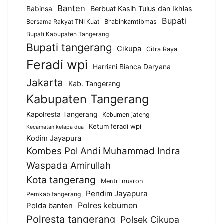
Banten
Berbuat Kasih Tulus dan Ikhlas
Babinsa
Bupati
Bersama Rakyat TNI Kuat
Bhabinkamtibmas
Bupati Kabupaten Tangerang
Bupati tangerang
Cikupa
Citra Raya
Feradi wpi
Harriani Bianca Daryana
Jakarta
Kab. Tangerang
Kabupaten Tangerang
Kapolresta Tangerang
Kebumen jateng
Ketum feradi wpi
Kecamatan kelapa dua
Kodim Jayapura
Kombes Pol Andi Muhammad Indra
Waspada Amirullah
Kota tangerang
Mentri nusron
Pendim Jayapura
Pemkab tangerang
Polda banten
Polres kebumen
Polresta tangerang
Polsek Cikupa