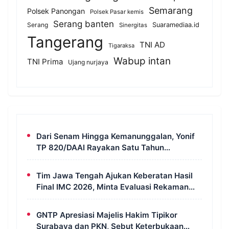
Semarang
Polsek Panongan
Polsek Pasar kemis
Serang banten
Serang
Suaramediaa.id
Sinergitas
Tangerang
TNI AD
Tigaraksa
Wabup intan
TNI Prima
Ujang nurjaya
Dari Senam Hingga Kemanunggalan, Yonif
TP 820/DAAI Rayakan Satu Tahun
Pengabdian dengan Semangat
Kebersamaan
Tim Jawa Tengah Ajukan Keberatan Hasil
Final IMC 2026, Minta Evaluasi Rekaman
dan Scorecard Juri
GNTP Apresiasi Majelis Hakim Tipikor
Surabaya dan PKN, Sebut Keterbukaan