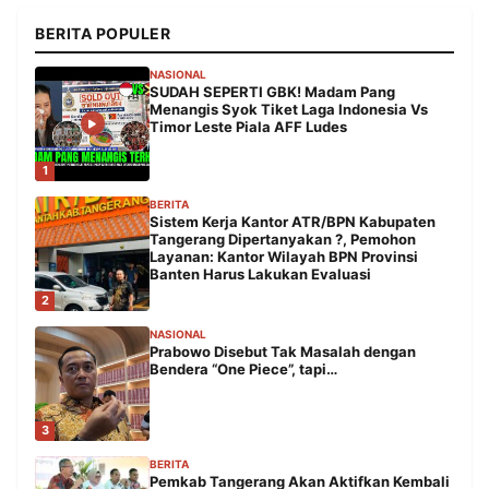
BERITA POPULER
NASIONAL
SUDAH SEPERTI GBK! Madam Pang
Menangis Syok Tiket Laga Indonesia Vs
Timor Leste Piala AFF Ludes
1
BERITA
Sistem Kerja Kantor ATR/BPN Kabupaten
Tangerang Dipertanyakan ?, Pemohon
Layanan: Kantor Wilayah BPN Provinsi
Banten Harus Lakukan Evaluasi
2
NASIONAL
Prabowo Disebut Tak Masalah dengan
Bendera “One Piece”, tapi…
3
BERITA
Pemkab Tangerang Akan Aktifkan Kembali