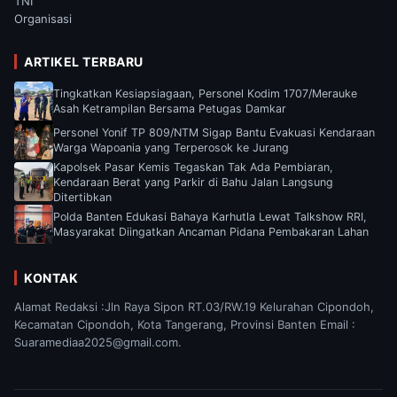
TNI
Organisasi
ARTIKEL TERBARU
Tingkatkan Kesiapsiagaan, Personel Kodim 1707/Merauke
Asah Ketrampilan Bersama Petugas Damkar
Personel Yonif TP 809/NTM Sigap Bantu Evakuasi Kendaraan
Warga Wapoania yang Terperosok ke Jurang
Kapolsek Pasar Kemis Tegaskan Tak Ada Pembiaran,
Kendaraan Berat yang Parkir di Bahu Jalan Langsung
Ditertibkan
Polda Banten Edukasi Bahaya Karhutla Lewat Talkshow RRI,
Masyarakat Diingatkan Ancaman Pidana Pembakaran Lahan
KONTAK
Alamat Redaksi :Jln Raya Sipon RT.03/RW.19 Kelurahan Cipondoh,
Kecamatan Cipondoh, Kota Tangerang, Provinsi Banten Email :
Suaramediaa2025@gmail.com.