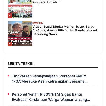
Program Jumsih
4
KONFLIK
Video : Saudi Murka Menteri Israel Serbu
Al-Aqsa, Hamas Rilis Video Sandera Israel
| Breaking News
5
BERITA TERKINI
Tingkatkan Kesiapsiagaan, Personel Kodim
1707/Merauke Asah Ketrampilan Bersama
Petugas Damkar
Personel Yonif TP 809/NTM Sigap Bantu
Evakuasi Kendaraan Warga Wapoania yang
Terperosok ke Jurang