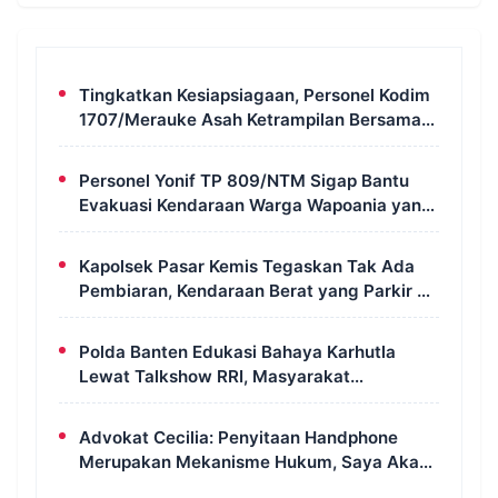
Tingkatkan Kesiapsiagaan, Personel Kodim
1707/Merauke Asah Ketrampilan Bersama
Petugas Damkar
Personel Yonif TP 809/NTM Sigap Bantu
Evakuasi Kendaraan Warga Wapoania yang
Terperosok ke Jurang
Kapolsek Pasar Kemis Tegaskan Tak Ada
Pembiaran, Kendaraan Berat yang Parkir di
Bahu Jalan Langsung Ditertibkan
Polda Banten Edukasi Bahaya Karhutla
Lewat Talkshow RRI, Masyarakat
Diingatkan Ancaman Pidana Pembakaran
Lahan
Advokat Cecilia: Penyitaan Handphone
Merupakan Mekanisme Hukum, Saya Akan
Kooperatif Apabila Diminta Penyidik dan