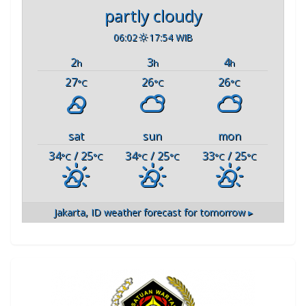
partly cloudy
06:02
17:54 WIB
2
3
4
h
h
h
27
26
26
°C
°C
°C
sat
sun
mon
34
/ 25
34
/ 25
33
/ 25
°C
°C
°C
°C
°C
°C
Jakarta, ID
weather forecast for tomorrow ▸