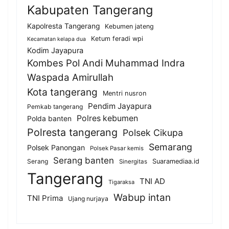
Kabupaten Tangerang
Kapolresta Tangerang
Kebumen jateng
Ketum feradi wpi
Kecamatan kelapa dua
Kodim Jayapura
Kombes Pol Andi Muhammad Indra
Waspada Amirullah
Kota tangerang
Mentri nusron
Pendim Jayapura
Pemkab tangerang
Polres kebumen
Polda banten
Polresta tangerang
Polsek Cikupa
Semarang
Polsek Panongan
Polsek Pasar kemis
Serang banten
Serang
Suaramediaa.id
Sinergitas
Tangerang
TNI AD
Tigaraksa
Wabup intan
TNI Prima
Ujang nurjaya