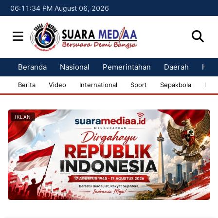
06:11:36 PM August 06, 2026
Beranda
Nasional
Pemerintahan
Daerah
Huk
Berita
Video
International
Sport
Sepakbola
Bisn
IKLAN