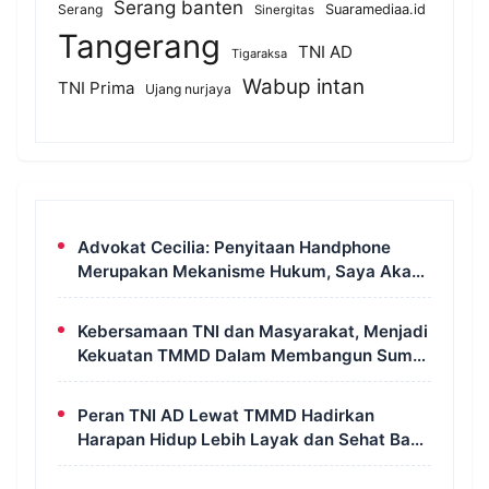
Serang banten
Serang
Suaramediaa.id
Sinergitas
Tangerang
TNI AD
Tigaraksa
Wabup intan
TNI Prima
Ujang nurjaya
Advokat Cecilia: Penyitaan Handphone
Merupakan Mekanisme Hukum, Saya Akan
Kooperatif Apabila Diminta Penyidik dan
Tidak Perlu Takut
Kebersamaan TNI dan Masyarakat, Menjadi
Kekuatan TMMD Dalam Membangun Sumur
Galian di Wanam
Peran TNI AD Lewat TMMD Hadirkan
Harapan Hidup Lebih Layak dan Sehat Bagi
Warga Kampung Wanam