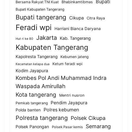
Bupati
Bersama Rakyat TNI Kuat
Bhabinkamtibmas
Bupati Kabupaten Tangerang
Bupati tangerang
Cikupa
Citra Raya
Feradi wpi
Harriani Bianca Daryana
Jakarta
Kab. Tangerang
Hut ri ke 80
Kabupaten Tangerang
Kapolresta Tangerang
Kebumen jateng
Ketum feradi wpi
Kecamatan kelapa dua
Kodim Jayapura
Kombes Pol Andi Muhammad Indra
Waspada Amirullah
Kota tangerang
Mentri nusron
Pendim Jayapura
Pemkab tangerang
Polres kebumen
Polda banten
Polresta tangerang
Polsek Cikupa
Semarang
Polsek Panongan
Polsek Pasar kemis