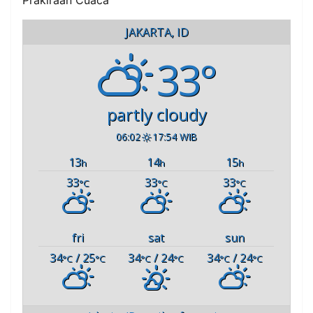
Prakiraan Cuaca
JAKARTA, ID
33°
partly cloudy
06:02
17:54 WIB
13
14
15
h
h
h
33
33
33
°C
°C
°C
fri
sat
sun
34
/ 25
34
/ 24
34
/ 24
°C
°C
°C
°C
°C
°C