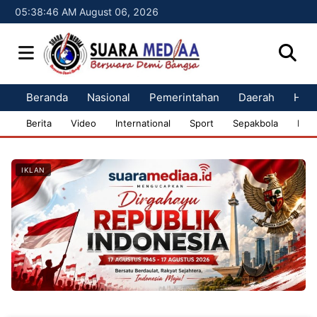
05:38:47 AM August 06, 2026
Beranda
Nasional
Pemerintahan
Daerah
Huk
Berita
Video
International
Sport
Sepakbola
Bisn
IKLAN