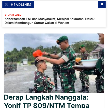
HEADLINES
LU
21
aan TNI dan Masyarakat, Menjadi Kekuatan TMMD
Pe
embangun Sumur Galian di Wanam
La
Derap Langkah Nanggala:
Yonif TP 809/NTM Tempa