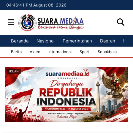
04:46:42 PM August 08, 2026
Beranda
Nasional
Pemerintahan
Daerah
Huk
Berita
Video
International
Sport
Sepakbola
Bisn
IKLAN