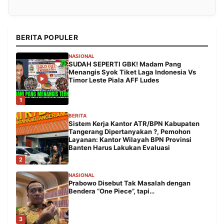
BERITA POPULER
NASIONAL
SUDAH SEPERTI GBK! Madam Pang
Menangis Syok Tiket Laga Indonesia Vs
Timor Leste Piala AFF Ludes
1
BERITA
Sistem Kerja Kantor ATR/BPN Kabupaten
Tangerang Dipertanyakan ?, Pemohon
Layanan: Kantor Wilayah BPN Provinsi
Banten Harus Lakukan Evaluasi
2
NASIONAL
Prabowo Disebut Tak Masalah dengan
Bendera “One Piece”, tapi…
3