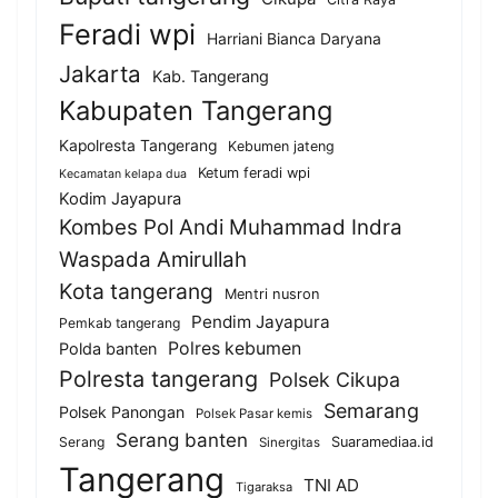
Feradi wpi
Harriani Bianca Daryana
Jakarta
Kab. Tangerang
Kabupaten Tangerang
Kapolresta Tangerang
Kebumen jateng
Ketum feradi wpi
Kecamatan kelapa dua
Kodim Jayapura
Kombes Pol Andi Muhammad Indra
Waspada Amirullah
Kota tangerang
Mentri nusron
Pendim Jayapura
Pemkab tangerang
Polres kebumen
Polda banten
Polresta tangerang
Polsek Cikupa
Semarang
Polsek Panongan
Polsek Pasar kemis
Serang banten
Serang
Suaramediaa.id
Sinergitas
Tangerang
TNI AD
Tigaraksa