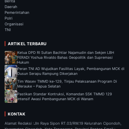
Berita
Daerah
Pemerintahan
Polri
Organisasi
TNI
ARTIKEL TERBARU
Ketua DPD RI Sultan Bachtiar Najamudin dan Sekjen LBH
FERADI Yoshua Rivaldo Bahas Geopolitik dan Supremasi
Hukum
Peran TNI AD Wujudkan Fasilitas Layak, Pembangunan MCK di
Dusun Serapu Rampung Dikerjakan
Tim Wasev TMMD ke-129, Tinjau Pelaksanaan Program Di
Merauke – Papua Selatan
Pastikan Standar Kontruksi, Komandan SSK TMMD 129
Intensif Awasi Pembangunan MCK di Wanam
KONTAK
Alamat Redaksi :Jln Raya Sipon RT.03/RW.19 Kelurahan Cipondoh,
Kecamatan Cipondoh, Kota Tangerang, Provinsi Banten Email :