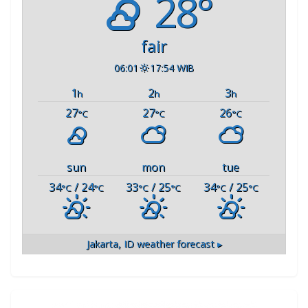
28°
fair
06:01
17:54 WIB
1
2
3
h
h
h
27
27
26
°C
°C
°C
sun
mon
tue
34
/ 24
33
/ 25
34
/ 25
°C
°C
°C
°C
°C
°C
Jakarta, ID
weather forecast ▸