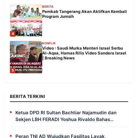
BERITA
Pemkab Tangerang Akan Aktifkan Kembali
Program Jumsih
4
KONFLIK
Video : Saudi Murka Menteri Israel Serbu
Al-Aqsa, Hamas Rilis Video Sandera Israel
| Breaking News
5
BERITA TERKINI
Ketua DPD RI Sultan Bachtiar Najamudin dan
Sekjen LBH FERADI Yoshua Rivaldo Bahas
Geopolitik dan Supremasi Hukum
Peran TNI AD Wujudkan Fasilitas Layak,