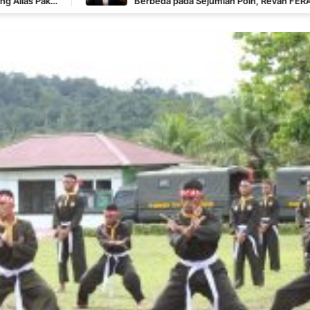
Berbeda pada Sejumlah Poin, Revan FERADI WPI: Proses
Pembuktian Masih Berlangsung di Polda Banten