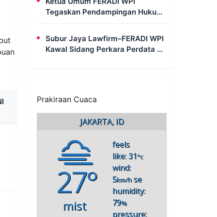
Ketua Umum FERADI WPI
Pembuktian Masih Berlangsung
Tegaskan Pendampingan Hukum
di Polda Banten
untuk Fam Fuk Tjhong Tetap
Berjalan, Hormati Proses
Subur Jaya Lawfirm–FERADI WPI
but
Penyidikan dan LHP BK DPRD
Kawal Sidang Perkara Perdata di
puan
Lebak
PN Semarang, Tergugat Kembali
a
Absen, Sidang Ditunda 13
Agustus 2026
Prakiraan Cuaca
NI
JAKARTA, ID
feels
like: 31
°c
27°
wind:
5
se
km/h
humidity:
79
mist
%
pressure: