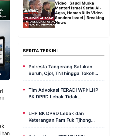
Video : Saudi Murka
Menteri Israel Serbu Al-
Aqsa, Hamas Rilis Video
Sandera Israel | Breaking
News
5
BERITA TERKINI
Polresta Tangerang Satukan
Buruh, Ojol, TNI hingga Tokoh
Agama dalam Sabuk Kamtibmas
Tim Advokasi FERADI WPI: LHP
ri
BK DPRD Lebak Tidak
an
Menghentikan Penyidikan
Perkara Fam Fuk Tjhong Alias
LHP BK DPRD Lebak dan
Pak Uun
Keterangan Fam Fuk Tjhong
ak
Berbeda pada Sejumlah Poin,
tihan
Revan FERADI WPI: Proses