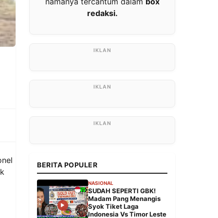
namanya tercantum dalam
box
redaksi.
onel
BERITA POPULER
ik
NASIONAL
SUDAH SEPERTI GBK!
Madam Pang Menangis
Syok Tiket Laga
Indonesia Vs Timor Leste