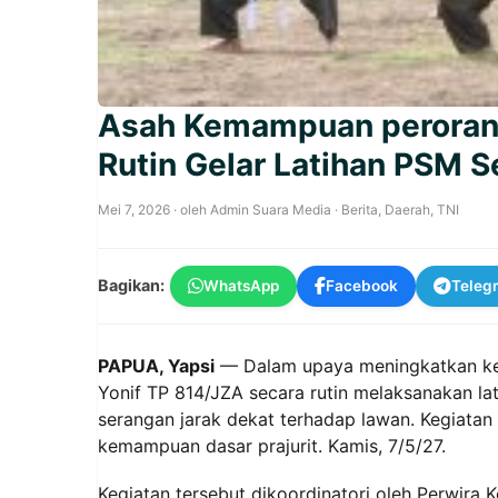
Asah Kemampuan peroranga
Rutin Gelar Latihan PSM S
Mei 7, 2026
· oleh
Admin Suara Media
·
Berita
,
Daerah
,
TNI
Bagikan:
WhatsApp
Facebook
Teleg
PAPUA, Yapsi
— Dalam upaya meningkatkan kes
Yonif TP 814/JZA secara rutin melaksanakan lat
serangan jarak dekat terhadap lawan. Kegiatan 
kemampuan dasar prajurit. Kamis, 7/5/27.
Kegiatan tersebut dikoordinatori oleh Perwira K