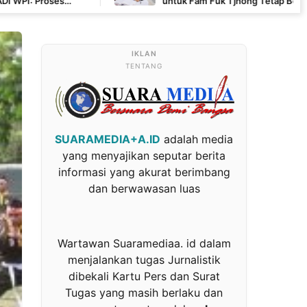
untuk Fam Fuk Tjhong Tetap Berjalan, Hormati Proses
Penyidikan dan LHP BK DPRD Lebak
TENTANG
SUARAMEDIA+A.ID
adalah media
yang menyajikan seputar berita
informasi yang akurat berimbang
dan berwawasan luas
Wartawan Suaramediaa. id dalam
menjalankan tugas Jurnalistik
dibekali Kartu Pers dan Surat
Tugas yang masih berlaku dan