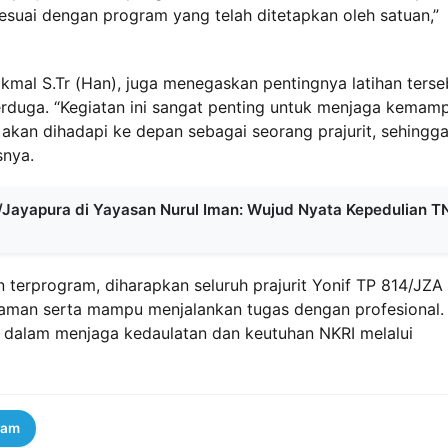
suai dengan program yang telah ditetapkan oleh satuan,”
Hikmal S.Tr (Han), juga menegaskan pentingnya latihan terse
erduga. “Kegiatan ini sangat penting untuk menjaga kemam
g akan dihadapi ke depan sebagai seorang prajurit, sehingg
snya.
/Jayapura di Yayasan Nurul Iman: Wujud Nyata Kepedulian T
 terprogram, diharapkan seluruh prajurit Yonif TP 814/JZA
aman serta mampu menjalankan tugas dengan profesional.
I dalam menjaga kedaulatan dan keutuhan NKRI melalui
ram