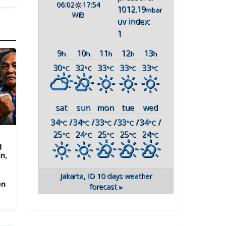
06:02
17:54
1012.19
mbar
WIB
uv index:
1
9
10
11
12
13
h
h
h
h
h
30
32
33
33
33
°C
°C
°C
°C
°C
sat
sun
mon
tue
wed
34
/
34
/
33
/
33
/
34
/
°C
°C
°C
°C
°C
25
24
25
25
24
°C
°C
°C
°C
°C
g
n,
Jakarta, ID
10 days weather
en
forecast ▸