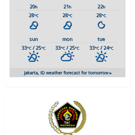
20
21
22
h
h
h
28
28
28
°C
°C
°C
sun
mon
tue
33
/ 25
33
/ 25
33
/ 24
°C
°C
°C
°C
°C
°C
Jakarta, ID
weather forecast for tomorrow ▸