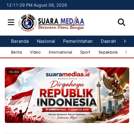
12:11:30 PM August 08, 2026
Beranda
Nasional
Pemerintahan
Daerah
Huk
Berita
Video
International
Sport
Sepakbola
Bisn
IKLAN