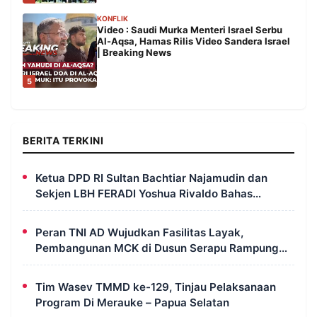
KONFLIK
Video : Saudi Murka Menteri Israel Serbu
Al-Aqsa, Hamas Rilis Video Sandera Israel
| Breaking News
5
BERITA TERKINI
Ketua DPD RI Sultan Bachtiar Najamudin dan
Sekjen LBH FERADI Yoshua Rivaldo Bahas
Geopolitik dan Supremasi Hukum
Peran TNI AD Wujudkan Fasilitas Layak,
Pembangunan MCK di Dusun Serapu Rampung
Dikerjakan
Tim Wasev TMMD ke-129, Tinjau Pelaksanaan
Program Di Merauke – Papua Selatan