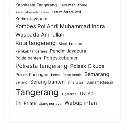
Kapolresta Tangerang
Kebumen jateng
Ketum feradi wpi
Kecamatan kelapa dua
Kodim Jayapura
Kombes Pol Andi Muhammad Indra
Waspada Amirullah
Kota tangerang
Mentri nusron
Pendim Jayapura
Pemkab tangerang
Polres kebumen
Polda banten
Polresta tangerang
Polsek Cikupa
Semarang
Polsek Panongan
Polsek Pasar kemis
Serang banten
Serang
Suaramediaa.id
Sinergitas
Tangerang
TNI AD
Tigaraksa
Wabup intan
TNI Prima
Ujang nurjaya