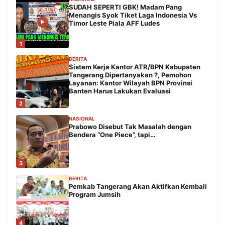
SUDAH SEPERTI GBK! Madam Pang
Menangis Syok Tiket Laga Indonesia Vs
Timor Leste Piala AFF Ludes
1
BERITA
Sistem Kerja Kantor ATR/BPN Kabupaten
Tangerang Dipertanyakan ?, Pemohon
Layanan: Kantor Wilayah BPN Provinsi
Banten Harus Lakukan Evaluasi
2
NASIONAL
Prabowo Disebut Tak Masalah dengan
Bendera “One Piece”, tapi…
3
BERITA
Pemkab Tangerang Akan Aktifkan Kembali
Program Jumsih
4