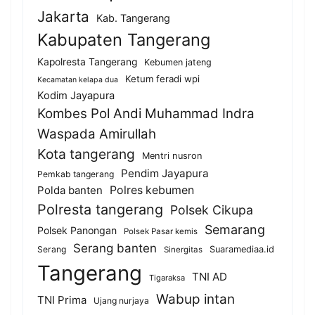
Jakarta
Kab. Tangerang
Kabupaten Tangerang
Kapolresta Tangerang
Kebumen jateng
Ketum feradi wpi
Kecamatan kelapa dua
Kodim Jayapura
Kombes Pol Andi Muhammad Indra
Waspada Amirullah
Kota tangerang
Mentri nusron
Pendim Jayapura
Pemkab tangerang
Polda banten
Polres kebumen
Polresta tangerang
Polsek Cikupa
Semarang
Polsek Panongan
Polsek Pasar kemis
Serang banten
Serang
Suaramediaa.id
Sinergitas
Tangerang
TNI AD
Tigaraksa
Wabup intan
TNI Prima
Ujang nurjaya