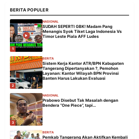
BERITA POPULER
NASIONAL
SUDAH SEPERTI GBK! Madam Pang
Menangis Syok Tiket Laga Indonesia Vs
Timor Leste Piala AFF Ludes
1
BERITA
Sistem Kerja Kantor ATR/BPN Kabupaten
Tangerang Dipertanyakan ?, Pemohon
Layanan: Kantor Wilayah BPN Provinsi
Banten Harus Lakukan Evaluasi
2
NASIONAL
Prabowo Disebut Tak Masalah dengan
Bendera “One Piece”, tapi…
3
BERITA
Pemkab Tangerang Akan Aktifkan Kembali