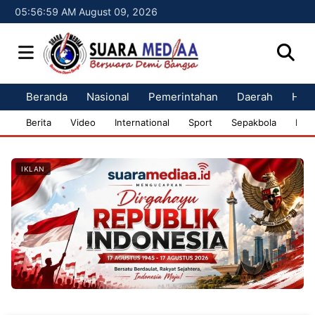
05:57:00 AM August 09, 2026
Beranda
Nasional
Pemerintahan
Daerah
Huk
Berita
Video
International
Sport
Sepakbola
Bisn
IKLAN