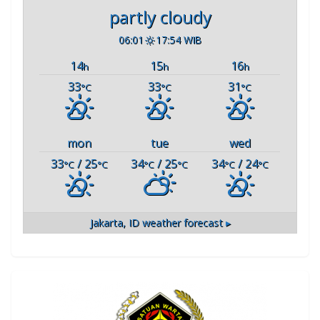
partly cloudy
06:01
17:54 WIB
14
15
16
h
h
h
33
33
31
°C
°C
°C
mon
tue
wed
33
/ 25
34
/ 25
34
/ 24
°C
°C
°C
°C
°C
°C
Jakarta, ID
weather forecast ▸