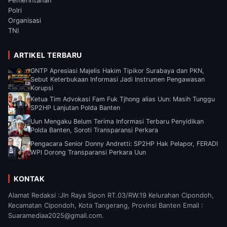
Pemerintahan
Polri
Organisasi
TNI
ARTIKEL TERBARU
GNTP Apresiasi Majelis Hakim Tipikor Surabaya dan PKN,
Sebut Keterbukaan Informasi Jadi Instrumen Pengawasan
Korupsi
Ketua Tim Advokasi Fam Fuk Tjhong alias Uun: Masih Tunggu
SP2HP Lanjutan Polda Banten
Uun Mengaku Belum Terima Informasi Terbaru Penyidikan
Polda Banten, Soroti Transparansi Perkara
Pengacara Senior Donny Andretti: SP2HP Hak Pelapor, FERADI
WPI Dorong Transparansi Perkara Uun
KONTAK
Alamat Redaksi :Jln Raya Sipon RT.03/RW.19 Kelurahan Cipondoh,
Kecamatan Cipondoh, Kota Tangerang, Provinsi Banten Email :
Suaramediaa2025@gmail.com.