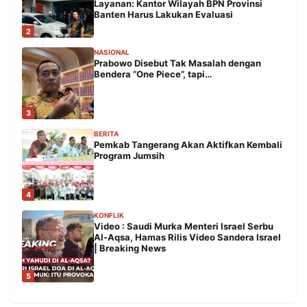
Layanan: Kantor Wilayah BPN Provinsi
Banten Harus Lakukan Evaluasi
2
NASIONAL
Prabowo Disebut Tak Masalah dengan
Bendera “One Piece”, tapi…
3
BERITA
Pemkab Tangerang Akan Aktifkan Kembali
Program Jumsih
4
KONFLIK
Video : Saudi Murka Menteri Israel Serbu
Al-Aqsa, Hamas Rilis Video Sandera Israel
| Breaking News
5