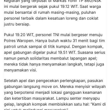
Kegiatan yang terpusat di Markas Yonif TP 860/NSK
ini mulai bergerak sejak pukul 19.12 WIT. Saat warga
mulai bersantai di rumah masing-masing, puluhan
personel terbaik dalam kesatuan loreng dan coklat
justru bersiap.
Pukul 19.20 WIT, personel TNI mulai bergeser menuju
Polres Waropen. Hanya butuh waktu 31 menit bagi tim
patroli untuk sampai di titik kumpul. Dengan kompak,
apel gabungan digelar pukul 19.51 WIT. Suasana serius
namun penuh solidaritas membalut lapangan apel;
mereka tidak hanya menyamakan langkah, tetapi juga
menyamakan visi.
Setelah apel dan pengecekan perlengkapan, pasukan
gabungan langsung move on. Mereka menyisir wilayah
yang berpotensi menjadi lokasi gangguan keamanan
dan ketertiban masyarakat. Lampu senter menyapu
gelap, langkah kompak membisikkan satu hal: “Kami di
sini untuk melindungi masyarakat.”