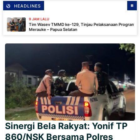
HEADLINES
9 JAM LALU
Tim Wasev TMMD ke-129, Tinjau Pelaksanaan Program Di
Merauke – Papua Selatan
Sinergi Bela Rakyat: Yonif TP
860/NSK Bersama Polres