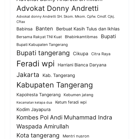
Advokat Donny Andretti
Advokat donny Andretti SH. Skom. Mkom. Cpfw. Cmdf. Cjkj.
Cftax
Banten
Berbuat Kasih Tulus dan Ikhlas
Babinsa
Bupati
Bersama Rakyat TNI Kuat
Bhabinkamtibmas
Bupati Kabupaten Tangerang
Bupati tangerang
Cikupa
Citra Raya
Feradi wpi
Harriani Bianca Daryana
Jakarta
Kab. Tangerang
Kabupaten Tangerang
Kapolresta Tangerang
Kebumen jateng
Ketum feradi wpi
Kecamatan kelapa dua
Kodim Jayapura
Kombes Pol Andi Muhammad Indra
Waspada Amirullah
Kota tangerang
Mentri nusron