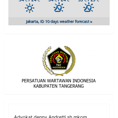
Jakarta, ID
10 days weather forecast ▸
Advokat denny Andretti sh mkom