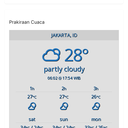
Prakiraan Cuaca
JAKARTA, ID
28°
partly cloudy
06:02
17:54 WIB
1
2
3
h
h
h
27
27
26
°C
°C
°C
sat
sun
mon
34
/ 24
34
/ 24
33
/ 25
°C
°C
°C
°C
°C
°C