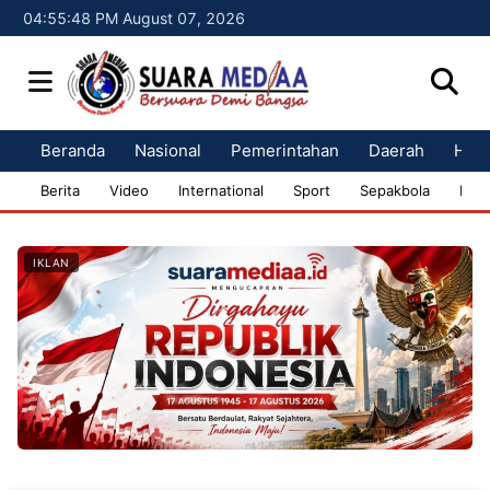
04:55:50 PM August 07, 2026
Beranda
Nasional
Pemerintahan
Daerah
Huk
Berita
Video
International
Sport
Sepakbola
Bisn
IKLAN