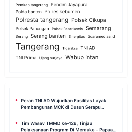
Pendim Jayapura
Pemkab tangerang
Polres kebumen
Polda banten
Polresta tangerang
Polsek Cikupa
Semarang
Polsek Panongan
Polsek Pasar kemis
Serang banten
Serang
Suaramediaa.id
Sinergitas
Tangerang
TNI AD
Tigaraksa
Wabup intan
TNI Prima
Ujang nurjaya
Peran TNI AD Wujudkan Fasilitas Layak,
Pembangunan MCK di Dusun Serapu
Rampung Dikerjakan
Tim Wasev TMMD ke-129, Tinjau
Pelaksanaan Program Di Merauke – Papua