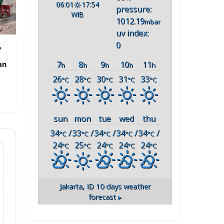
06:01
17:54
pressure:
WIB
1012.19
mbar
uv index:
0
,
7
8
9
10
11
an
h
h
h
h
h
26
28
30
31
33
°C
°C
°C
°C
°C
sun
mon
tue
wed
thu
34
/
33
/
34
/
34
/
34
/
°C
°C
°C
°C
°C
24
25
24
24
24
°C
°C
°C
°C
°C
Jakarta, ID
10 days weather
forecast ▸