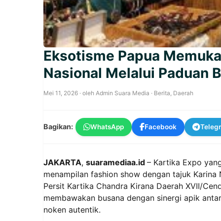
Eksotisme Papua Memuka
Nasional Melalui Paduan B
Mei 11, 2026
· oleh
Admin Suara Media
·
Berita
,
Daerah
Bagikan:
WhatsApp
Facebook
Teleg
JAKARTA
,
suaramediaa.id
– Kartika Expo yang
menampilan fashion show dengan tajuk Karina Nu
Persit Kartika Chandra Kirana Daerah XVII/Cen
membawakan busana dengan sinergi apik antara
noken autentik.