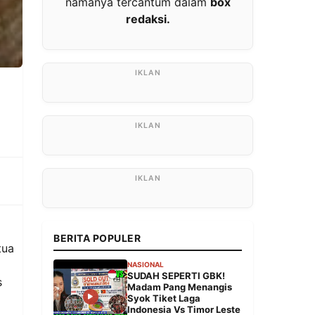
namanya tercantum dalam
box
redaksi.
BERITA POPULER
tua
NASIONAL
SUDAH SEPERTI GBK!
s
Madam Pang Menangis
Syok Tiket Laga
Indonesia Vs Timor Leste