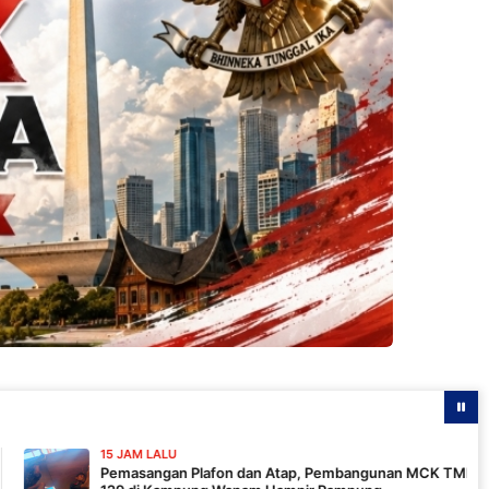
 LALU
angan Plafon dan Atap, Pembangunan MCK TMMD ke-