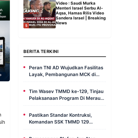
Video : Saudi Murka
Menteri Israel Serbu Al-
Aqsa, Hamas Rilis Video
Sandera Israel | Breaking
News
5
BERITA TERKINI
Peran TNI AD Wujudkan Fasilitas
Layak, Pembangunan MCK di
Dusun Serapu Rampung
Dikerjakan
Tim Wasev TMMD ke-129, Tinjau
Pelaksanaan Program Di Merauke
– Papua Selatan
n
Pastikan Standar Kontruksi,
Komandan SSK TMMD 129
sih
Intensif Awasi Pembangunan
MCK di Wanam