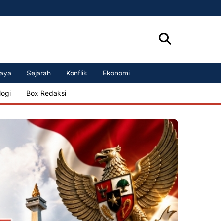
aya
Sejarah
Konflik
Ekonomi
logi
Box Redaksi