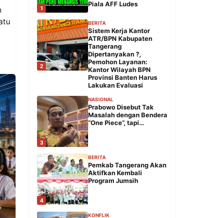
Piala AFF Ludes
1
n
atu
BERITA
Sistem Kerja Kantor
ATR/BPN Kabupaten
Tangerang
Dipertanyakan ?,
Pemohon Layanan:
2
Kantor Wilayah BPN
Provinsi Banten Harus
Lakukan Evaluasi
NASIONAL
Prabowo Disebut Tak
Masalah dengan Bendera
“One Piece”, tapi…
3
BERITA
Pemkab Tangerang Akan
Aktifkan Kembali
Program Jumsih
4
KONFLIK