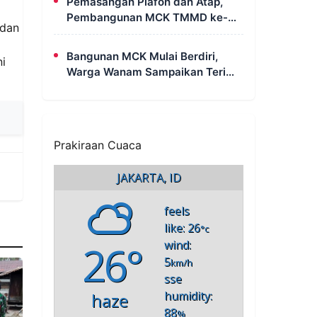
Pemasangan Plafon dan Atap,
Pembangunan MCK TMMD ke-
 dan
129 di Kampung Wanam Hampir
Rampung
Bangunan MCK Mulai Berdiri,
ni
Warga Wanam Sampaikan Terima
Kasih Kepada Satgas TMMD
Prakiraan Cuaca
JAKARTA, ID
feels
like: 26
°c
26°
wind:
5
km/h
sse
humidity:
haze
88
%