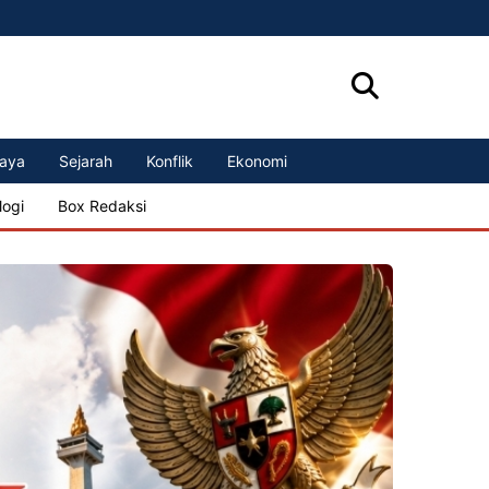
aya
Sejarah
Konflik
Ekonomi
logi
Box Redaksi