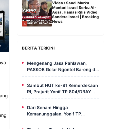
Video : Saudi Murka
Menteri Israel Serbu Al-
Aqsa, Hamas Rilis Video
Sandera Israel | Breaking
News
5
BERITA TERKINI
nya
Mengenang Jasa Pahlawan,
PASKOB Gelar Ngontel Bareng di
Bondowoso
Sambut HUT ke-81 Kemerdekaan
RI, Prajurit Yonif TP 804/DBAY
yang
Ikuti Kegiatan Donor Darah
Dari Senam Hingga
Kemanunggalan, Yonif TP
reng
820/DAAI Rayakan Satu Tahun
Pengabdian dengan Semangat