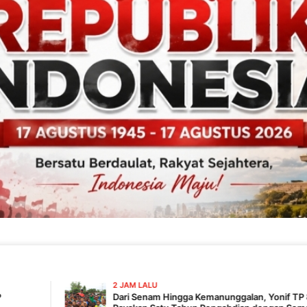
2 JAM LALU
Dari Senam Hingga Kemanunggalan, Yonif TP 820/DAAI