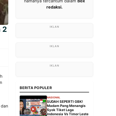
namanya tercantum dalam
box
redaksi.
a 2
ih
in
BERITA POPULER
NASIONAL
SUDAH SEPERTI GBK!
 dan
Madam Pang Menangis
Syok Tiket Laga
Indonesia Vs Timor Leste