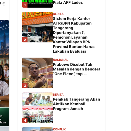
ung
Piala AFF Ludes
1
BERITA
Sistem Kerja Kantor
ATR/BPN Kabupaten
Tangerang
Dipertanyakan ?,
Pemohon Layanan:
2
Kantor Wilayah BPN
Provinsi Banten Harus
Lakukan Evaluasi
NASIONAL
Prabowo Disebut Tak
Masalah dengan Bendera
“One Piece”, tapi…
3
BERITA
Pemkab Tangerang Akan
Aktifkan Kembali
Program Jumsih
4
KONFLIK