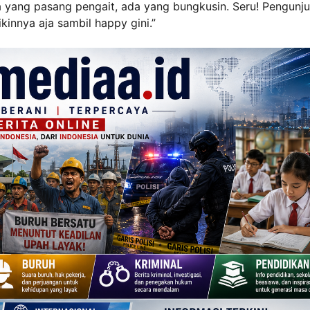
a yang pasang pengait, ada yang bungkusin. Seru! Pengunj
kinnya aja sambil happy gini.”