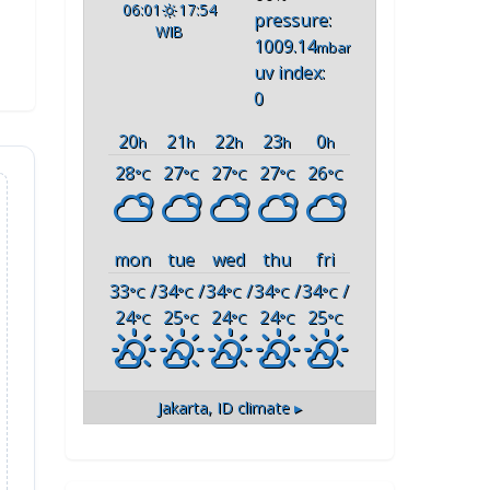
06:01
17:54
pressure:
WIB
1009.14
mbar
uv index:
0
20
21
22
23
0
h
h
h
h
h
28
27
27
27
26
°C
°C
°C
°C
°C
mon
tue
wed
thu
fri
33
/
34
/
34
/
34
/
34
/
°C
°C
°C
°C
°C
24
25
24
24
25
°C
°C
°C
°C
°C
Jakarta, ID
climate ▸