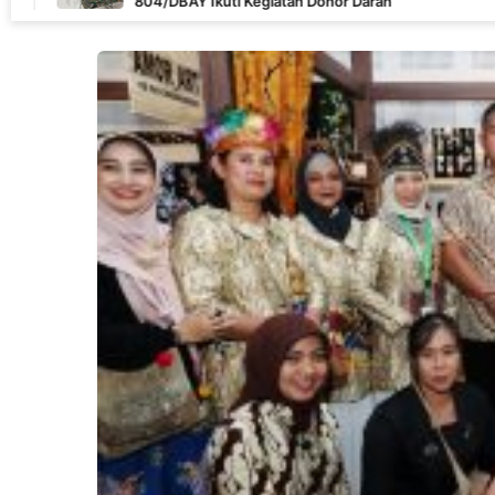
804/DBAY Ikuti Kegiatan Donor Darah