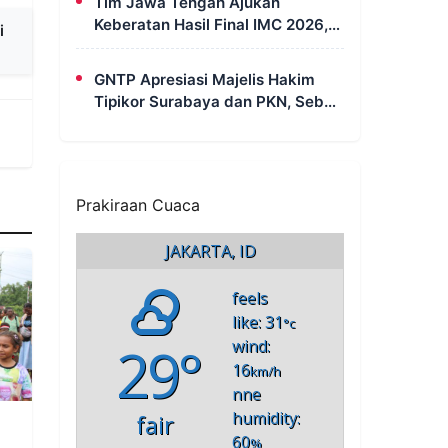
Tim Jawa Tengah Ajukan
Kebersamaan
Keberatan Hasil Final IMC 2026,
i
Minta Evaluasi Rekaman dan
Scorecard Juri
GNTP Apresiasi Majelis Hakim
Tipikor Surabaya dan PKN, Sebut
Keterbukaan Informasi Jadi
Instrumen Pengawasan Korupsi
Prakiraan Cuaca
JAKARTA, ID
feels
like: 31
°c
29°
wind:
16
km/h
nne
humidity:
fair
60
%