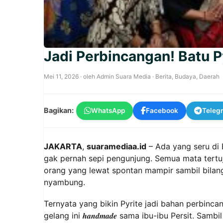
Jadi Perbincangan! Batu Py
Mei 11, 2026
· oleh
Admin Suara Media
·
Berita
,
Budaya
,
Daerah
Bagikan:
WhatsApp
Facebook
Teleg
JAKARTA
,
suaramediaa.id
– Ada yang seru di 
gak pernah sepi pengunjung. Semua mata tertuju
orang yang lewat spontan mampir sambil bilang,
nyambung.
Ternyata yang bikin Pyrite jadi bahan perbinc
gelang ini 𝒉𝒂𝒏𝒅𝒎𝒂𝒅𝒆 sama ibu-ibu Persit. Sam