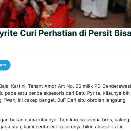
rite Curi Perhatian di Persit Bis
ram
Balai Kartini! Tenant Amor Art No. 66 milik PD Cenderawas
 pada satu benda aksesoris dari Batu Pyrite. Kilaunya bik
 “Wah, ini cakep banget, Bu!” Dari situ obrolan langsung
angan bukan cuma kilaunya. Tapi karena semua bros, kalung,
bil jaga stan, kami cerita-cerita serunya bikin aksesoris ini