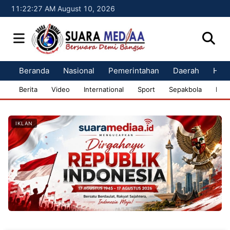
11:22:28 AM August 10, 2026
Beranda
Nasional
Pemerintahan
Daerah
Huk
Berita
Video
International
Sport
Sepakbola
Bisn
IKLAN