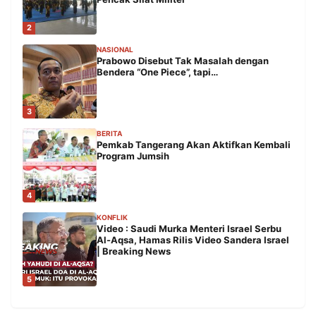
2
NASIONAL
Prabowo Disebut Tak Masalah dengan
Bendera “One Piece”, tapi…
3
BERITA
Pemkab Tangerang Akan Aktifkan Kembali
Program Jumsih
4
KONFLIK
Video : Saudi Murka Menteri Israel Serbu
Al-Aqsa, Hamas Rilis Video Sandera Israel
| Breaking News
5