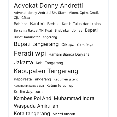
Advokat Donny Andretti
Advokat donny Andretti SH. Skom. Mkom. Cpfw. Cmdf.
Cjkj. Cftax
Banten
Berbuat Kasih Tulus dan Ikhlas
Babinsa
Bupati
Bersama Rakyat TNI Kuat
Bhabinkamtibmas
Bupati Kabupaten Tangerang
Bupati tangerang
Cikupa
Citra Raya
Feradi wpi
Harriani Bianca Daryana
Jakarta
Kab. Tangerang
Kabupaten Tangerang
Kapolresta Tangerang
Kebumen jateng
Ketum feradi wpi
Kecamatan kelapa dua
Kodim Jayapura
Kombes Pol Andi Muhammad Indra
Waspada Amirullah
Kota tangerang
Mentri nusron