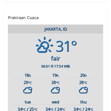
Prakiraan Cuaca
JAKARTA, ID
31°
fair
06:01
17:54 WIB
18
19
20
h
h
h
29
28
28
°C
°C
°C
tue
wed
thu
34
/ 25
34
/ 24
34
/ 24
°C
°C
°C
°C
°C
°C