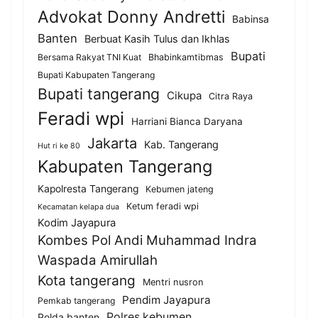
Advokat Donny Andretti
Babinsa
Banten
Berbuat Kasih Tulus dan Ikhlas
Bupati
Bersama Rakyat TNI Kuat
Bhabinkamtibmas
Bupati Kabupaten Tangerang
Bupati tangerang
Cikupa
Citra Raya
Feradi wpi
Harriani Bianca Daryana
Jakarta
Kab. Tangerang
Hut ri ke 80
Kabupaten Tangerang
Kapolresta Tangerang
Kebumen jateng
Ketum feradi wpi
Kecamatan kelapa dua
Kodim Jayapura
Kombes Pol Andi Muhammad Indra
Waspada Amirullah
Kota tangerang
Mentri nusron
Pendim Jayapura
Pemkab tangerang
Polres kebumen
Polda banten