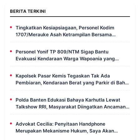
BERITA TERKINI
Tingkatkan Kesiapsiagaan, Personel Kodim
1707/Merauke Asah Ketrampilan Bersama
Petugas Damkar
Personel Yonif TP 809/NTM Sigap Bantu
Evakuasi Kendaraan Warga Wapoania yang
Terperosok ke Jurang
Kapolsek Pasar Kemis Tegaskan Tak Ada
Pembiaran, Kendaraan Berat yang Parkir di Bahu
Jalan Langsung Ditertibkan
Polda Banten Edukasi Bahaya Karhutla Lewat
Talkshow RRI, Masyarakat Diingatkan Ancaman
Pidana Pembakaran Lahan
Advokat Cecilia: Penyitaan Handphone
Merupakan Mekanisme Hukum, Saya Akan
Kooperatif Apabila Diminta Penyidik dan Tidak