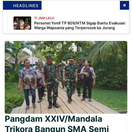
HEADLINES
11 JAM LALU
Personel Yonif TP 809/NTM Sigap Bantu Evakuasi Kendaraan
Warga Wapoania yang Terperosok ke Jurang
Pangdam XXIV/Mandala
Trikora Bangun SMA Semi