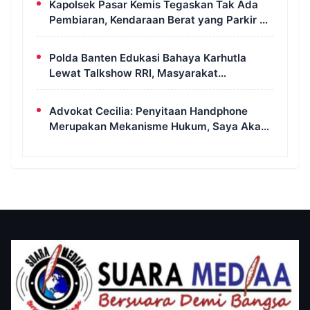
Kapolsek Pasar Kemis Tegaskan Tak Ada
Pembiaran, Kendaraan Berat yang Parkir di
Bahu Jalan Langsung Ditertibkan
Polda Banten Edukasi Bahaya Karhutla
Lewat Talkshow RRI, Masyarakat
Diingatkan Ancaman Pidana Pembakaran
Lahan
Advokat Cecilia: Penyitaan Handphone
Merupakan Mekanisme Hukum, Saya Akan
Kooperatif Apabila Diminta Penyidik dan
Tidak Perlu Takut