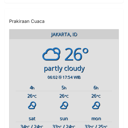
Perlu Takut
Prakiraan Cuaca
JAKARTA, ID
26°
partly cloudy
06:02
17:54 WIB
4
5
6
h
h
h
26
26
26
°C
°C
°C
sat
sun
mon
34
/ 24
33
/ 24
33
/ 25
°C
°C
°C
°C
°C
°C