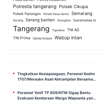
Polresta tangerang
Polsek Cikupa
Semarang
Polsek Panongan
Polsek Pasar kemis
Serang banten
Serang
Suaramediaa.id
Sinergitas
Tangerang
TNI AD
Tigaraksa
Wabup intan
TNI Prima
Ujang nurjaya
Tingkatkan Kesiapsiagaan, Personel Kodim
1707/Merauke Asah Ketrampilan Bersama
Petugas Damkar
Personel Yonif TP 809/NTM Sigap Bantu
Evakuasi Kendaraan Warga Wapoania yang
Terperosok ke Jurang