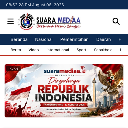
08:52:29 PM August 06, 2026
Beranda
Nasional
Pemerintahan
Daerah
Huk
Berita
Video
International
Sport
Sepakbola
Bisn
IKLAN