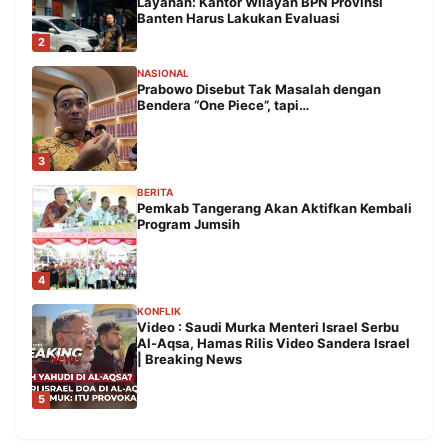
Layanan: Kantor Wilayah BPN Provinsi
Banten Harus Lakukan Evaluasi
2
NASIONAL
Prabowo Disebut Tak Masalah dengan
Bendera “One Piece”, tapi…
3
BERITA
Pemkab Tangerang Akan Aktifkan Kembali
Program Jumsih
4
KONFLIK
Video : Saudi Murka Menteri Israel Serbu
Al-Aqsa, Hamas Rilis Video Sandera Israel
| Breaking News
5