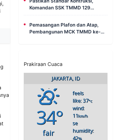
Pastikan Standar Kontruksi,
i,
Komandan SSK TMMD 129
i
Intensif Awasi Pembangunan
MCK di Wanam
Pemasangan Plafon dan Atap,
Pembangunan MCK TMMD ke-
129 di Kampung Wanam Hampir
Rampung
Prakiraan Cuaca
ng
JAKARTA, ID
a
feels
snya
like: 37
°c
34°
wind:
11
i
km/h
se
at
humidity:
fair
42
%