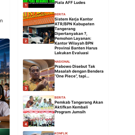
Piala AFF Ludes
1
BERITA
Sistem Kerja Kantor
an
ATR/BPN Kabupaten
Tangerang
Dipertanyakan ?,
Pemohon Layanan:
2
Kantor Wilayah BPN
Provinsi Banten Harus
Lakukan Evaluasi
NASIONAL
Prabowo Disebut Tak
Masalah dengan Bendera
“One Piece”, tapi…
3
BERITA
Pemkab Tangerang Akan
Aktifkan Kembali
Program Jumsih
4
KONFLIK