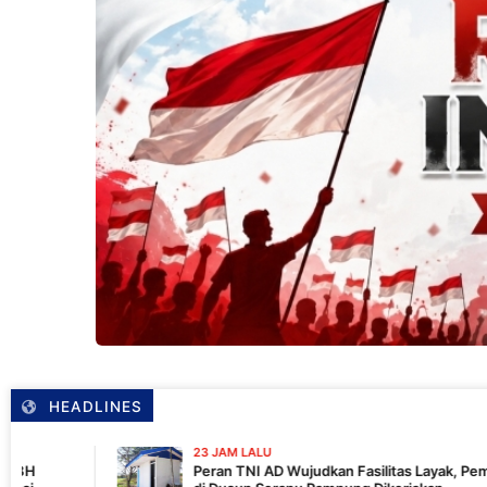
HEADLINES
23 JAM LALU
Peran TNI AD Wujudkan Fasilitas Layak, Pembangunan MCK