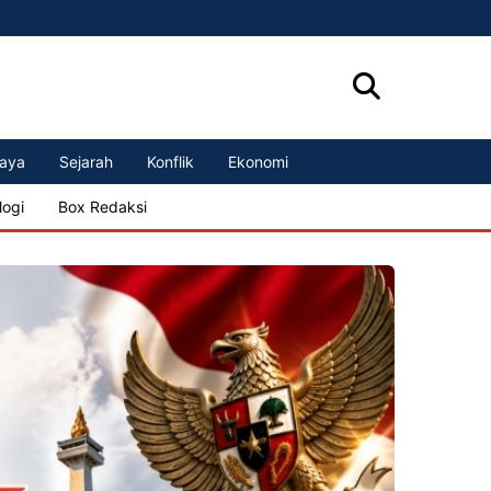
aya
Sejarah
Konflik
Ekonomi
logi
Box Redaksi