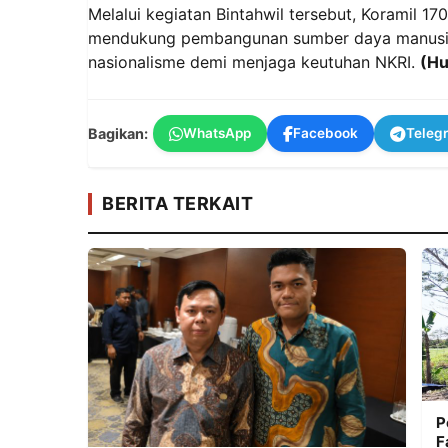
Melalui kegiatan Bintahwil tersebut, Koramil 1
mendukung pembangunan sumber daya manusia y
nasionalisme demi menjaga keutuhan NKRI.
(H
Bagikan:
WhatsApp
Facebook
Teleg
BERITA TERKAIT
P
F