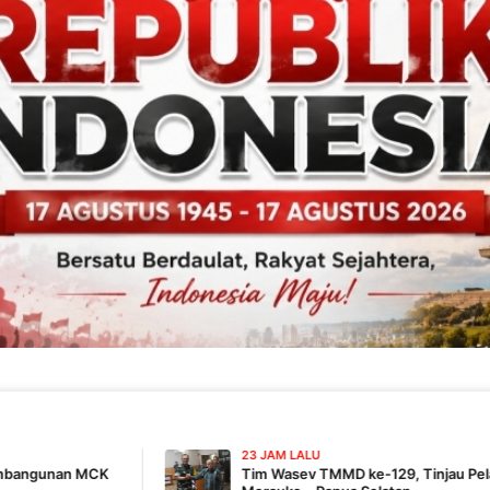
23 JAM LALU
Tim Wasev TMMD ke-129, Tinjau Pelaksanaan Program Di