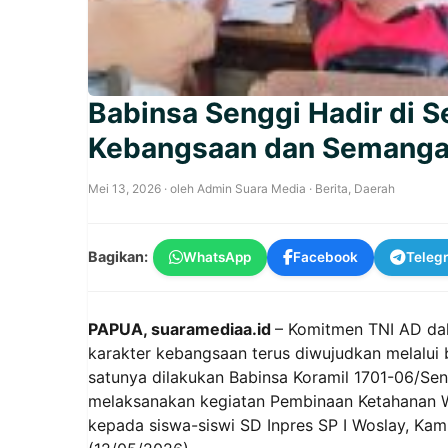
Babinsa Senggi Hadir di 
Kebangsaan dan Semangat
Mei 13, 2026
· oleh
Admin Suara Media
·
Berita
,
Daerah
Bagikan:
WhatsApp
Facebook
Teleg
PAPUA, suaramediaa.id
– Komitmen TNI AD da
karakter kebangsaan terus diwujudkan melalui b
satunya dilakukan Babinsa Koramil 1701-06/Se
melaksanakan kegiatan Pembinaan Ketahanan W
kepada siswa-siswi SD Inpres SP I Woslay, Kam