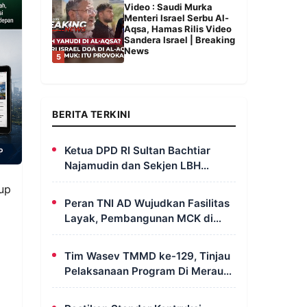
Video : Saudi Murka
Menteri Israel Serbu Al-
Aqsa, Hamas Rilis Video
Sandera Israel | Breaking
News
5
BERITA TERKINI
Ketua DPD RI Sultan Bachtiar
Najamudin dan Sekjen LBH
FERADI Yoshua Rivaldo Bahas
up
Geopolitik dan Supremasi Hukum
Peran TNI AD Wujudkan Fasilitas
Layak, Pembangunan MCK di
Dusun Serapu Rampung
Dikerjakan
Tim Wasev TMMD ke-129, Tinjau
Pelaksanaan Program Di Merauke
– Papua Selatan