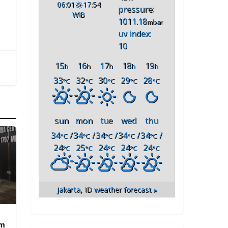
06:01
17:54
pressure:
WIB
1011.18
mbar
uv index:
10
15
16
17
18
19
h
h
h
h
h
33
32
30
29
28
°C
°C
°C
°C
°C
sun
mon
tue
wed
thu
34
/
34
/
34
/
34
/
34
/
°C
°C
°C
°C
°C
24
25
24
24
24
°C
°C
°C
°C
°C
Jakarta, ID
weather forecast ▸
am