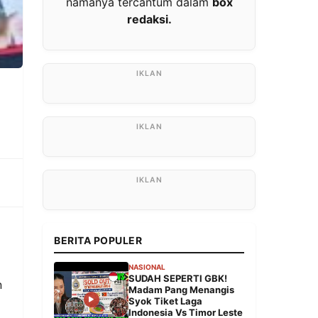
namanya tercantum dalam
box
redaksi.
BERITA POPULER
NASIONAL
SUDAH SEPERTI GBK!
n
Madam Pang Menangis
Syok Tiket Laga
Indonesia Vs Timor Leste