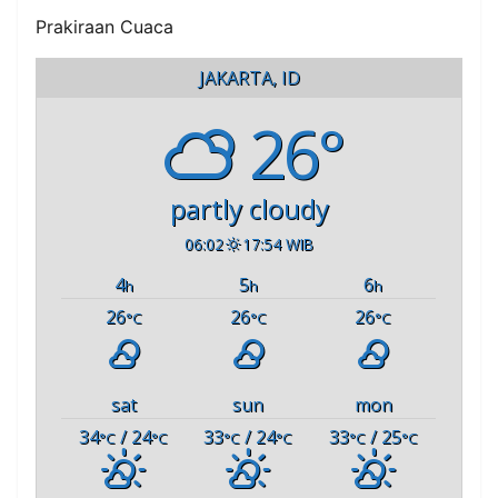
Prakiraan Cuaca
JAKARTA, ID
26°
partly cloudy
06:02
17:54 WIB
4
5
6
h
h
h
26
26
26
°C
°C
°C
sat
sun
mon
34
/ 24
33
/ 24
33
/ 25
°C
°C
°C
°C
°C
°C