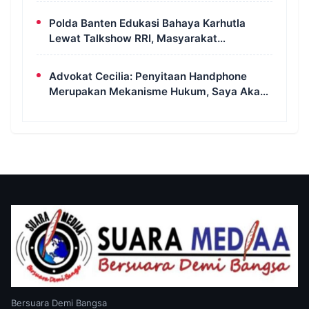
Bahu Jalan Langsung Ditertibkan
Polda Banten Edukasi Bahaya Karhutla
Lewat Talkshow RRI, Masyarakat
Diingatkan Ancaman Pidana Pembakaran
Lahan
Advokat Cecilia: Penyitaan Handphone
Merupakan Mekanisme Hukum, Saya Akan
Kooperatif Apabila Diminta Penyidik dan
Tidak Perlu Takut
Bersuara Demi Bangsa