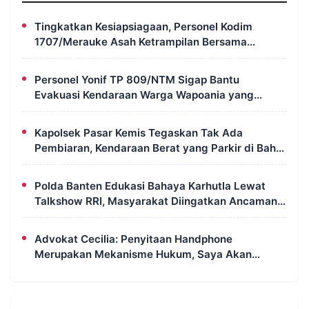
Tingkatkan Kesiapsiagaan, Personel Kodim
1707/Merauke Asah Ketrampilan Bersama
Petugas Damkar
Personel Yonif TP 809/NTM Sigap Bantu
Evakuasi Kendaraan Warga Wapoania yang
Terperosok ke Jurang
Kapolsek Pasar Kemis Tegaskan Tak Ada
Pembiaran, Kendaraan Berat yang Parkir di Bahu
Jalan Langsung Ditertibkan
Polda Banten Edukasi Bahaya Karhutla Lewat
Talkshow RRI, Masyarakat Diingatkan Ancaman
Pidana Pembakaran Lahan
Advokat Cecilia: Penyitaan Handphone
Merupakan Mekanisme Hukum, Saya Akan
Kooperatif Apabila Diminta Penyidik dan Tidak
Perlu Takut