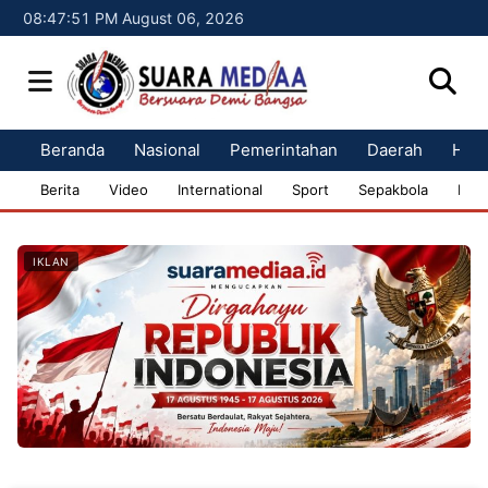
08:47:52 PM August 06, 2026
Beranda
Nasional
Pemerintahan
Daerah
Huk
Berita
Video
International
Sport
Sepakbola
Bisn
IKLAN