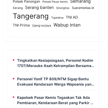
Semarang
Polsek Panongan
Polsek Pasar kemis
Serang banten
Serang
Suaramediaa.id
Sinergitas
Tangerang
TNI AD
Tigaraksa
Wabup intan
TNI Prima
Ujang nurjaya
Tingkatkan Kesiapsiagaan, Personel Kodim
1707/Merauke Asah Ketrampilan Bersama
Petugas Damkar
Personel Yonif TP 809/NTM Sigap Bantu
Evakuasi Kendaraan Warga Wapoania yang
Terperosok ke Jurang
Kapolsek Pasar Kemis Tegaskan Tak Ada
Pembiaran, Kendaraan Berat yang Parkir di