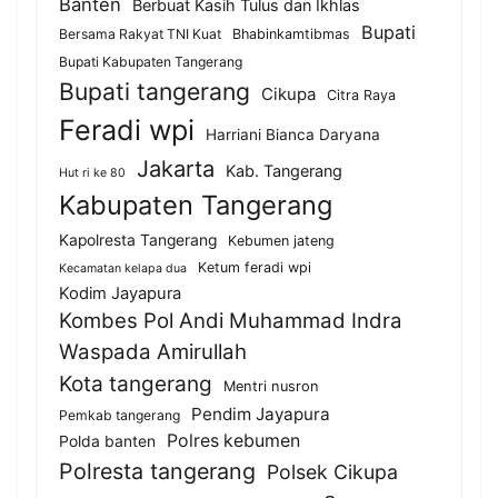
Banten
Berbuat Kasih Tulus dan Ikhlas
Bupati
Bersama Rakyat TNI Kuat
Bhabinkamtibmas
Bupati Kabupaten Tangerang
Bupati tangerang
Cikupa
Citra Raya
Feradi wpi
Harriani Bianca Daryana
Jakarta
Kab. Tangerang
Hut ri ke 80
Kabupaten Tangerang
Kapolresta Tangerang
Kebumen jateng
Ketum feradi wpi
Kecamatan kelapa dua
Kodim Jayapura
Kombes Pol Andi Muhammad Indra
Waspada Amirullah
Kota tangerang
Mentri nusron
Pendim Jayapura
Pemkab tangerang
Polres kebumen
Polda banten
Polresta tangerang
Polsek Cikupa