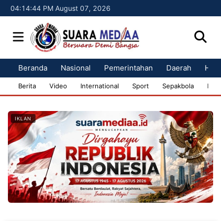
04:14:45 PM August 07, 2026
Beranda
Nasional
Pemerintahan
Daerah
Huk
Berita
Video
International
Sport
Sepakbola
Bisn
IKLAN