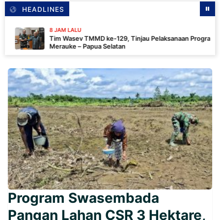
HEADLINES
8 JAM LALU
Tim Wasev TMMD ke-129, Tinjau Pelaksanaan Program Di
Merauke – Papua Selatan
Program Swasembada
Pangan Lahan CSR 3 Hektare,