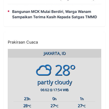
Rampung
Bangunan MCK Mulai Berdiri, Warga Wanam
Sampaikan Terima Kasih Kepada Satgas TMMD
Prakiraan Cuaca
JAKARTA, ID
28°
partly cloudy
06:02
17:54 WIB
23
0
1
h
h
h
28
27
27
°C
°C
°C