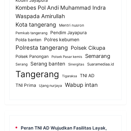
Kodim Jayapura
Kombes Pol Andi Muhammad Indra
Waspada Amirullah
Kota tangerang
Mentri nusron
Pendim Jayapura
Pemkab tangerang
Polres kebumen
Polda banten
Polresta tangerang
Polsek Cikupa
Semarang
Polsek Panongan
Polsek Pasar kemis
Serang banten
Serang
Suaramediaa.id
Sinergitas
Tangerang
TNI AD
Tigaraksa
Wabup intan
TNI Prima
Ujang nurjaya
Peran TNI AD Wujudkan Fasilitas Layak,