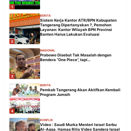
1
BERITA
Sistem Kerja Kantor ATR/BPN Kabupaten
Tangerang Dipertanyakan ?, Pemohon
Layanan: Kantor Wilayah BPN Provinsi
Banten Harus Lakukan Evaluasi
2
NASIONAL
Prabowo Disebut Tak Masalah dengan
Bendera “One Piece”, tapi…
3
BERITA
Pemkab Tangerang Akan Aktifkan Kembali
Program Jumsih
4
KONFLIK
Video : Saudi Murka Menteri Israel Serbu
Al-Aqsa, Hamas Rilis Video Sandera Israel