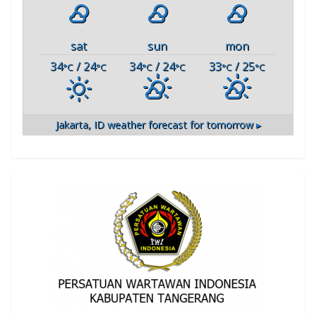
sat
sun
mon
34
/ 24
34
/ 24
33
/ 25
°C
°C
°C
°C
°C
°C
Jakarta, ID
weather forecast for tomorrow ▸