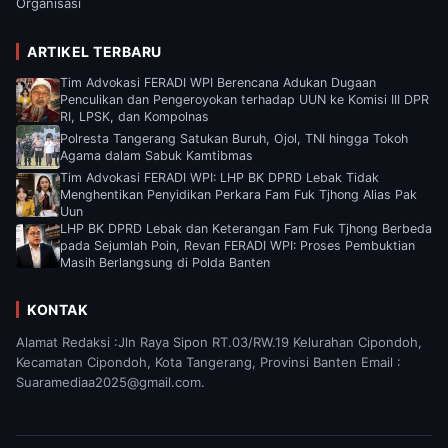
Organisasi
ARTIKEL TERBARU
Tim Advokasi FERADI WPI Berencana Adukan Dugaan
Penculikan dan Pengeroyokan terhadap UUN ke Komisi III DPR
RI, LPSK, dan Kompolnas
Polresta Tangerang Satukan Buruh, Ojol, TNI hingga Tokoh
Agama dalam Sabuk Kamtibmas
Tim Advokasi FERADI WPI: LHP BK DPRD Lebak Tidak
Menghentikan Penyidikan Perkara Fam Fuk Tjhong Alias Pak
Uun
LHP BK DPRD Lebak dan Keterangan Fam Fuk Tjhong Berbeda
pada Sejumlah Poin, Revan FERADI WPI: Proses Pembuktian
Masih Berlangsung di Polda Banten
KONTAK
Alamat Redaksi :Jln Raya Sipon RT.03/RW.19 Kelurahan Cipondoh,
Kecamatan Cipondoh, Kota Tangerang, Provinsi Banten Email :
Suaramediaa2025@gmail.com.