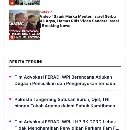
4
KONFLIK
Video : Saudi Murka Menteri Israel Serbu
Al-Aqsa, Hamas Rilis Video Sandera Israel
| Breaking News
5
BERITA TERKINI
Tim Advokasi FERADI WPI Berencana Adukan
Dugaan Penculikan dan Pengeroyokan terhadap
UUN ke Komisi III DPR RI, LPSK, dan Kompolnas
Polresta Tangerang Satukan Buruh, Ojol, TNI
hingga Tokoh Agama dalam Sabuk Kamtibmas
Tim Advokasi FERADI WPI: LHP BK DPRD Lebak
Tidak Menghentikan Penyidikan Perkara Fam Fuk