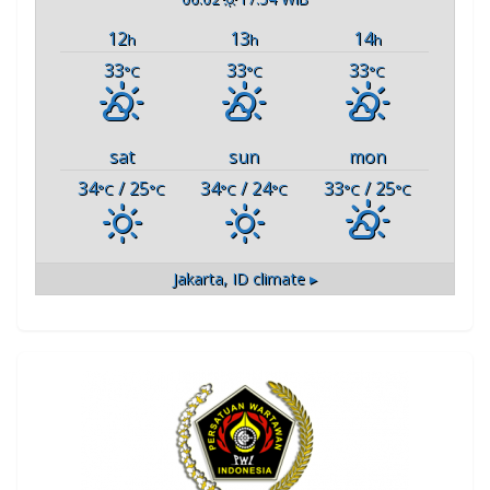
12
13
14
h
h
h
33
33
33
°C
°C
°C
sat
sun
mon
34
/ 25
34
/ 24
33
/ 25
°C
°C
°C
°C
°C
°C
Jakarta, ID
climate ▸