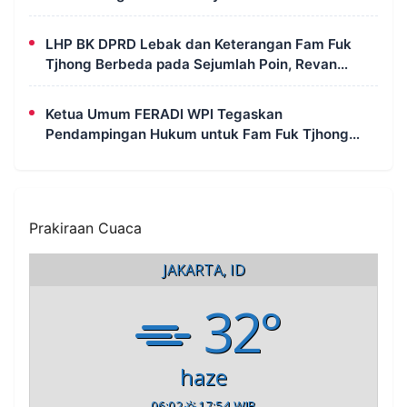
Tjhong Alias Pak Uun
LHP BK DPRD Lebak dan Keterangan Fam Fuk
Tjhong Berbeda pada Sejumlah Poin, Revan
FERADI WPI: Proses Pembuktian Masih
Berlangsung di Polda Banten
Ketua Umum FERADI WPI Tegaskan
Pendampingan Hukum untuk Fam Fuk Tjhong
Tetap Berjalan, Hormati Proses Penyidikan dan
LHP BK DPRD Lebak
Prakiraan Cuaca
JAKARTA, ID
32°
haze
06:02
17:54 WIB