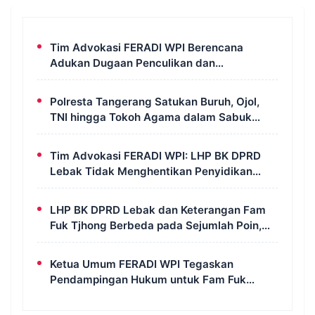
Tim Advokasi FERADI WPI Berencana
Adukan Dugaan Penculikan dan
Pengeroyokan terhadap UUN ke Komisi III
DPR RI, LPSK, dan Kompolnas
Polresta Tangerang Satukan Buruh, Ojol,
TNI hingga Tokoh Agama dalam Sabuk
Kamtibmas
Tim Advokasi FERADI WPI: LHP BK DPRD
Lebak Tidak Menghentikan Penyidikan
Perkara Fam Fuk Tjhong Alias Pak Uun
LHP BK DPRD Lebak dan Keterangan Fam
Fuk Tjhong Berbeda pada Sejumlah Poin,
Revan FERADI WPI: Proses Pembuktian
Masih Berlangsung di Polda Banten
Ketua Umum FERADI WPI Tegaskan
Pendampingan Hukum untuk Fam Fuk
Tjhong Tetap Berjalan, Hormati Proses
Penyidikan dan LHP BK DPRD Lebak