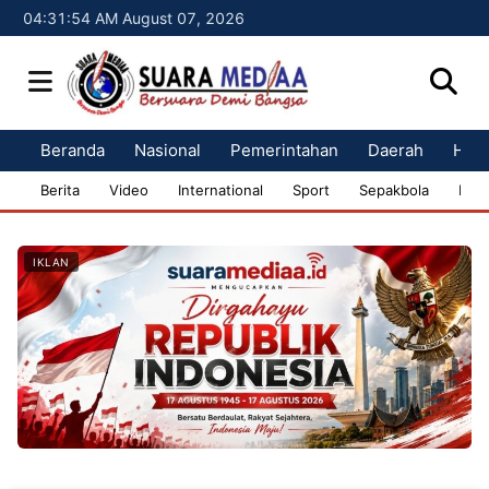
04:31:55 AM August 07, 2026
Beranda
Nasional
Pemerintahan
Daerah
Huk
Berita
Video
International
Sport
Sepakbola
Bisn
IKLAN