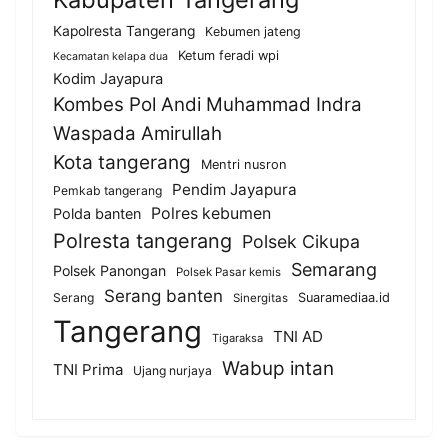
Kapolresta Tangerang
Kebumen jateng
Ketum feradi wpi
Kecamatan kelapa dua
Kodim Jayapura
Kombes Pol Andi Muhammad Indra
Waspada Amirullah
Kota tangerang
Mentri nusron
Pendim Jayapura
Pemkab tangerang
Polres kebumen
Polda banten
Polresta tangerang
Polsek Cikupa
Semarang
Polsek Panongan
Polsek Pasar kemis
Serang banten
Serang
Suaramediaa.id
Sinergitas
Tangerang
TNI AD
Tigaraksa
Wabup intan
TNI Prima
Ujang nurjaya